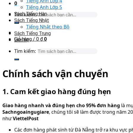
Tiếng Anh Lớp 4
0
Tiếng Anh Lớp 5
Sách Tiếng Hàn
Tìm kiếm:
Sách Tiếng Nhật
Tiếng Nhật theo Bộ
Sách Tiếng Trung
Giỏ hàng /
0
₫
0
Liên hệ
Tìm kiếm:
Chính sách vận chuyển
1. Cam kết giao hàng đúng hẹn
Giao hàng nhanh và đúng hẹn cho 95% đơn hàng
là mụ
Sachngoaingugiare
, chúng tôi sẽ làm được trong năm 202
như
ViettelPost
Các đơn hàng phát sinh từ Đà Nẵng trở ra khu vực p