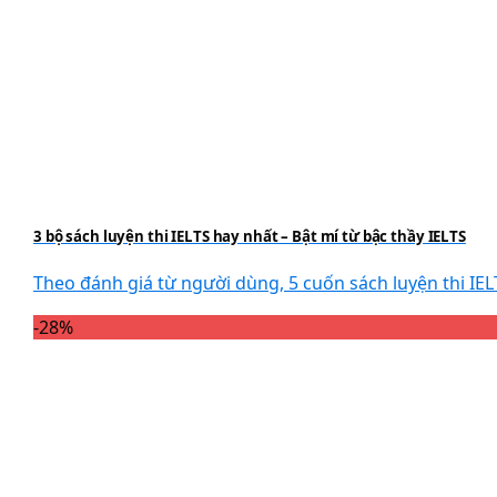
3 bộ sách luyện thi IELTS hay nhất – Bật mí từ bậc thầy IELTS
Theo đánh giá từ người dùng, 5 cuốn sách luyện thi IELT
-28%