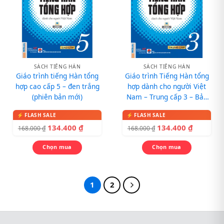
SÁCH TIẾNG HÀN
SÁCH TIẾNG HÀN
Giáo trình tiếng Hàn tổng
Giáo trình Tiếng Hàn tổng
hợp cao cấp 5 – đen trắng
hợp dành cho người Việt
(phiên bản mới)
Nam – Trung cấp 3 – Bản
đen trắng (Phiên bản mới)
134.400
₫
134.400
₫
168.000
₫
168.000
₫
Chọn mua
Chọn mua
1
2