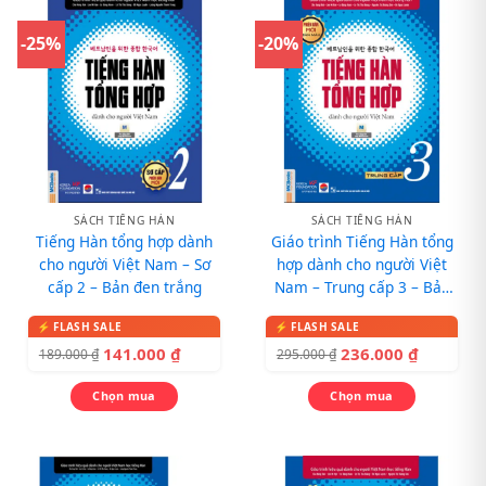
-25%
-20%
SÁCH TIẾNG HÀN
SÁCH TIẾNG HÀN
Tiếng Hàn tổng hợp dành
Giáo trình Tiếng Hàn tổng
cho người Việt Nam – Sơ
hợp dành cho người Việt
cấp 2 – Bản đen trắng
Nam – Trung cấp 3 – Bản
màu (Phiên bản mới)
141.000
₫
236.000
₫
189.000
₫
295.000
₫
Chọn mua
Chọn mua