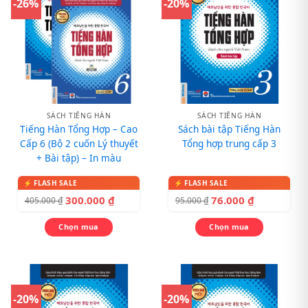
-26%
-20%
SÁCH TIẾNG HÀN
SÁCH TIẾNG HÀN
Tiếng Hàn Tổng Hợp – Cao
Sách bài tập Tiếng Hàn
Cấp 6 (Bộ 2 cuốn Lý thuyết
Tổng hợp trung cấp 3
+ Bài tập) – In màu
300.000
₫
76.000
₫
405.000
₫
95.000
₫
Chọn mua
Chọn mua
-20%
-20%