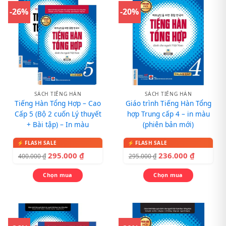
-26%
-20%
SÁCH TIẾNG HÀN
SÁCH TIẾNG HÀN
Tiếng Hàn Tổng Hợp – Cao
Giáo trình Tiếng Hàn Tổng
Cấp 5 (Bộ 2 cuốn Lý thuyết
hợp Trung cấp 4 – in màu
+ Bài tập) – In màu
(phiên bản mới)
295.000
₫
236.000
₫
400.000
₫
295.000
₫
Chọn mua
Chọn mua