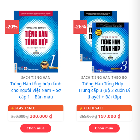
-20%
-26%
SÁCH TIẾNG HÀN
SÁCH TIẾNG HÀN THEO BỘ
Tiếng Hàn tổng hợp dành
Tiếng Hàn Tổng Hợp –
cho người Việt Nam – Sơ
Trung cấp 3 (Bộ 2 cuốn Lý
cấp 1 – Bản màu
thuyết + Bài tập)
200.000
₫
197.000
₫
250.000
₫
265.000
₫
Chọn mua
Chọn mua