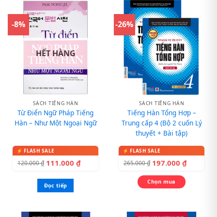
-8%
-26%
HẾT HÀNG
SÁCH TIẾNG HÀN
SÁCH TIẾNG HÀN
Từ Điển Ngữ Pháp Tiếng
Tiếng Hàn Tổng Hợp –
Hàn – Như Một Ngoại Ngữ
Trung cấp 4 (Bộ 2 cuốn Lý
thuyết + Bài tập)
111.000
₫
197.000
₫
120.000
₫
265.000
₫
Chọn mua
Đọc tiếp