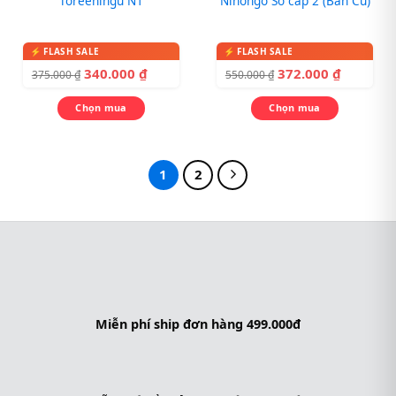
Toreeningu N1
Nihongo Sơ cấp 2 (Bản Cũ)
340.000
₫
372.000
₫
375.000
₫
550.000
₫
Chọn mua
Chọn mua
1
2
Miễn phí ship đơn hàng 499.000đ