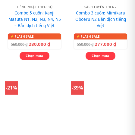
TIẾNG NHẬT THEO BỘ
SÁCH LUYỆN THI N2
Combo 5 cuốn: Kanji
Combo 3 cuốn: Mimikara
Masuta N1, N2, N3, N4, N5
Oboeru N2 Bản dịch tiếng
– Bản dịch tiếng Việt
Việt
280.000
₫
277.000
₫
560.000
₫
550.000
₫
Chọn mua
Chọn mua
-21%
-39%