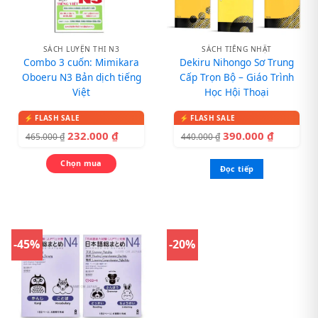
SÁCH LUYỆN THI N3
SÁCH TIẾNG NHẬT
Combo 3 cuốn: Mimikara
Dekiru Nihongo Sơ Trung
Oboeru N3 Bản dịch tiếng
Cấp Trọn Bộ – Giáo Trình
Việt
Học Hội Thoại
232.000
₫
390.000
₫
465.000
₫
440.000
₫
Chọn mua
Đọc tiếp
-45%
-20%