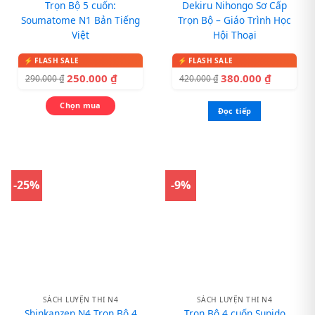
Trọn Bộ 5 cuốn:
Dekiru Nihongo Sơ Cấp
Soumatome N1 Bản Tiếng
Trọn Bộ – Giáo Trình Học
Việt
Hội Thoại
250.000
₫
380.000
₫
290.000
₫
420.000
₫
Chọn mua
Đọc tiếp
-25%
-9%
SÁCH LUYỆN THI N4
SÁCH LUYỆN THI N4
Shinkanzen N4 Trọn Bộ 4
Trọn Bộ 4 cuốn Supido