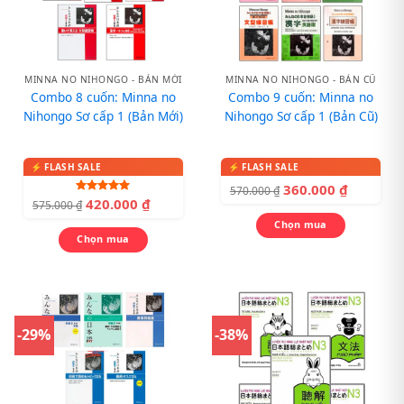
MINNA NO NIHONGO - BẢN MỚI
MINNA NO NIHONGO - BẢN CŨ
Combo 8 cuốn: Minna no
Combo 9 cuốn: Minna no
Nihongo Sơ cấp 1 (Bản Mới)
Nihongo Sơ cấp 1 (Bản Cũ)
360.000
₫
570.000
₫
420.000
₫
Được xếp
575.000
₫
hạng
5.00
5 sao
Chọn mua
Chọn mua
-29%
-38%