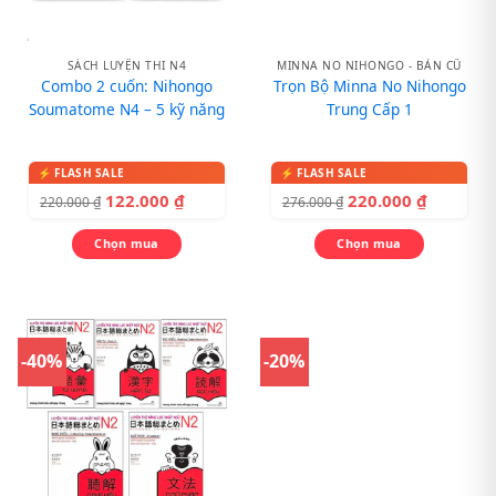
SÁCH LUYỆN THI N4
MINNA NO NIHONGO - BẢN CŨ
Combo 2 cuốn: Nihongo
Trọn Bộ Minna No Nihongo
Soumatome N4 – 5 kỹ năng
Trung Cấp 1
122.000
₫
220.000
₫
220.000
₫
276.000
₫
Chọn mua
Chọn mua
-40%
-20%