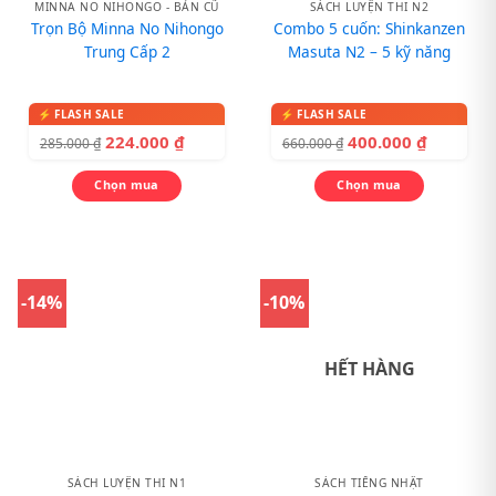
MINNA NO NIHONGO - BẢN CŨ
SÁCH LUYỆN THI N2
Trọn Bộ Minna No Nihongo
Combo 5 cuốn: Shinkanzen
Trung Cấp 2
Masuta N2 – 5 kỹ năng
224.000
₫
400.000
₫
285.000
₫
660.000
₫
Chọn mua
Chọn mua
-14%
-10%
HẾT HÀNG
SÁCH LUYỆN THI N1
SÁCH TIẾNG NHẬT