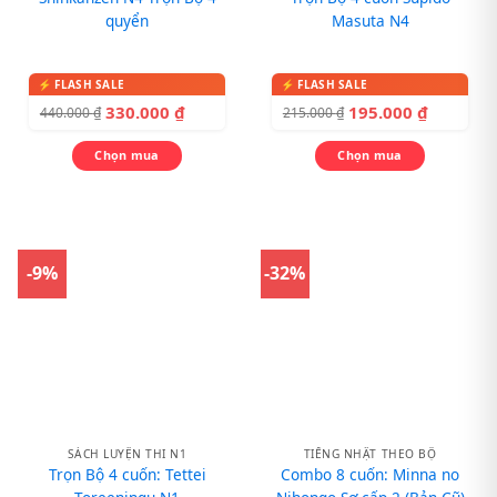
quyển
Masuta N4
330.000
₫
195.000
₫
440.000
₫
215.000
₫
Chọn mua
Chọn mua
-9%
-32%
SÁCH LUYỆN THI N1
TIẾNG NHẬT THEO BỘ
Trọn Bộ 4 cuốn: Tettei
Combo 8 cuốn: Minna no