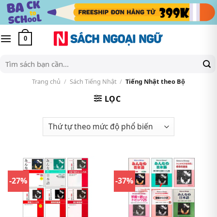
Skip
to
content
0
Tìm
kiếm:
Trang chủ
/
Sách Tiếng Nhật
/
Tiếng Nhật theo Bộ
LỌC
-27%
-37%