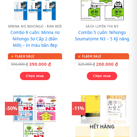
MINNA NO NIHONGO - BẢN MỚI
SÁCH LUYỆN THI N3
Combo 8 cuốn: Minna no
Combo 5 cuốn: Nihongo
Nihongo Sơ Cấp 2 (Bản
Soumatome N3 – 5 kỹ năng
Mới) – In màu bản đẹp
390.000
₫
200.000
₫
550.000
₫
325.000
₫
Chọn mua
Chọn mua
-50%
-11%
HẾT HÀNG