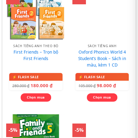
SÁCH TIẾNG ANH THEO BỘ
SÁCH TIẾNG ANH
First Friends – Trọn bộ
Oxford Phonics World 4
First Friends
Student’s Book – Sách in
màu, kèm 1 CD
180.000
₫
98.000
₫
280.000
₫
105.000
₫
Chọn mua
Chọn mua
-5%
-5%