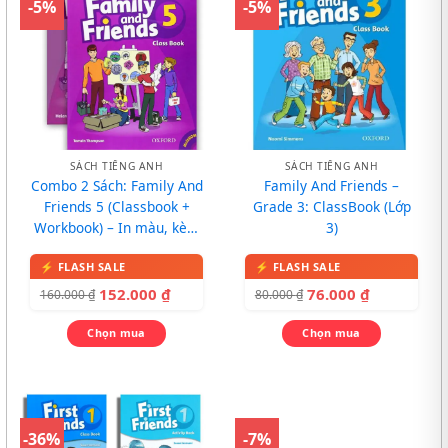
-5%
-5%
SÁCH TIẾNG ANH
SÁCH TIẾNG ANH
Combo 2 Sách: Family And
Family And Friends –
Friends 5 (Classbook +
Grade 3: ClassBook (Lớp
Workbook) – In màu, kèm
3)
CD
152.000
₫
76.000
₫
160.000
₫
80.000
₫
Chọn mua
Chọn mua
-36%
-7%