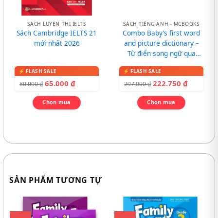
SÁCH LUYỆN THI IELTS
SÁCH TIẾNG ANH - MCBOOKS
Sách Cambridge IELTS 21
Combo Baby’s first word
mới nhất 2026
and picture dictionary –
Từ điển song ngữ qua
tranh cho bé
65.000
₫
222.750
₫
80.000
₫
297.000
₫
Chọn mua
Chọn mua
SẢN PHẨM TƯƠNG TỰ