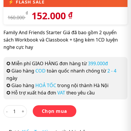
152.000
₫
₫
160.000
Family And Friends Starter Giá đã bao gồm 2 quyển
sách Workbook và Classbook + tặng kèm 1CD luyện
nghe cực hay
✪ Miễn phí GIAO HÀNG đơn hàng từ
399.000đ
✪ Giao hàng
COD
toàn quốc nhanh chóng từ
2 - 4
ngày
✪ Giao hàng
HOẢ TỐC
trong nội thành Hà Nội
✪ Hỗ trợ xuất hóa đơn
VAT
theo yêu cầu
Combo 2 Sách: Family And Friends Starter (Classbook + Wor
Chọn mua