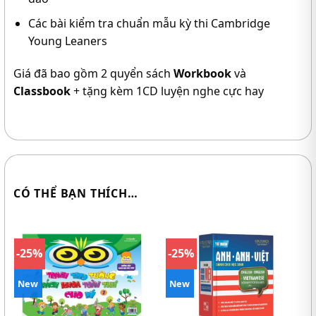
Các bài kiểm tra chuẩn mẫu kỳ thi Cambridge
Young Leaners
Giá đã bao gồm 2 quyển sách
Workbook
và
Classbook
+ tặng kèm 1CD luyện nghe cực hay
CÓ THỂ BẠN THÍCH…
-25%
-25%
New
New