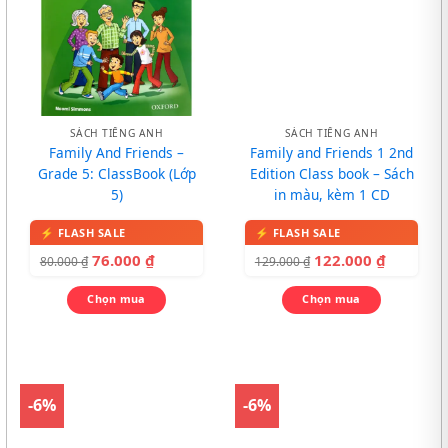
SÁCH TIẾNG ANH
SÁCH TIẾNG ANH
Family And Friends –
Family and Friends 1 2nd
Grade 5: ClassBook (Lớp
Edition Class book – Sách
5)
in màu, kèm 1 CD
76.000
₫
122.000
₫
80.000
₫
129.000
₫
Chọn mua
Chọn mua
-6%
-6%