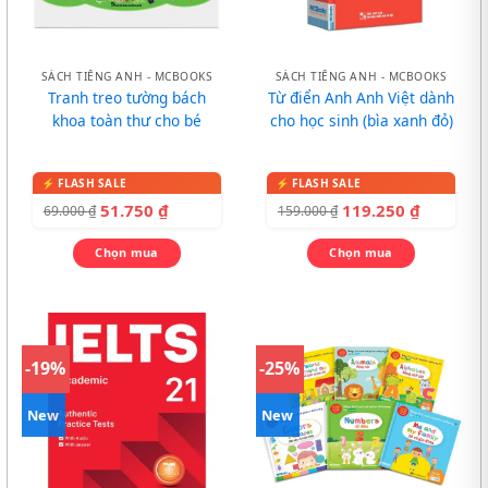
SÁCH TIẾNG ANH - MCBOOKS
SÁCH TIẾNG ANH - MCBOOKS
Tranh treo tường bách
Từ điển Anh Anh Việt dành
khoa toàn thư cho bé
cho học sinh (bìa xanh đỏ)
51.750
₫
119.250
₫
69.000
₫
159.000
₫
Chọn mua
Chọn mua
-19%
-25%
New
New