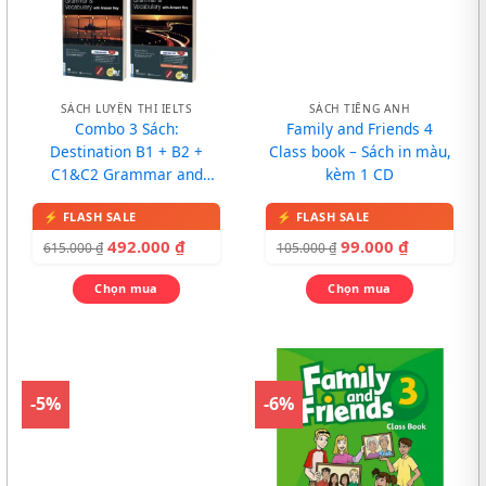
SÁCH LUYỆN THI IELTS
SÁCH TIẾNG ANH
Combo 3 Sách:
Family and Friends 4
Destination B1 + B2 +
Class book – Sách in màu,
C1&C2 Grammar and
kèm 1 CD
Vocabulary
492.000
₫
99.000
₫
615.000
₫
105.000
₫
Chọn mua
Chọn mua
-5%
-6%