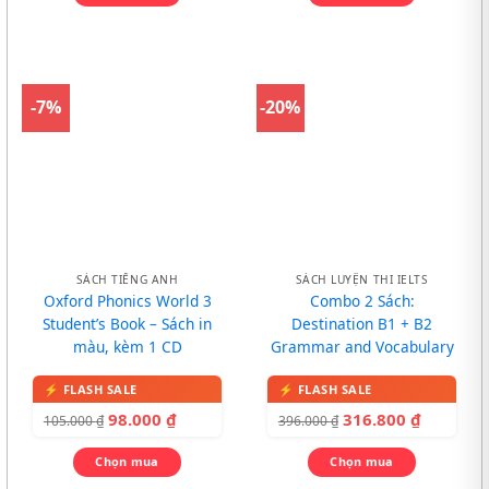
-7%
-20%
SÁCH TIẾNG ANH
SÁCH LUYỆN THI IELTS
Oxford Phonics World 3
Combo 2 Sách:
Student’s Book – Sách in
Destination B1 + B2
màu, kèm 1 CD
Grammar and Vocabulary
98.000
₫
316.800
₫
105.000
₫
396.000
₫
Chọn mua
Chọn mua