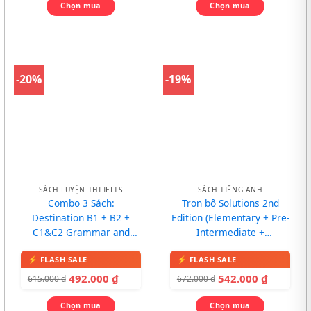
Chọn mua
Chọn mua
-20%
-19%
SÁCH LUYỆN THI IELTS
SÁCH TIẾNG ANH
Combo 3 Sách:
Trọn bộ Solutions 2nd
Destination B1 + B2 +
Edition (Elementary + Pre-
C1&C2 Grammar and
Intermediate +
Vocabulary
Intermediate)
492.000
₫
542.000
₫
615.000
₫
672.000
₫
Chọn mua
Chọn mua