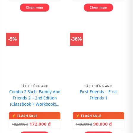
Chọn mua
Chọn mua
-5%
-36%
SÁCH TIẾNG ANH
SÁCH TIẾNG ANH
Combo 2 Sách: Family And
First Friends – First
Friends 2 – 2nd Edition
Friends 1
(Classbook + Workbook) –
In màu, kèm CD
172.000
₫
90.000
₫
182.000
₫
140.000
₫