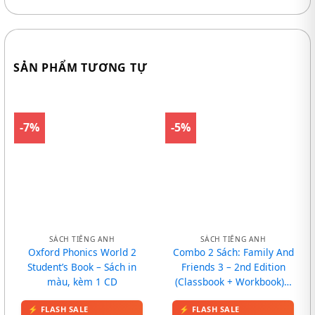
SẢN PHẨM TƯƠNG TỰ
-7%
-5%
SÁCH TIẾNG ANH
SÁCH TIẾNG ANH
Oxford Phonics World 2
Combo 2 Sách: Family And
Student’s Book – Sách in
Friends 3 – 2nd Edition
màu, kèm 1 CD
(Classbook + Workbook) –
In màu, kèm CD