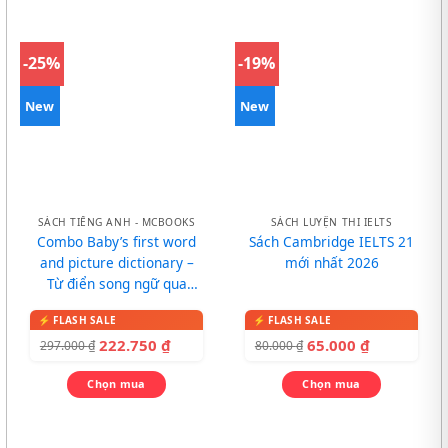
-25%
-19%
New
New
SÁCH TIẾNG ANH - MCBOOKS
SÁCH LUYỆN THI IELTS
Combo Baby’s first word
Sách Cambridge IELTS 21
and picture dictionary –
mới nhất 2026
Từ điển song ngữ qua
tranh cho bé
222.750
₫
65.000
₫
297.000
₫
80.000
₫
Chọn mua
Chọn mua