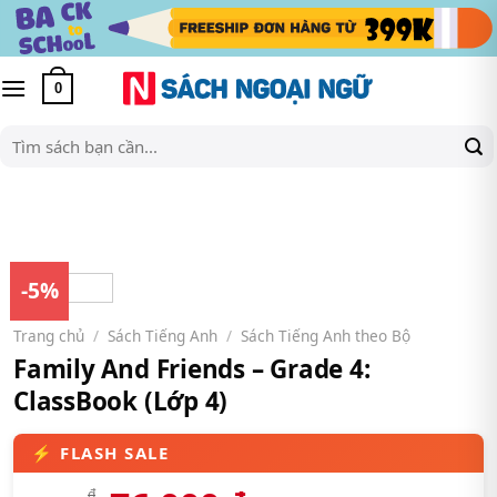
Skip
to
content
0
Tìm
kiếm:
-5%
Trang chủ
/
Sách Tiếng Anh
/
Sách Tiếng Anh theo Bộ
Family And Friends – Grade 4:
ClassBook (Lớp 4)
₫