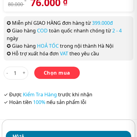
76.000
₫
80.000
✪ Miễn phí GIAO HÀNG đơn hàng từ
399.000đ
✪ Giao hàng
COD
toàn quốc nhanh chóng từ
2 - 4
ngày
✪ Giao hàng
HOẢ TỐC
trong nội thành Hà Nội
✪ Hỗ trợ xuất hóa đơn
VAT
theo yêu cầu
Family And Friends – Grade 4: ClassBook (Lớp 4) số lượng
Chọn mua
✓ Được
Kiểm Tra Hàng
trước khi nhận
✓ Hoàn tiền
100%
nếu sản phẩm lỗi
Mô tả