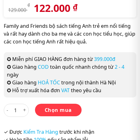
122.000
₫
₫
129.000
Family and Friends bộ sách tiếng Anh trẻ em nổi tiếng
và rất hay dành cho ba mẹ và các con học tiểu học, giúp
các con học tiếng Anh rất hiệu quả.
✪ Miễn phí GIAO HÀNG đơn hàng từ
399.000đ
✪ Giao hàng
COD
toàn quốc nhanh chóng từ
2 - 4
ngày
✪ Giao hàng
HOẢ TỐC
trong nội thành Hà Nội
✪ Hỗ trợ xuất hóa đơn
VAT
theo yêu cầu
Family and Friends 3 2nd Edition Class book - Sách in màu, 
Chọn mua
✓ Được
Kiểm Tra Hàng
trước khi nhận
✓ Hoàn tiền
100%
nếu sản phẩm lỗi