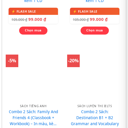
kèm 1 CD
kèm 1 CD
99.000
₫
99.000
₫
105.000
₫
105.000
₫
Chọn mua
Chọn mua
-5%
-20%
SÁCH TIẾNG ANH
SÁCH LUYỆN THI IELTS
Combo 2 Sách: Family And
Combo 2 Sách:
Friends 4 (Classbook +
Destination B1 + B2
Workbook) – In màu, kèm
Grammar and Vocabulary