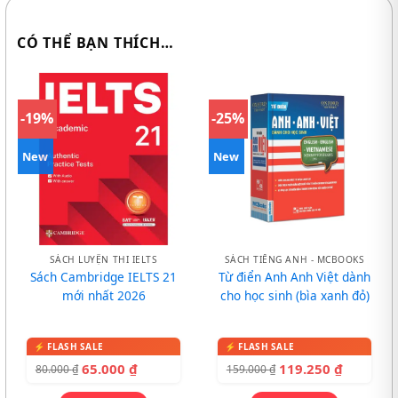
CÓ THỂ BẠN THÍCH…
-19%
-25%
New
New
SÁCH LUYỆN THI IELTS
SÁCH TIẾNG ANH - MCBOOKS
Sách Cambridge IELTS 21
Từ điển Anh Anh Việt dành
mới nhất 2026
cho học sinh (bìa xanh đỏ)
65.000
₫
119.250
₫
80.000
₫
159.000
₫