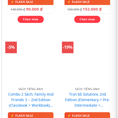
90.000
₫
152.000
₫
140.000
₫
160.000
₫
Chọn mua
Chọn mua
-5%
-19%
SÁCH TIẾNG ANH
SÁCH TIẾNG ANH
Combo 2 Sách: Family And
Trọn bộ Solutions 2nd
Friends 3 – 2nd Edition
Edition (Elementary + Pre-
(Classbook + Workbook) –
Intermediate +
In màu, kèm CD
Intermediate)