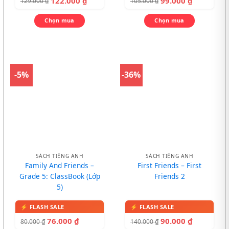
122.000
₫
99.000
₫
129.000
₫
105.000
₫
Chọn mua
Chọn mua
-5%
-36%
SÁCH TIẾNG ANH
SÁCH TIẾNG ANH
Family And Friends –
First Friends – First
Grade 5: ClassBook (Lớp
Friends 2
5)
76.000
₫
90.000
₫
80.000
₫
140.000
₫