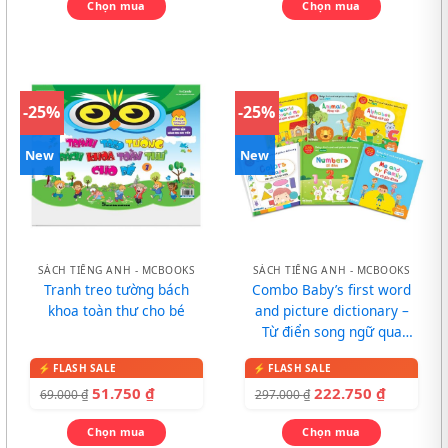
Chọn mua
Chọn mua
-25%
-25%
New
New
SÁCH TIẾNG ANH - MCBOOKS
SÁCH TIẾNG ANH - MCBOOKS
Tranh treo tường bách
Combo Baby’s first word
khoa toàn thư cho bé
and picture dictionary –
Từ điển song ngữ qua
tranh cho bé
51.750
₫
222.750
₫
69.000
₫
297.000
₫
Chọn mua
Chọn mua