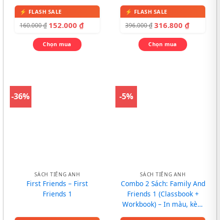
CD
152.000
₫
316.800
₫
160.000
₫
396.000
₫
Chọn mua
Chọn mua
-36%
-5%
SÁCH TIẾNG ANH
SÁCH TIẾNG ANH
First Friends – First
Combo 2 Sách: Family And
Friends 1
Friends 1 (Classbook +
Workbook) – In màu, kèm
CD