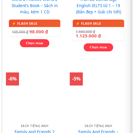
Student’s Book – Sách in
English IELTS từ 1 – 19
màu, kèm 1 CD
(Bản đẹp + Giải chi tiết)
98.000
₫
1.560.000
₫
105.000
₫
1.125.000
₫
Chọn mua
Chọn mua
-6%
-5%
SÁCH TIẾNG ANH
SÁCH TIẾNG ANH
Family and Friends 2
Family And Friends –