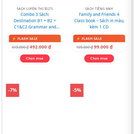
SÁCH LUYỆN THI IELTS
SÁCH TIẾNG ANH
Combo 3 Sách:
Family and Friends 4
Destination B1 + B2 +
Class book – Sách in màu,
C1&C2 Grammar and
kèm 1 CD
Vocabulary
492.000
₫
99.000
₫
615.000
₫
105.000
₫
Chọn mua
Chọn mua
-7%
-5%