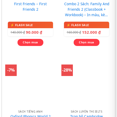
First Friends – First
Combo 2 Sách: Family And
Friends 2
Friends 2 (Classbook +
Workbook) – In màu, kèm
CD
90.000
₫
152.000
₫
140.000
₫
160.000
₫
Chọn mua
Chọn mua
-7%
-28%
SÁCH TIẾNG ANH
SÁCH LUYỆN THI IELTS
Oxford Phonics World 2
Trọn bộ Cambridge