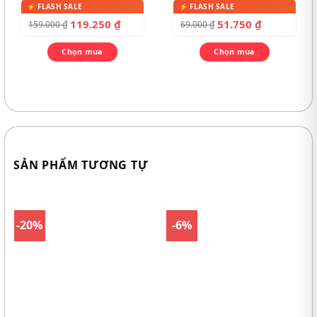
119.250
₫
51.750
₫
159.000
₫
69.000
₫
Chọn mua
Chọn mua
SẢN PHẨM TƯƠNG TỰ
-20%
-6%