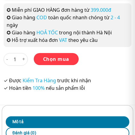
✪ Miễn phí GIAO HÀNG đơn hàng từ
399.000đ
✪ Giao hàng
COD
toàn quốc nhanh chóng từ
2 - 4
ngày
✪ Giao hàng
HOẢ TỐC
trong nội thành Hà Nội
✪ Hỗ trợ xuất hóa đơn
VAT
theo yêu cầu
Family and Friends Class book - Bộ 5 Cuốn từ Lớp 1 lớp 5 số 
Chọn mua
✓ Được
Kiểm Tra Hàng
trước khi nhận
✓ Hoàn tiền
100%
nếu sản phẩm lỗi
Mô tả
Đánh giá (0)