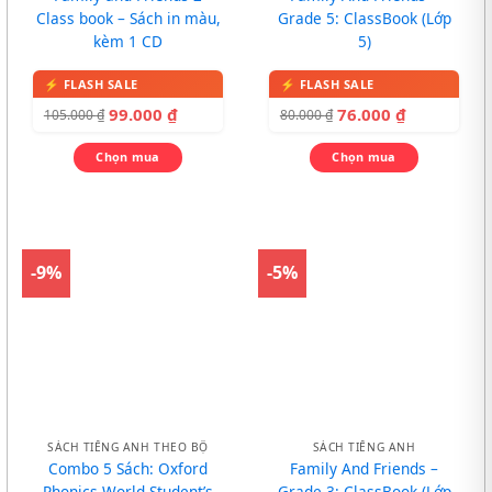
Class book – Sách in màu,
Grade 5: ClassBook (Lớp
kèm 1 CD
5)
99.000
₫
76.000
₫
105.000
₫
80.000
₫
Chọn mua
Chọn mua
-9%
-5%
SÁCH TIẾNG ANH THEO BỘ
SÁCH TIẾNG ANH
Combo 5 Sách: Oxford
Family And Friends –
Phonics World Student’s
Grade 3: ClassBook (Lớp