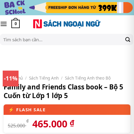
Skip
to
content
0
Tìm
kiếm:
-11%
Trang chủ
/
Sách Tiếng Anh
/
Sách Tiếng Anh theo Bộ
Family and Friends Class book – Bộ 5
Cuốn từ Lớp 1 lớp 5
465.000
₫
₫
525.000