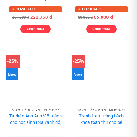
tranh cho bé
222.750
₫
65.000
₫
297.000
₫
80.000
₫
Chọn mua
Chọn mua
-25%
-25%
New
New
SÁCH TIẾNG ANH - MCBOOKS
SÁCH TIẾNG ANH - MCBOOKS
Từ điển Anh Anh Việt dành
Tranh treo tường bách
cho học sinh (bìa xanh đỏ)
khoa toàn thư cho bé