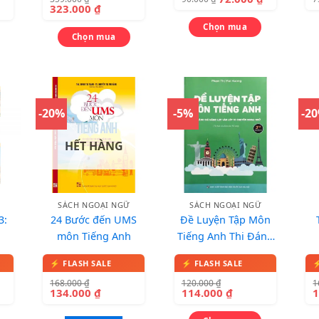
ngoài trình độ sơ
Bản Màu)
323.000
₫
trung cấp
Chọn mua
Chọn mua
-20%
-5%
-2
HẾT HÀNG
SÁCH NGOẠI NGỮ
SÁCH NGOẠI NGỮ
3:
24 Bước đến UMS
Đề Luyện Tập Môn
môn Tiếng Anh
Tiếng Anh Thi Đánh
Giá Năng Lực Vào
Lớp 10 (Chuyên
168.000
₫
120.000
₫
1
Ngoại Ngữ)
134.000
₫
114.000
₫