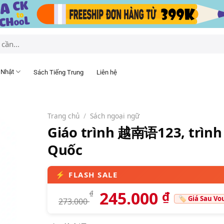
 Nhật
Sách Tiếng Trung
Liên hệ
Trang chủ
/
Sách ngoại ngữ
Giáo trình 越南语123, trình
Quốc
245.000
₫
₫
273.000