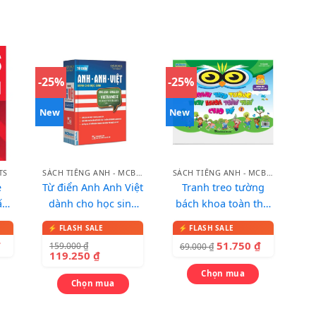
-25%
-25%
New
New
TS
SÁCH TIẾNG ANH - MCBOOKS
SÁCH TIẾNG ANH - MCBOOKS
e
Từ điển Anh Anh Việt
Tranh treo tường
ất
dành cho học sinh
bách khoa toàn thư
(bìa xanh đỏ)
cho bé
₫
51.750
₫
159.000
₫
69.000
₫
119.250
₫
Chọn mua
Chọn mua