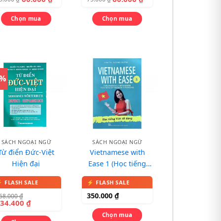
Giao Tiếp Thông
Dụng
Chọn mua
Chọn mua
0%
SÁCH NGOẠI NGỮ
SÁCH NGOẠI NGỮ
Từ điển Đức-Việt
Vietnamese with
Hiện đại
Ease 1 (Học tiếng
Việt dễ dàng):
Fundamental
350.000
₫
68.000
₫
Vietnamese for Non-
134.400
₫
Vietnamese
Chọn mua
Speakers