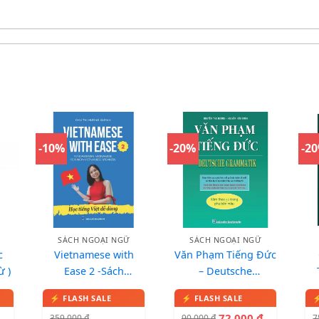
-10%
-20%
-2
SÁCH NGOẠI NGỮ
SÁCH NGOẠI NGỮ
c
Vietnamese with
Văn Phạm Tiếng Đức
ừ )
Ease 2 -Sách
– Deutsche
dạy&học tiếng Việt
Grammatik (Kèm
cho người nước
Theo 32 Trang Phụ
K
72.000
₫
359.000
₫
90.000
₫
7