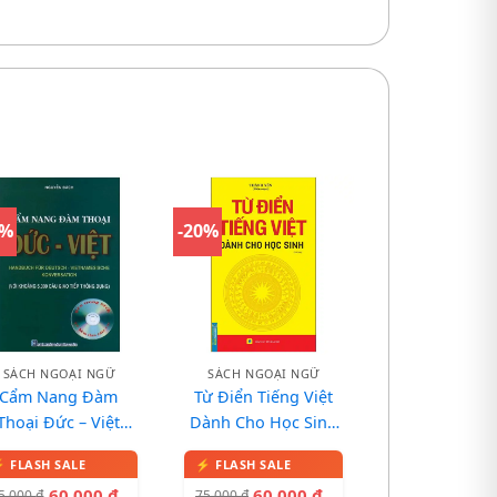
0%
-20%
SÁCH NGOẠI NGỮ
SÁCH NGOẠI NGỮ
Cẩm Nang Đàm
Từ Điển Tiếng Việt
Thoại Đức – Việt
Dành Cho Học Sinh
(Kèm CD) – Với
– Khổ To (Tái Bản)
hoảng 5.000 Câu
60.000
₫
60.000
₫
5.000
₫
75.000
₫