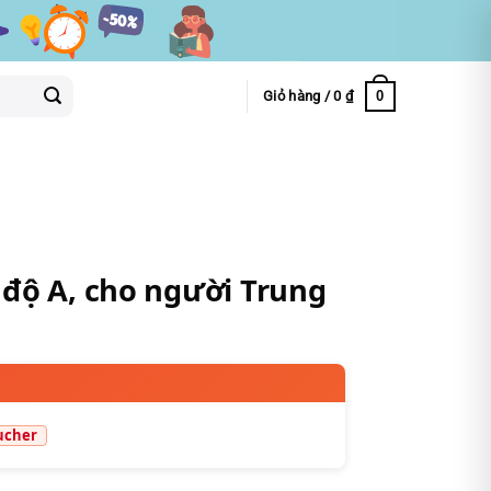
0
Giỏ hàng /
0
₫
 độ A, cho người Trung