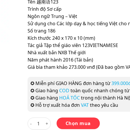
Tên 越南语123
Trình độ Sơ cấp
Ngôn ngữ Trung – Việt
Sử dụng cho Các lớp dạy & học tiếng Việt cho
Số trang 186
Kích thước 240 x 170 x 10 (mm)
Tác giả Tập thể giáo viên 123VIETNAMESE
Nhà xuất bản NXB Thế giới
Năm phát hành 2016 (Tái bản)
Giá bìa tham khảo 273.000 vnđ (Đã bao gồm VA
✪ Miễn phí GIAO HÀNG đơn hàng từ
399.000
✪ Giao hàng
COD
toàn quốc nhanh chóng t
✪ Giao hàng
HOẢ TỐC
trong nội thành Hà Nộ
✪ Hỗ trợ xuất hóa đơn
VAT
theo yêu cầu
Giáo trình 越南语123, trình độ A, cho người Trung
Chọn mua