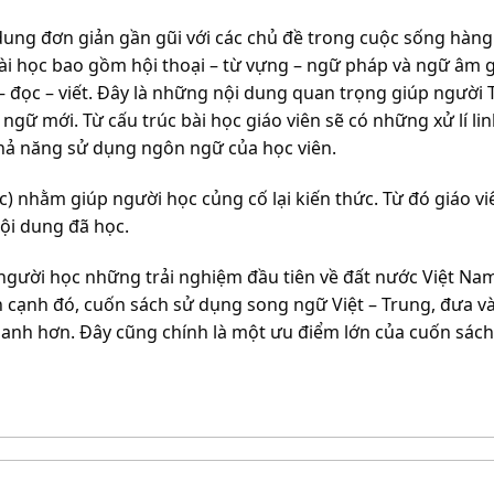
i dung đơn giản gần gũi với các chủ đề trong cuộc sống hà
i học bao gồm hội thoại – từ vựng – ngữ pháp và ngữ âm 
– đọc – viết. Đây là những nội dung quan trọng giúp người 
ữ mới. Từ cấu trúc bài học giáo viên sẽ có những xử lí li
hả năng sử dụng ngôn ngữ của học viên.
ọc) nhằm giúp người học củng cố lại kiến thức. Từ đó giáo 
ội dung đã học.
người học những trải nghiệm đầu tiên về đất nước Việt Nam 
ạnh đó, cuốn sách sử dụng song ngữ Việt – Trung, đưa vào
anh hơn. Đây cũng chính là một ưu điểm lớn của cuốn sách