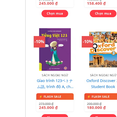
245.000
₫
158.400
₫
Chọn mua
Chọn mua
-10%
-10%
SÁCH NGOẠI NGỮ
SÁCH NGOẠI NGỮ
Gíao trình 123ベトナ
Oxford Discover 
ム語, trình độ A, cho
Student Book
người Nhật
273.000
₫
200.000
₫
245.000
₫
180.000
₫