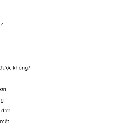
u?
t được không?
đơn
ng
 đơn
 mệt