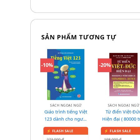
SẢN PHẨM TƯƠNG TỰ
-10%
-20%
SÁCH NGOẠI NGỮ
SÁCH NGOẠI NGỮ
Giáo trình tiếng Việt
Từ điển Việt-Đứ
123 dành cho người
Hiện đại ( 80000 t
nước ngoài, trình độ
A
273.000
₫
198.000
₫