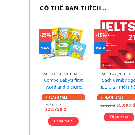
CÓ THỂ BẠN THÍCH…
-25%
-19%
New
New
SÁCH TIẾNG ANH - MCBOOKS
SÁCH LUYỆN THI IEL
Combo Baby’s first
Sách Cambridg
word and picture
IELTS 21 mới nh
dictionary – Từ điển
2026
song ngữ qua tranh
65.000
297.000
₫
80.000
₫
cho bé
222.750
₫
Chọn mua
Chọn mua