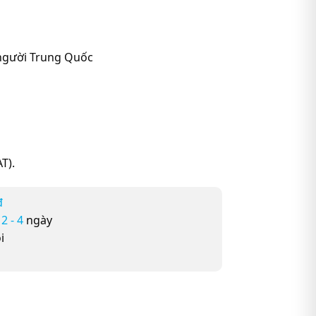
 người Trung Quốc
T).
đ
ừ
2 - 4
ngày
i
 Quốc số lượng