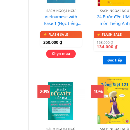
SÁCH NGOẠI NGỮ
SÁCH NGOẠI NGỮ
Vietnamese with
24 Bước đến UM
Ease 1 (Học tiếng
môn Tiếng Anh
Việt dễ dàng):
Fundamental
350.000
₫
168.000
₫
Vietnamese for Non-
134.000
₫
Vietnamese
Chọn mua
Speakers
Đọc tiếp
-20%
-10%
SÁCH NGOẠI NGỮ
SÁCH NGOẠI NGỮ