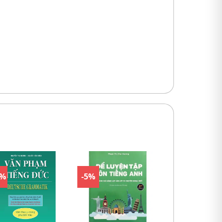
0%
-5%