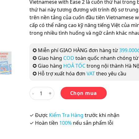
Vietnamese with Ease 2 là cuốn thứ hai trong
thứ hai này tương đương với trình độ sơ trun
trên nền tảng của cuốn đầu tiên Vietnamese wi
cấp có thể nâng cao kỹ năng tiếng Việt của mìn
trong nhiều tình huống và ngữ cảnh khác nha
✪ Miễn phí GIAO HÀNG đơn hàng từ
399.000
✪ Giao hàng
COD
toàn quốc nhanh chóng t
✪ Giao hàng
HOẢ TỐC
trong nội thành Hà Nộ
✪ Hỗ trợ xuất hóa đơn
VAT
theo yêu cầu
Vietnamese with Ease 2 -Sách dạy&học tiếng Việt
Chọn mua
✓ Được
Kiểm Tra Hàng
trước khi nhận
✓ Hoàn tiền
100%
nếu sản phẩm lỗi