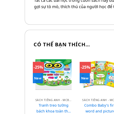
Tất cả các bài học trong cuốn sách này đ
gợi sự tò mò, thích thú của người học để
CÓ THỂ BẠN THÍCH…
-25%
-25%
New
New
SÁCH TIẾNG ANH - MCBOOKS
Tranh treo tường
Combo Baby’s fir
bách khoa toàn thư
word and pictur