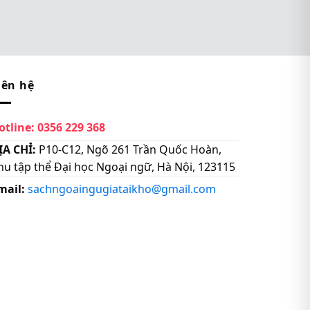
iên hệ
otline:
0356 229 368
ỊA CHỈ:
P10-C12, Ngõ 261 Trần Quốc Hoàn,
hu tập thể Đại học Ngoại ngữ, Hà Nội, 123115
mail:
sachngoaingugiataikho@gmail.com