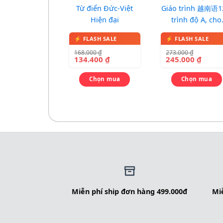
Từ điển Đức-Việt
Giáo trình 越南语1
Hiện đại
trình độ A, cho
người Trung Qu
168.000
₫
273.000
₫
134.400
₫
245.000
₫
Chọn mua
Chọn mua
Miễn phí ship đơn hàng 499.000đ
Miễ