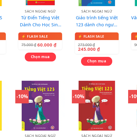
SÁCH NGOẠI NGỮ
SÁCH NGOẠI NGỮ
S
Từ Điển Tiếng Việt
Giáo trình tiếng Việt
Vă
Dành Cho Học Sinh
123 dành cho người
– Khổ To (Tái Bản)
nước ngoài, trình độ
A
T
60.000
₫
273.000
₫
75.000
₫
9
245.000
₫
Chọn mua
Chọn mua
-10%
-10%
-1
SÁCH NGOẠI NGỮ
SÁCH NGOẠI NGỮ