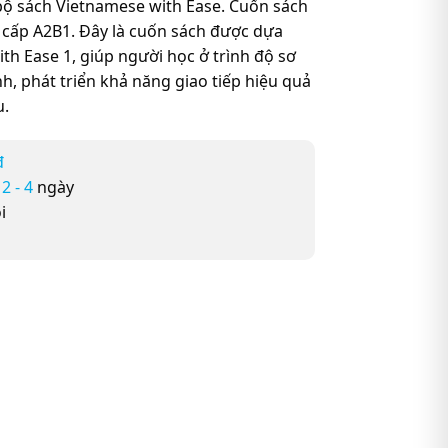
 bộ sách Vietnamese with Ease. Cuốn sách
g cấp A2B1. Đây là cuốn sách được dựa
th Ease 1, giúp người học ở trình độ sơ
h, phát triển khả năng giao tiếp hiệu quả
u.
đ
ừ
2 - 4
ngày
i
 cho người nước ngoài trình độ sơ trung cấp số lượng