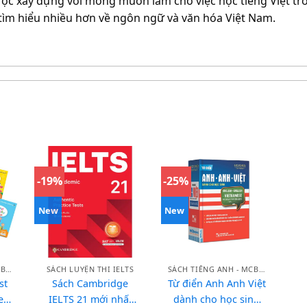
ược xây dựng với mong muốn làm cho việc học tiếng Việt trở
 tìm hiểu nhiều hơn về ngôn ngữ và văn hóa Việt Nam.
-19%
-25%
New
New
SÁCH TIẾNG ANH - MCBOOKS
SÁCH LUYỆN THI IELTS
SÁCH TIẾNG ANH - MCBOOKS
st
Sách Cambridge
Từ điển Anh Anh Việt
e
IELTS 21 mới nhất
dành cho học sinh