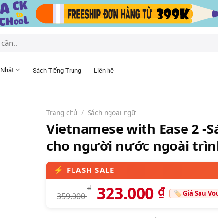
 Nhật
Sách Tiếng Trung
Liên hệ
Trang chủ
/
Sách ngoại ngữ
Vietnamese with Ease 2 -S
cho người nước ngoài trìn
323.000
₫
₫
359.000