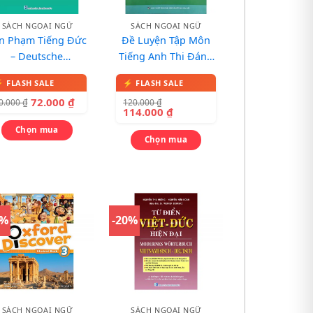
SÁCH NGOẠI NGỮ
SÁCH NGOẠI NGỮ
n Phạm Tiếng Đức
Đề Luyện Tập Môn
– Deutsche
Tiếng Anh Thi Đánh
Grammatik (Kèm
Giá Năng Lực Vào
heo 32 Trang Phụ
Lớp 10 (Chuyên
72.000
₫
120.000
₫
0.000
₫
Bản Màu)
Ngoại Ngữ)
114.000
₫
Chọn mua
Chọn mua
0%
-20%
SÁCH NGOẠI NGỮ
SÁCH NGOẠI NGỮ