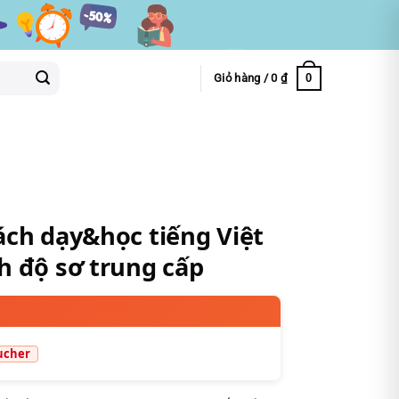
0
Giỏ hàng /
0
₫
ách dạy&học tiếng Việt
h độ sơ trung cấp