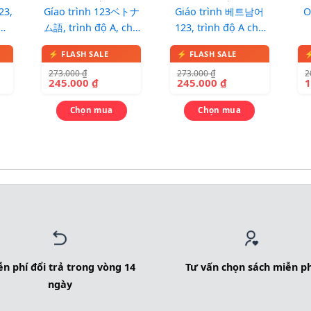
23,
Gíao trình 123ベトナ
Giáo trình 베트남어
O
ム語, trình độ A, cho
123, trình độ A cho
ốc
người Nhật
người Hàn Quốc
273.000
₫
273.000
₫
2
245.000
₫
245.000
₫
Chọn mua
Chọn mua
n phí đổi trả trong vòng 14
Tư vấn chọn sách miễn ph
ngày