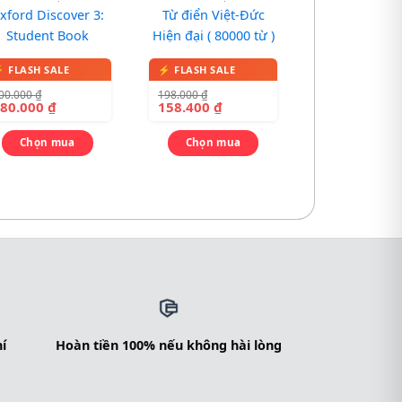
xford Discover 3:
Từ điển Việt-Đức
Student Book
Hiện đại ( 80000 từ )
00.000
₫
198.000
₫
180.000
₫
158.400
₫
Chọn mua
Chọn mua
í
Hoàn tiền 100% nếu không hài lòng