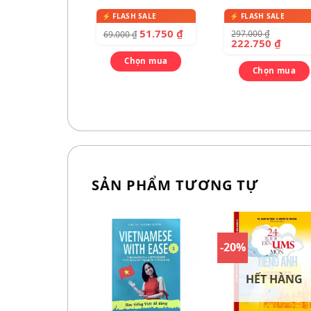
cho bé
dictionary – Từ đ
song ngữ qua tr
51.750
₫
297.000
₫
69.000
₫
cho bé
222.750
₫
Chọn mua
Chọn mua
SẢN PHẨM TƯƠNG TỰ
-20%
HẾT HÀNG