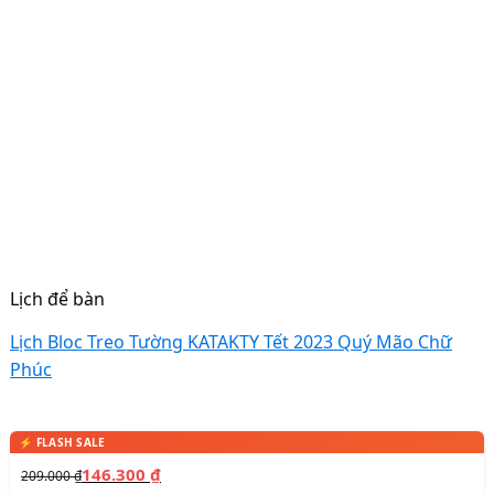
Lịch để bàn
Lịch Bloc Treo Tường KATAKTY Tết 2023 Quý Mão Chữ
Phúc
146.300
₫
209.000
₫