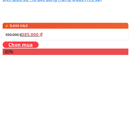
385.000
₫
550.000
₫
Chọn mua
-30%