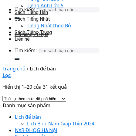
Tiếng Anh Lớp 5
Tìm kiếm:
Sách Tiếng Hàn
Sách Tiếng Nhật
Tiếng Nhật theo Bộ
Sách Tiếng Trung
Giỏ hàng /
0
₫
0
Liên hệ
Tìm kiếm:
Trang chủ
/
Lịch để bàn
Lọc
Hiển thị 1–20 của 31 kết quả
Danh mục sản phẩm
Lịch để bàn
Lịch Bloc Năm Giáp Thìn 2024
NXB ĐHQG Hà Nội