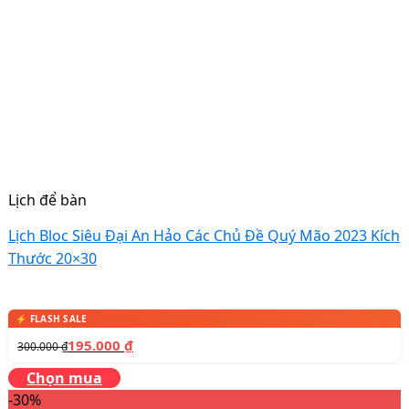
Lịch để bàn
Lịch Bloc Siêu Đại An Hảo Các Chủ Đề Quý Mão 2023 Kích
Thước 20×30
195.000
₫
300.000
₫
Chọn mua
-30%