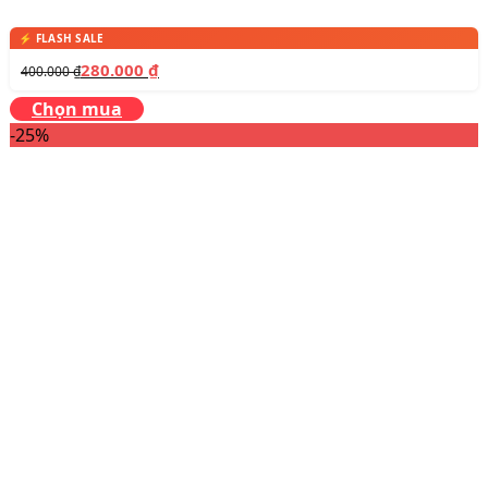
280.000
₫
400.000
₫
Chọn mua
-25%