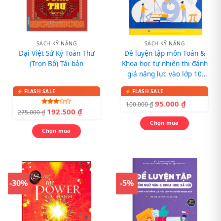
SÁCH KỸ NĂNG
SÁCH KỸ NĂNG
Đại Việt Sử Ký Toàn Thư
Đề luyện tập môn Toán &
(Trọn Bộ) Tái bản
Khoa học tự nhiên thi đánh
giá năng lực vào lớp 10
Chuyên Ngoại ngữ
95.000
₫
100.000
₫
192.500
₫
Được
275.000
₫
xếp
hạng
Chọn mua
3.00
5
Chọn mua
sao
-30%
-5%