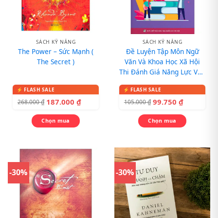
SÁCH KỸ NĂNG
SÁCH KỸ NĂNG
The Power – Sức Mạnh (
Đề Luyện Tập Môn Ngữ
The Secret )
Văn Và Khoa Học Xã Hội
Thi Đánh Giá Năng Lực Vào
10 Chuyên Ngoại Ngữ
187.000
₫
99.750
₫
268.000
₫
105.000
₫
Chọn mua
Chọn mua
-30%
-30%