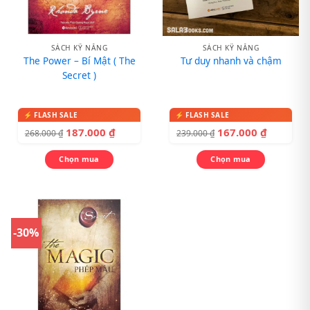
SÁCH KỸ NĂNG
SÁCH KỸ NĂNG
The Power – Bí Mật ( The
Tư duy nhanh và chậm
Secret )
187.000
₫
167.000
₫
268.000
₫
239.000
₫
Chọn mua
Chọn mua
-30%