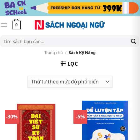
Skip
to
content
0
Tìm
kiếm:
Trang chủ
/
Sách Kỹ Năng
LỌC
-30%
-5%