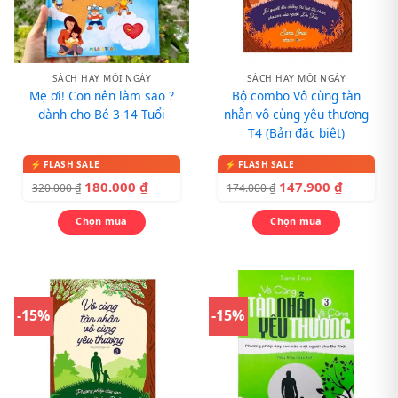
SÁCH HAY MỖI NGÀY
SÁCH HAY MỖI NGÀY
Mẹ ơi! Con nên làm sao ?
Bộ combo Vô cùng tàn
dành cho Bé 3-14 Tuổi
nhẫn vô cùng yêu thương
T4 (Bản đặc biệt)
180.000
₫
147.900
₫
320.000
₫
174.000
₫
Chọn mua
Chọn mua
-15%
-15%