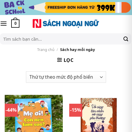
Skip
to
content
0
Tìm
kiếm:
Trang chủ
/
Sách hay mỗi ngày
LỌC
-44%
-15%