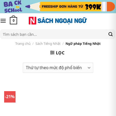
Skip
to
content
0
Tìm
kiếm:
Trang chủ
/
Sách Tiếng Nhật
/
Ngữ pháp Tiếng Nhật
LỌC
-21%