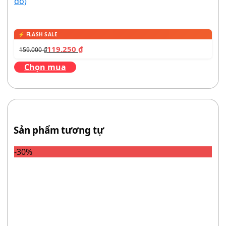
đỏ)
119.250
₫
159.000
₫
Chọn mua
Sản phẩm tương tự
-30%