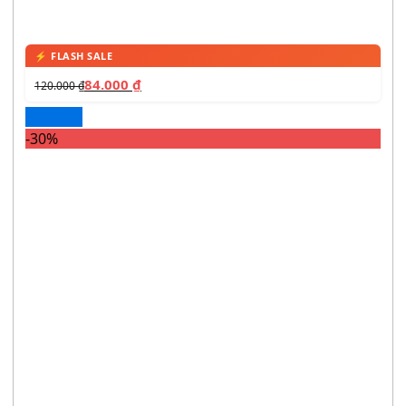
84.000
₫
120.000
₫
Đọc tiếp
-30%