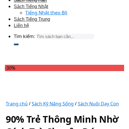
Sách Tiếng Hàn
Sách Tiếng Nhật
Tiếng Nhật theo Bộ
Sách Tiếng Trung
Liên hệ
Tìm kiếm:
-30%
Trang chủ
/
Sách Kỹ Năng Sống
/
Sách Nuôi Dạy Con
90% Trẻ Thông Minh Nhờ