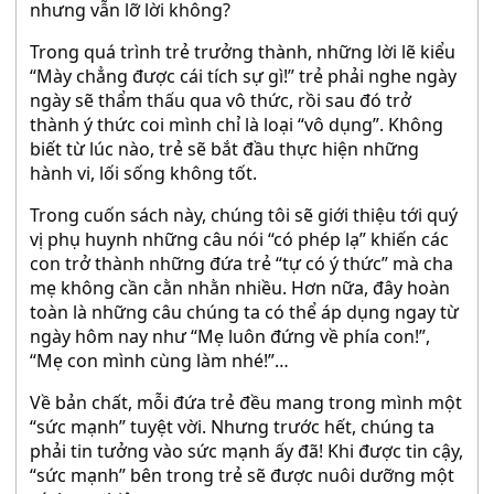
nhưng vẫn lỡ lời không?
Trong quá trình trẻ trưởng thành, những lời lẽ kiểu
“Mày chẳng được cái tích sự gì!” trẻ phải nghe ngày
ngày sẽ thẩm thấu qua vô thức, rồi sau đó trở
thành ý thức coi mình chỉ là loại “vô dụng”. Không
biết từ lúc nào, trẻ sẽ bắt đầu thực hiện những
hành vi, lối sống không tốt.
Trong cuốn sách này, chúng tôi sẽ giới thiệu tới quý
vị phụ huynh những câu nói “có phép lạ” khiến các
con trở thành những đứa trẻ “tự có ý thức” mà cha
mẹ không cần cằn nhằn nhiều. Hơn nữa, đây hoàn
toàn là những câu chúng ta có thể áp dụng ngay từ
ngày hôm nay như “Mẹ luôn đứng về phía con!”,
“Mẹ con mình cùng làm nhé!”…
Về bản chất, mỗi đứa trẻ đều mang trong mình một
“sức mạnh” tuyệt vời. Nhưng trước hết, chúng ta
phải tin tưởng vào sức mạnh ấy đã! Khi được tin cậy,
“sức mạnh” bên trong trẻ sẽ được nuôi dưỡng một