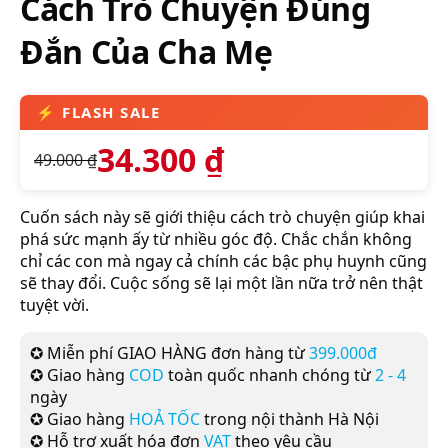
Cách Trò Chuyện Đúng
Đắn Của Cha Mẹ
34.300
₫
49.000
₫
Cuốn sách này sẽ giới thiệu cách trò chuyện giúp khai
phá sức mạnh ấy từ nhiều góc độ. Chắc chắn không
chỉ các con mà ngay cả chính các bậc phụ huynh cũng
sẽ thay đổi. Cuộc sống sẽ lại một lần nữa trở nên thật
tuyệt vời.
✪ Miễn phí GIAO HÀNG đơn hàng từ
399.000đ
✪ Giao hàng
COD
toàn quốc nhanh chóng từ
2 - 4
ngày
✪ Giao hàng
HOẢ TỐC
trong nội thành Hà Nội
✪ Hỗ trợ xuất hóa đơn
VAT
theo yêu cầu