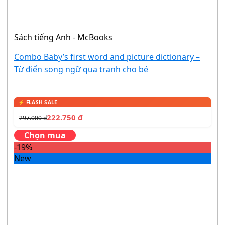
Sách tiếng Anh - McBooks
Combo Baby’s first word and picture dictionary –
Từ điển song ngữ qua tranh cho bé
222.750
₫
297.000
₫
Chọn mua
-19%
New