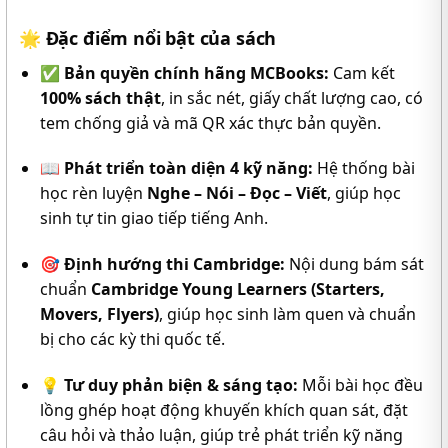
🌟
Đặc điểm nổi bật của sách
✅
Bản quyền chính hãng MCBooks:
Cam kết
100% sách thật
, in sắc nét, giấy chất lượng cao, có
tem chống giả và mã QR xác thực bản quyền.
📖
Phát triển toàn diện 4 kỹ năng:
Hệ thống bài
học rèn luyện
Nghe – Nói – Đọc – Viết
, giúp học
sinh tự tin giao tiếp tiếng Anh.
🎯
Định hướng thi Cambridge:
Nội dung bám sát
chuẩn
Cambridge Young Learners (Starters,
Movers, Flyers)
, giúp học sinh làm quen và chuẩn
bị cho các kỳ thi quốc tế.
💡
Tư duy phản biện & sáng tạo:
Mỗi bài học đều
lồng ghép hoạt động khuyến khích quan sát, đặt
câu hỏi và thảo luận, giúp trẻ phát triển kỹ năng