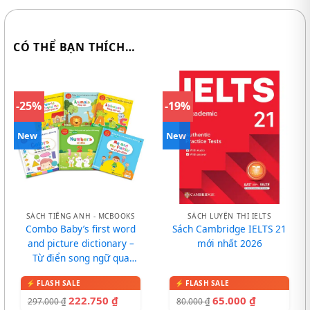
CÓ THỂ BẠN THÍCH…
-25%
-19%
New
New
SÁCH TIẾNG ANH - MCBOOKS
SÁCH LUYỆN THI IELTS
Combo Baby’s first word
Sách Cambridge IELTS 21
and picture dictionary –
mới nhất 2026
Từ điển song ngữ qua
tranh cho bé
222.750
₫
65.000
₫
297.000
₫
80.000
₫