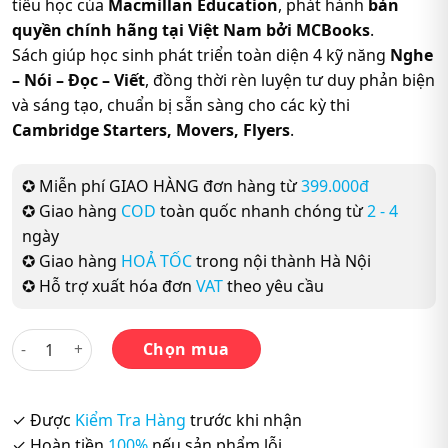
tiểu học của
Macmillan Education
, phát hành
bản
quyền chính hãng tại Việt Nam bởi MCBooks
.
Sách giúp học sinh phát triển toàn diện 4 kỹ năng
Nghe
– Nói – Đọc – Viết
, đồng thời rèn luyện tư duy phản biện
và sáng tạo, chuẩn bị sẵn sàng cho các kỳ thi
Cambridge Starters, Movers, Flyers
.
✪ Miễn phí GIAO HÀNG đơn hàng từ
399.000đ
✪ Giao hàng
COD
toàn quốc nhanh chóng từ
2 - 4
ngày
✪ Giao hàng
HOẢ TỐC
trong nội thành Hà Nội
✪ Hỗ trợ xuất hóa đơn
VAT
theo yêu cầu
Academy Stars 5 Pupil’s Book (sách bản quyền chính hãng M
Chọn mua
✓ Được
Kiểm Tra Hàng
trước khi nhận
✓ Hoàn tiền
100%
nếu sản phẩm lỗi