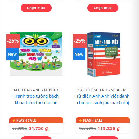
Chọn mua
Chọn mua
-25%
-25%
New
New
SÁCH TIẾNG ANH - MCBOOKS
SÁCH TIẾNG ANH - MCBOOKS
Tranh treo tường bách
Từ điển Anh Anh Việt dành
khoa toàn thư cho bé
cho học sinh (bìa xanh đỏ)
51.750
₫
119.250
₫
69.000
₫
159.000
₫