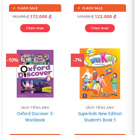
In màu, kèm CD
172.000
₫
122.000
₫
182.000
₫
129.000
₫
Chọn mua
Chọn mua
-10%
-7%
SÁCH TIẾNG ANH
SÁCH TIẾNG ANH
Oxford Discover 5:
Superkids New Edition
Workbook
Student’s Book 5