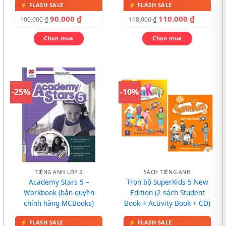
90.000
₫
110.000
₫
100.000
₫
118.000
₫
Chọn mua
Chọn mua
-25%
-10%
TIẾNG ANH LỚP 5
SÁCH TIẾNG ANH
Academy Stars 5 –
Trọn bộ SuperKids 5 New
Workbook (bản quyền
Edition (2 sách Student
chính hãng MCBooks)
Book + Activity Book + CD)