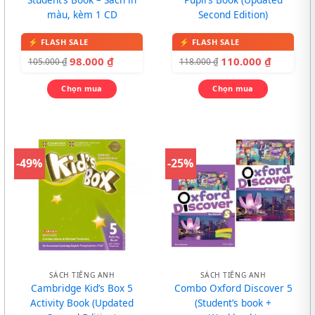
màu, kèm 1 CD
Second Edition)
98.000
₫
110.000
₫
105.000
₫
118.000
₫
Chọn mua
Chọn mua
-49%
-25%
SÁCH TIẾNG ANH
SÁCH TIẾNG ANH
Cambridge Kid’s Box 5
Combo Oxford Discover 5
Activity Book (Updated
(Student’s book +