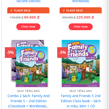
Second Edition)
Workbook)
60.000
₫
225.000
₫
118.000
₫
300.000
₫
Chọn mua
Chọn mua
-5%
-5%
SÁCH TIẾNG ANH
SÁCH TIẾNG ANH
Combo 2 Sách: Family And
Family and Friends 5 2nd
Friends 5 – 2nd Edition
Edition Class book – Sách
(Classbook + Workbook) –
in màu, kèm 1 CD