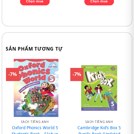
Chọn mua
Chọn mua
SẢN PHẨM TƯƠNG TỰ
-7%
-7%
SÁCH TIẾNG ANH
SÁCH TIẾNG ANH
Oxford Phonics World 5
Cambridge Kid’s Box 5
Student’s Book – Sách in
Pupil’s Book (Updated