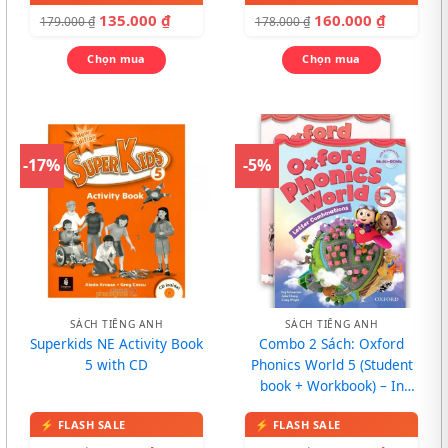
135.000
₫
160.000
₫
179.000
₫
178.000
₫
Chọn mua
Chọn mua
-17%
-5%
SÁCH TIẾNG ANH
SÁCH TIẾNG ANH
Superkids NE Activity Book
Combo 2 Sách: Oxford
5 with CD
Phonics World 5 (Student
book + Workbook) – In
màu, kèm CD