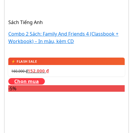
Sách Tiếng Anh
Combo 2 Sách: Family And Friends 4 (Classbook +
Workbook) – In màu, kèm CD
152.000
₫
160.000
₫
Chọn mua
-5%