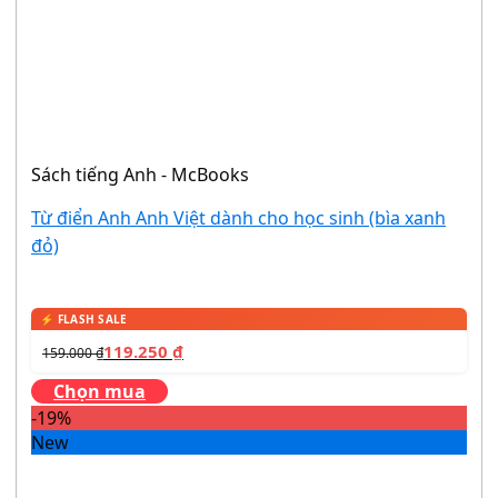
Sách tiếng Anh - McBooks
Từ điển Anh Anh Việt dành cho học sinh (bìa xanh
đỏ)
119.250
₫
159.000
₫
Chọn mua
-19%
New