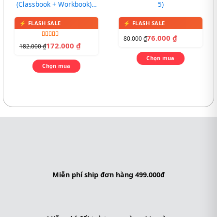
(Classbook + Workbook) –
5)
In màu, kèm CD
76.000
₫
80.000
₫
Được xếp
172.000
₫
182.000
₫
hạng
4.00
5 sao
Chọn mua
Chọn mua
Miễn phí ship đơn hàng 499.000đ