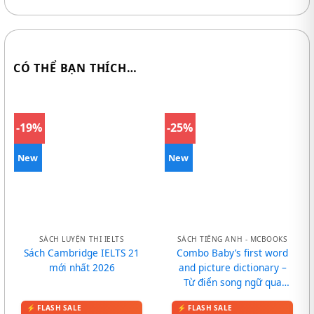
CÓ THỂ BẠN THÍCH…
-19%
-25%
New
New
SÁCH LUYỆN THI IELTS
SÁCH TIẾNG ANH - MCBOOKS
Sách Cambridge IELTS 21
Combo Baby’s first word
mới nhất 2026
and picture dictionary –
Từ điển song ngữ qua
tranh cho bé