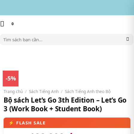
Skip
to
content
0
Tìm
kiếm:
-5%
Trang chủ
/
Sách Tiếng Anh
/
Sách Tiếng Anh theo Bộ
Bộ sách Let’s Go 3th Edition – Let’s Go
3 (Work Book + Student Book)