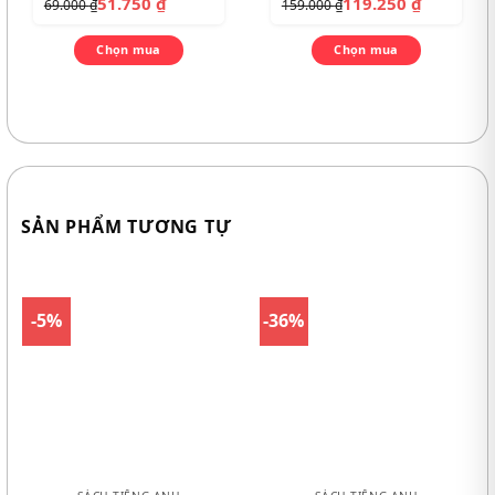
51.750
₫
119.250
₫
69.000
₫
159.000
₫
Chọn mua
Chọn mua
SẢN PHẨM TƯƠNG TỰ
-5%
-36%