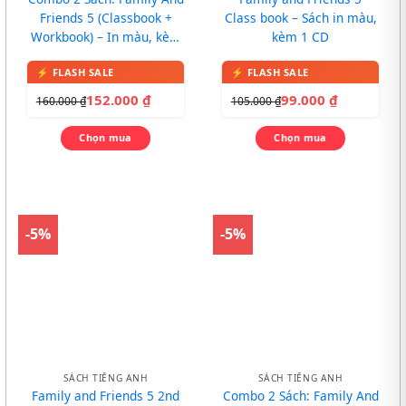
Friends 5 (Classbook +
Class book – Sách in màu,
Workbook) – In màu, kèm
kèm 1 CD
CD
152.000
₫
99.000
₫
160.000
₫
105.000
₫
Chọn mua
Chọn mua
-5%
-5%
SÁCH TIẾNG ANH
SÁCH TIẾNG ANH
Family and Friends 5 2nd
Combo 2 Sách: Family And