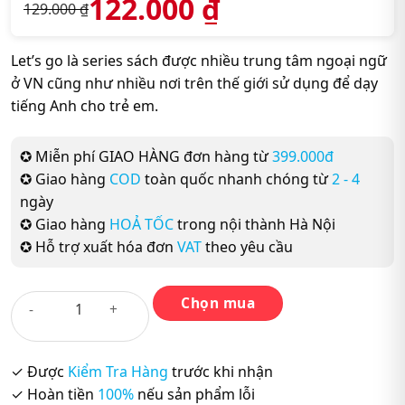
122.000
₫
129.000
₫
Let’s go là series sách được nhiều trung tâm ngoại ngữ
ở VN cũng như nhiều nơi trên thế giới sử dụng để dạy
tiếng Anh cho trẻ em.
✪ Miễn phí GIAO HÀNG đơn hàng từ
399.000đ
✪ Giao hàng
COD
toàn quốc nhanh chóng từ
2 - 4
ngày
✪ Giao hàng
HOẢ TỐC
trong nội thành Hà Nội
✪ Hỗ trợ xuất hóa đơn
VAT
theo yêu cầu
Chọn mua
Bộ
sách
Let’s
Go
✓ Được
Kiểm Tra Hàng
trước khi nhận
3th
✓ Hoàn tiền
100%
nếu sản phẩm lỗi