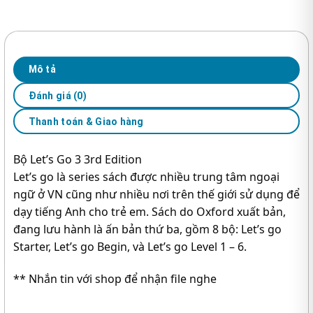
Edition
–
Let’s
Go
3
Mô tả
(Work
Đánh giá (0)
Book
+
Thanh toán & Giao hàng
Student
Book)
Bộ Let’s Go 3 3rd Edition
số
Let’s go là series sách được nhiều trung tâm ngoại
lượng
ngữ ở VN cũng như nhiều nơi trên thế giới sử dụng để
dạy tiếng Anh cho trẻ em. Sách do Oxford xuất bản,
đang lưu hành là ấn bản thứ ba, gồm 8 bộ: Let’s go
Starter, Let’s go Begin, và Let’s go Level 1 – 6.
** Nhắn tin với shop để nhận file nghe