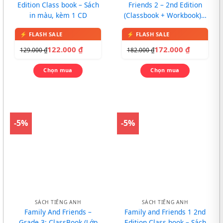
Edition Class book – Sách
Friends 2 – 2nd Edition
in màu, kèm 1 CD
(Classbook + Workbook) –
In màu, kèm CD
122.000
₫
172.000
₫
129.000
₫
182.000
₫
Chọn mua
Chọn mua
-5%
-5%
SÁCH TIẾNG ANH
SÁCH TIẾNG ANH
Family And Friends –
Family and Friends 1 2nd
Grade 3: ClassBook (Lớp
Edition Class book – Sách