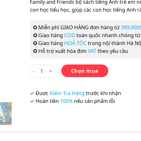
Family and Friends bộ sách tiếng Anh trẻ em n
con học tiểu học, giúp các con học tiếng Anh r
✪ Miễn phí GIAO HÀNG đơn hàng từ
399.000
✪ Giao hàng
COD
toàn quốc nhanh chóng t
✪ Giao hàng
HOẢ TỐC
trong nội thành Hà Nộ
✪ Hỗ trợ xuất hóa đơn
VAT
theo yêu cầu
Family and Friends 1 Class book - Sách in màu, k
Chọn mua
✓ Được
Kiểm Tra Hàng
trước khi nhận
✓ Hoàn tiền
100%
nếu sản phẩm lỗi