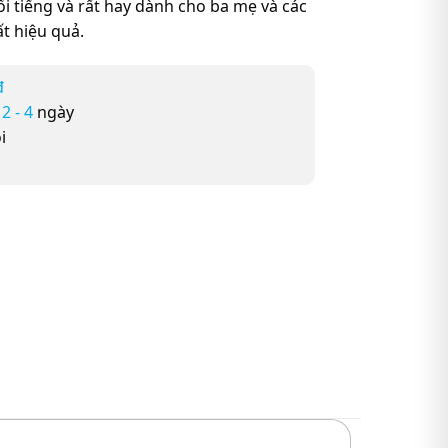
ổi tiếng và rất hay dành cho ba mẹ và các
ất hiệu quả.
đ
ừ
2 - 4
ngày
i
èm 1 CD số lượng