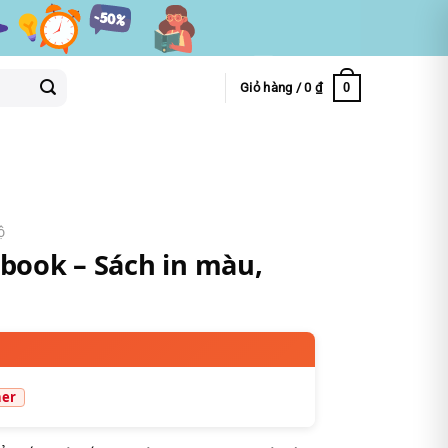
0
Giỏ hàng /
0
₫
ộ
 book – Sách in màu,