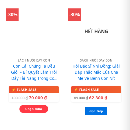
-30%
-30%
HẾT HÀNG
SÁCH NUÔI DẠY CON
SÁCH NUÔI DẠY CON
Con Cái Chúng Ta Đều
Hỏi Bác Sĩ Nhi Đồng: Giải
Giỏi – Bí Quyết Làm Trỗi
Đáp Thắc Mắc Của Cha
Dậy Tài Năng Trong Con
Mẹ Về Bệnh Con Nít
Bạn (Tái Bản)
70.000
₫
62.300
₫
100.000
₫
89.000
₫
Chọn mua
Đọc tiếp