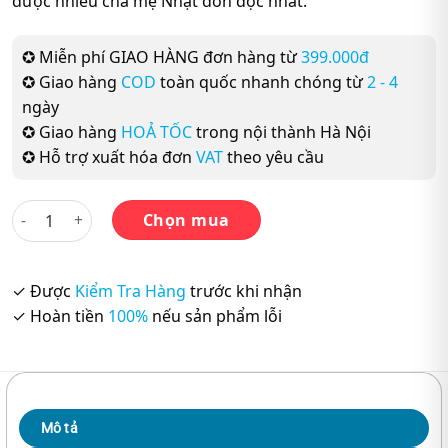
được nhiều cha mẹ Nhật đón đọc nhất.
✪ Miễn phí GIAO HÀNG đơn hàng từ
399.000đ
✪ Giao hàng
COD
toàn quốc nhanh chóng từ
2 - 4
ngày
✪ Giao hàng
HOẢ TỐC
trong nội thành Hà Nội
✪ Hỗ trợ xuất hóa đơn
VAT
theo yêu cầu
Cha Mẹ Nhật Dạy Con Tự Lập số lượng
Chọn mua
✓ Được
Kiểm Tra Hàng
trước khi nhận
✓ Hoàn tiền
100%
nếu sản phẩm lỗi
Mô tả