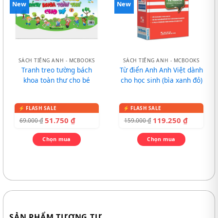
New
New
SÁCH TIẾNG ANH - MCBOOKS
SÁCH TIẾNG ANH - MCBOOKS
Tranh treo tường bách
Từ điển Anh Anh Việt dành
khoa toàn thư cho bé
cho học sinh (bìa xanh đỏ)
51.750
₫
119.250
₫
69.000
₫
159.000
₫
Chọn mua
Chọn mua
SẢN PHẨM TƯƠNG TỰ