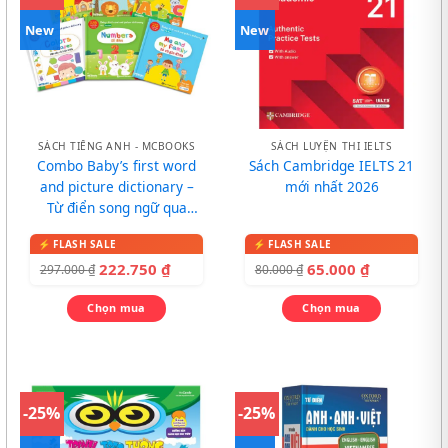
New
New
SÁCH TIẾNG ANH - MCBOOKS
SÁCH LUYỆN THI IELTS
Combo Baby’s first word
Sách Cambridge IELTS 21
and picture dictionary –
mới nhất 2026
Từ điển song ngữ qua
tranh cho bé
222.750
₫
65.000
₫
297.000
₫
80.000
₫
Chọn mua
Chọn mua
-25%
-25%