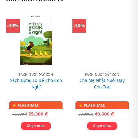
-30%
-30%
SÁCH NUÔI DẠY CON
SÁCH NUÔI DẠY CON
Sách Đừng Lo Để Cho Con
Cha Mẹ Nhật Nuôi Dạy
Nghĩ
Con Trai
55.300
₫
40.600
₫
79.000
₫
58.000
₫
Chọn mua
Chọn mua