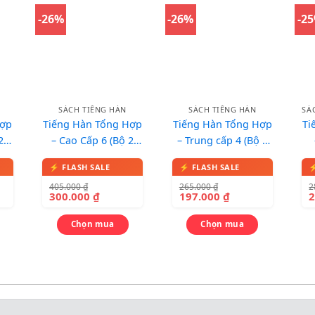
-26%
-26%
-2
SÁCH TIẾNG HÀN
SÁCH TIẾNG HÀN
Hợp
Tiếng Hàn Tổng Hợp
Tiếng Hàn Tổng Hợp
Ti
2
– Cao Cấp 6 (Bộ 2
– Trung cấp 4 (Bộ 2
Bài
cuốn Lý thuyết + Bài
cuốn Lý thuyết + Bài
cu
tập) – In màu
tập)
405.000
₫
265.000
₫
2
300.000
₫
197.000
₫
Chọn mua
Chọn mua