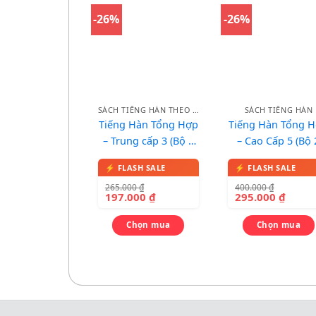
-26%
-26%
SÁCH TIẾNG HÀN THEO BỘ
SÁCH TIẾNG HÀN
Tiếng Hàn Tổng Hợp
Tiếng Hàn Tổng 
– Trung cấp 3 (Bộ 2
– Cao Cấp 5 (Bộ 
cuốn Lý thuyết + Bài
cuốn Lý thuyết + 
tập)
tập) – In màu
265.000
₫
400.000
₫
197.000
₫
295.000
₫
Chọn mua
Chọn mua