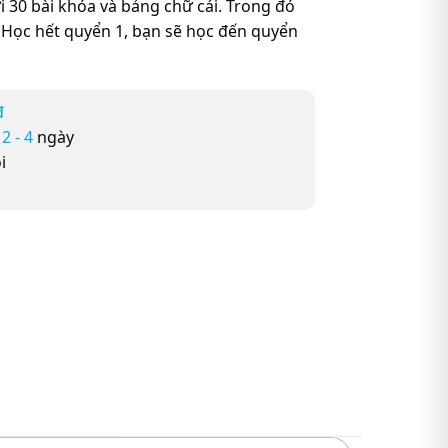
 30 bài khóa và bảng chữ cái. Trong đó
 Học hết quyển 1, bạn sẽ học đến quyển
đ
ừ
2 - 4
ngày
i
ết + Bài tập) số lượng