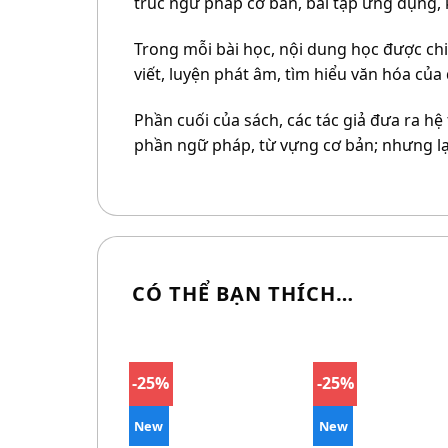
trúc ngữ pháp cơ bản, bài tập ứng dụng, 
Trong mỗi bài học, nội dung học được chi
viết, luyện phát âm, tìm hiểu văn hóa củ
Phần cuối của sách, các tác giả đưa ra h
phần ngữ pháp, từ vựng cơ bản; nhưng lại
CÓ THỂ BẠN THÍCH…
-25%
-25%
New
New