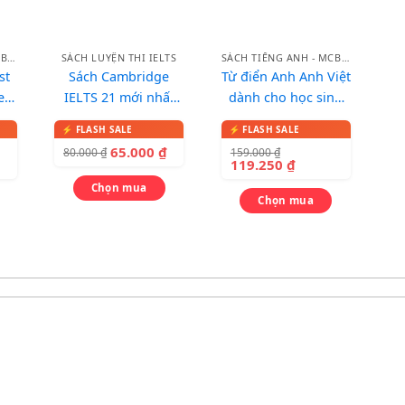
SÁCH TIẾNG ANH - MCBOOKS
SÁCH LUYỆN THI IELTS
SÁCH TIẾNG ANH - MCBOOKS
st
Sách Cambridge
Từ điển Anh Anh Việt
e
IELTS 21 mới nhất
dành cho học sinh
iển
2026
(bìa xanh đỏ)
anh
65.000
₫
159.000
₫
80.000
₫
119.250
₫
Chọn mua
Chọn mua