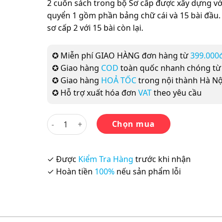
2 cuốn sách trong bộ Sơ cấp được xây dựng với
quyển 1 gồm phần bảng chữ cái và 15 bài đầu.
sơ cấp 2 với 15 bài còn lại.
✪ Miễn phí GIAO HÀNG đơn hàng từ
399.000
✪ Giao hàng
COD
toàn quốc nhanh chóng t
✪ Giao hàng
HOẢ TỐC
trong nội thành Hà Nộ
✪ Hỗ trợ xuất hóa đơn
VAT
theo yêu cầu
Tiếng Hàn Tổng Hợp – Sơ Cấp 2 (Bộ 2 cuốn Lý thuy
Chọn mua
✓ Được
Kiểm Tra Hàng
trước khi nhận
✓ Hoàn tiền
100%
nếu sản phẩm lỗi