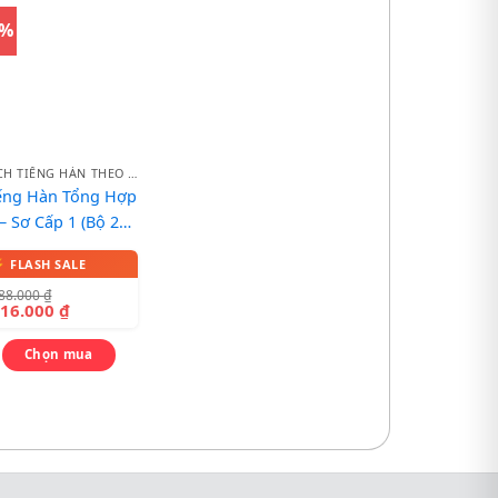
5%
SÁCH TIẾNG HÀN THEO BỘ
ếng Hàn Tổng Hợp
– Sơ Cấp 1 (Bộ 2
ốn Lý thuyết + Bài
tập)
88.000
₫
216.000
₫
Chọn mua