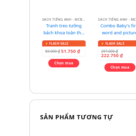
SÁCH TIẾNG ANH - MCBOOKS
Tranh treo tường
Combo Baby’s fir
bách khoa toàn thư
word and pictur
cho bé
dictionary – Từ đ
song ngữ qua tr
51.750
₫
297.000
₫
69.000
₫
cho bé
222.750
₫
Chọn mua
Chọn mua
SẢN PHẨM TƯƠNG TỰ