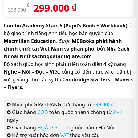
299.000
₫
₫
398.000
Combo Academy Stars 5 (Pupil’s Book + Workbook)
là
bộ giáo trình tiếng Anh tiểu học bản quyền của
Macmillan Education
, được
MCBooks phát hành
chính thức tại Việt Nam
và
phân phối bởi Nhà Sách
Ngoại Ngữ sachngoaingugiare.com
.
Bộ sách giúp học sinh phát triển toàn diện 4 kỹ năng
Nghe – Nói – Đọc – Viết
, củng cố kiến thức và chuẩn bị
vững vàng cho các kỳ thi
Cambridge Starters – Movers
– Flyers
.
✪ Miễn phí GIAO HÀNG đơn hàng từ
399.000đ
✪ Giao hàng
COD
toàn quốc nhanh chóng từ
2 - 4
ngày
✪ Giao hàng
HOẢ TỐC
trong nội thành Hà Nội
✪ Hỗ trợ xuất hóa đơn
VAT
theo yêu cầu