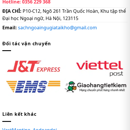
Hotline:
0356 229 368
ĐỊA CHỈ:
P10-C12, Ngõ 261 Trần Quốc Hoàn, Khu tập thể
Đại học Ngoại ngữ, Hà Nội, 123115
Email:
sachngoaingugiataikho@gmail.com
Đối tác vận chuyển
Liên kết khác
VestMantino
,
Aodoandoi