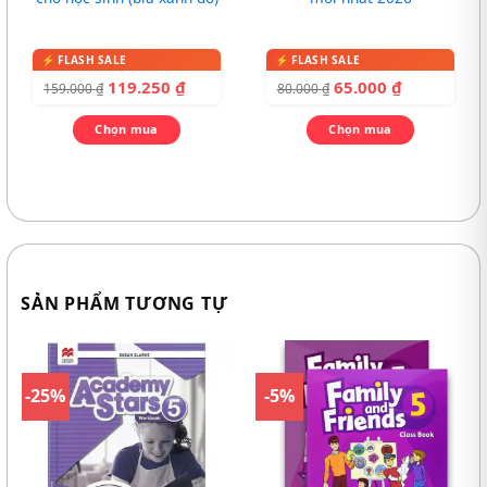
119.250
₫
65.000
₫
159.000
₫
80.000
₫
Chọn mua
Chọn mua
SẢN PHẨM TƯƠNG TỰ
-25%
-5%