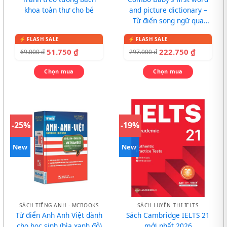
khoa toàn thư cho bé
and picture dictionary –
Từ điển song ngữ qua
tranh cho bé
51.750
₫
222.750
₫
69.000
₫
297.000
₫
Chọn mua
Chọn mua
-25%
-19%
New
New
SÁCH TIẾNG ANH - MCBOOKS
SÁCH LUYỆN THI IELTS
Từ điển Anh Anh Việt dành
Sách Cambridge IELTS 21
cho học sinh (bìa xanh đỏ)
mới nhất 2026