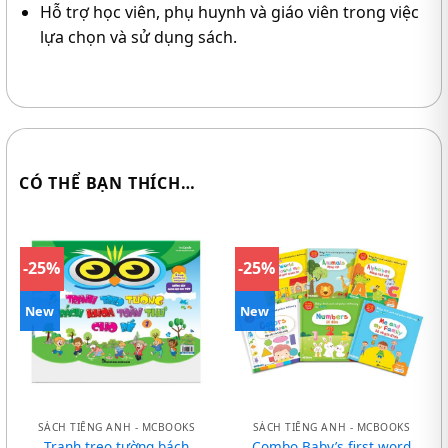
Hỗ trợ học viên, phụ huynh và giáo viên trong việc
lựa chọn và sử dụng sách.
CÓ THỂ BẠN THÍCH…
-25%
-25%
New
New
SÁCH TIẾNG ANH - MCBOOKS
SÁCH TIẾNG ANH - MCBOOKS
Tranh treo tường bách
Combo Baby’s first word