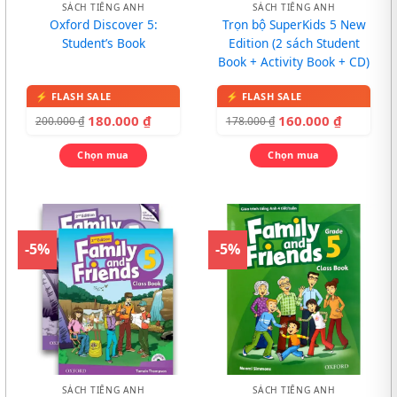
SÁCH TIẾNG ANH
SÁCH TIẾNG ANH
Oxford Discover 5:
Trọn bộ SuperKids 5 New
Student’s Book
Edition (2 sách Student
Book + Activity Book + CD)
180.000
₫
160.000
₫
200.000
₫
178.000
₫
Chọn mua
Chọn mua
-5%
-5%
SÁCH TIẾNG ANH
SÁCH TIẾNG ANH