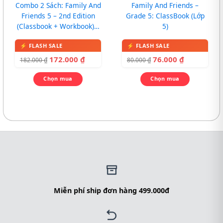
Combo 2 Sách: Family And
Family And Friends –
Friends 5 – 2nd Edition
Grade 5: ClassBook (Lớp
(Classbook + Workbook) –
5)
In màu, kèm CD
172.000
₫
76.000
₫
182.000
₫
80.000
₫
Chọn mua
Chọn mua
Miễn phí ship đơn hàng 499.000đ