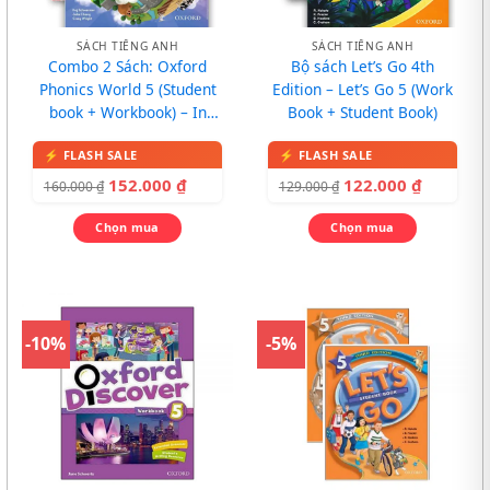
SÁCH TIẾNG ANH
SÁCH TIẾNG ANH
Combo 2 Sách: Oxford
Bộ sách Let’s Go 4th
Phonics World 5 (Student
Edition – Let’s Go 5 (Work
book + Workbook) – In
Book + Student Book)
màu, kèm CD
152.000
₫
122.000
₫
160.000
₫
129.000
₫
Chọn mua
Chọn mua
-10%
-5%