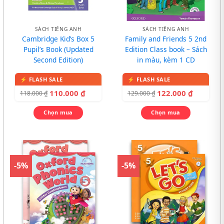
SÁCH TIẾNG ANH
SÁCH TIẾNG ANH
Cambridge Kid’s Box 5
Family and Friends 5 2nd
Pupil’s Book (Updated
Edition Class book – Sách
Second Edition)
in màu, kèm 1 CD
110.000
₫
122.000
₫
118.000
₫
129.000
₫
Chọn mua
Chọn mua
-5%
-5%