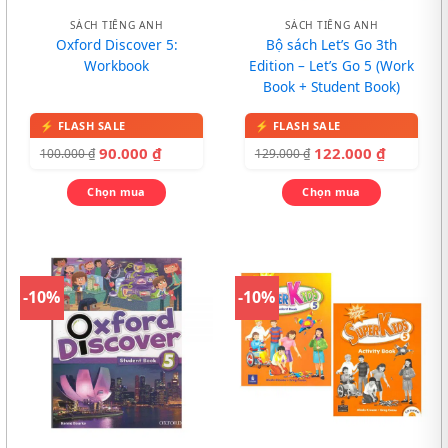
SÁCH TIẾNG ANH
SÁCH TIẾNG ANH
Oxford Discover 5:
Bộ sách Let’s Go 3th
Workbook
Edition – Let’s Go 5 (Work
Book + Student Book)
90.000
₫
122.000
₫
100.000
₫
129.000
₫
Chọn mua
Chọn mua
-10%
-10%