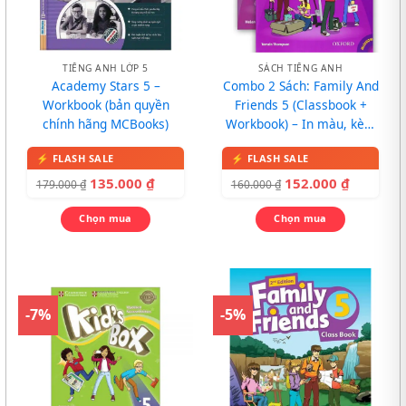
TIẾNG ANH LỚP 5
SÁCH TIẾNG ANH
Academy Stars 5 –
Combo 2 Sách: Family And
Workbook (bản quyền
Friends 5 (Classbook +
chính hãng MCBooks)
Workbook) – In màu, kèm
CD
135.000
₫
152.000
₫
179.000
₫
160.000
₫
Chọn mua
Chọn mua
-7%
-5%