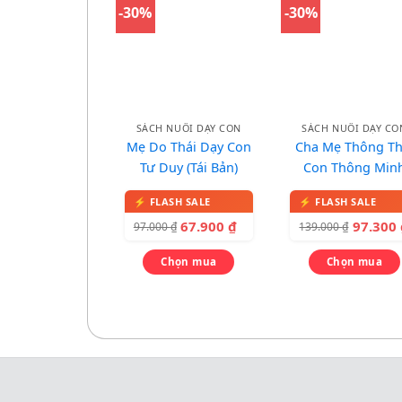
-30%
-30%
SÁCH NUÔI DẠY CON
SÁCH NUÔI DẠY CO
Mẹ Do Thái Dạy Con
Cha Mẹ Thông Th
Tư Duy (Tái Bản)
Con Thông Min
67.900
₫
97.300
97.000
₫
139.000
₫
Chọn mua
Chọn mua