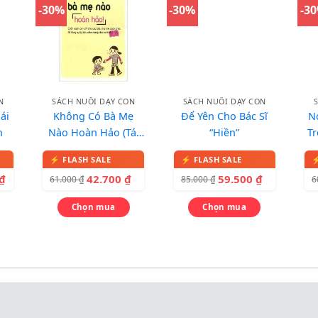
-30%
-30%
-3
N
SÁCH NUÔI DẠY CON
SÁCH NUÔI DẠY CON
ái
Không Có Bà Mẹ
Để Yên Cho Bác Sĩ
N
h
Nào Hoàn Hảo (Tái
“Hiền”
T
Bản)
N
₫
42.700
₫
59.500
₫
61.000
₫
85.000
₫
6
Chọn mua
Chọn mua