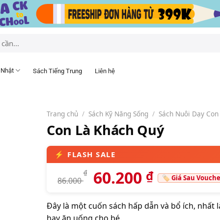
 Nhật
Sách Tiếng Trung
Liên hệ
Trang chủ
/
Sách Kỹ Năng Sống
/
Sách Nuôi Dạy Con
Con Là Khách Quý
60.200
₫
₫
86.000
Đây là một cuốn sách hấp dẫn và bổ ích, nhất 
hay ăn uống cho bé.