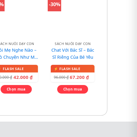
0%
-30%
SÁCH NUÔI DẠY CON
SÁCH NUÔI DẠY CON
ói Mẹ Nghe Nào –
Chat Với Bác Sĩ – Bác
rò Chuyện Như Mẹ
Sĩ Riêng Của Bé Yêu
hật Giúp Con Phát
Triển Tư Duy
42.000
₫
67.200
₫
0.000
₫
96.000
₫
Chọn mua
Chọn mua