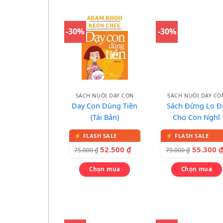
-30%
-30%
SÁCH NUÔI DẠY CON
SÁCH NUÔI DẠY CO
Dạy Con Dùng Tiền
Sách Đừng Lo Đ
(Tái Bản)
Cho Con Nghĩ
52.500
₫
55.300
75.000
₫
79.000
₫
Chọn mua
Chọn mua