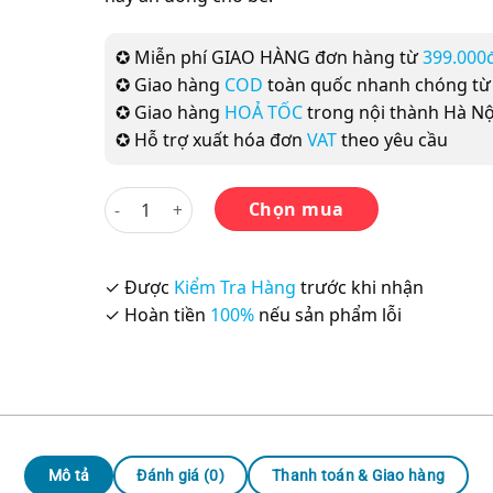
✪ Miễn phí GIAO HÀNG đơn hàng từ
399.000
✪ Giao hàng
COD
toàn quốc nhanh chóng t
✪ Giao hàng
HOẢ TỐC
trong nội thành Hà Nộ
✪ Hỗ trợ xuất hóa đơn
VAT
theo yêu cầu
Con Là Khách Quý số lượng
Chọn mua
✓ Được
Kiểm Tra Hàng
trước khi nhận
✓ Hoàn tiền
100%
nếu sản phẩm lỗi
Mô tả
Đánh giá (0)
Thanh toán & Giao hàng