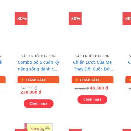
-30%
-30%
-3
N
SÁCH NUÔI DẠY CON
SÁCH NUÔI DẠY CON
ể
Combo bộ 5 cuốn Kỹ
Chiến Lược Của Mẹ
C
năng sống dành cho
Thay Đổi Cuộc Đời
trẻ
Con
₫
48.300
₫
340.000
₫
69.000
₫
5
238.000
₫
Chọn mua
Chọn mua