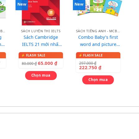
New
New
SÁCH TIẾNG ANH - MCBOOKS
SÁCH LUYỆN THI IELTS
SÁCH TIẾNG ANH - MCBOOKS
g
Sách Cambridge
Combo Baby’s first
hư
IELTS 21 mới nhất
word and picture
2026
dictionary – Từ điển
song ngữ qua tranh
₫
65.000
₫
297.000
₫
80.000
₫
cho bé
222.750
₫
Chọn mua
Chọn mua