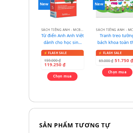
New
New
SÁCH TIẾNG ANH - MCBOOKS
Từ điển Anh Anh Việt
Tranh treo tườn
dành cho học sinh
bách khoa toàn t
(bìa xanh đỏ)
cho bé
51.750
159.000
₫
69.000
₫
119.250
₫
Chọn mua
Chọn mua
SẢN PHẨM TƯƠNG TỰ