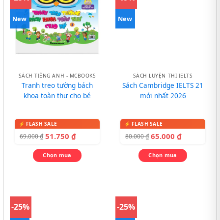
New
New
SÁCH TIẾNG ANH - MCBOOKS
SÁCH LUYỆN THI IELTS
Tranh treo tường bách
Sách Cambridge IELTS 21
khoa toàn thư cho bé
mới nhất 2026
51.750
₫
65.000
₫
69.000
₫
80.000
₫
Chọn mua
Chọn mua
-25%
-25%