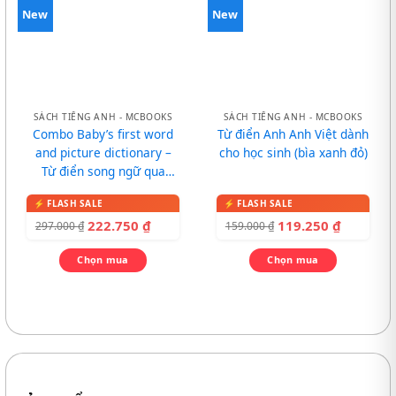
New
New
SÁCH TIẾNG ANH - MCBOOKS
SÁCH TIẾNG ANH - MCBOOKS
Combo Baby’s first word
Từ điển Anh Anh Việt dành
and picture dictionary –
cho học sinh (bìa xanh đỏ)
Từ điển song ngữ qua
tranh cho bé
222.750
₫
119.250
₫
297.000
₫
159.000
₫
Chọn mua
Chọn mua