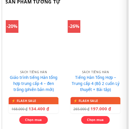
SẢN PHẨM TƯƠNG TỰ
-20%
-26%
SÁCH TIẾNG HÀN
SÁCH TIẾNG HÀN
Giáo trình tiếng Hàn tổng
Tiếng Hàn Tổng Hợp –
hợp trung cấp 4 – đen
Trung cấp 4 (Bộ 2 cuốn Lý
trắng (phiên bản mới)
thuyết + Bài tập)
134.400
₫
197.000
₫
168.000
₫
265.000
₫
Chọn mua
Chọn mua