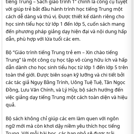
tiếng Trung – Sách giáo trình 1” chính là công cụ tuyệt
vời giúp trẻ bắt đầu hành trình học tiếng Trung một
cách dễ dàng và thú vị. Được thiết kế dành riêng cho
học sinh tiểu học từ lớp 1 đến lớp 5, cuốn sách mang
đến phương pháp giảng dạy hiện đại và nội dung hấp
dẫn, phù hợp với lứa tuổi các em.
Bộ “Giáo trình tiếng Trung trẻ em – Xin chào tiếng
Trung” là một công cụ học tập vô cùng hữu ích và hấp
dẫn dành cho học sinh tiểu học từ lớp 1 đến lớp 5 trên
toàn thế giới. Được biên soạn kỹ lưỡng và chi tiết bởi
các tác giả Ngụy Bằng Trình, Uông Tuệ Tuệ, Tân Ngọc
Đồng, Lưu Văn Chính, và Lý Hủy, bộ sách hướng đến
việc giảng dạy tiếng Trung một cách toàn diện và hiệu
quả.
Bộ sách không chỉ giúp các em làm quen với ngôn
ngữ mới mà còn khơi dậy niềm yêu thích học tiếng
Trung. Với mỗi bài học, các bạn nhỏ sẽ được trải