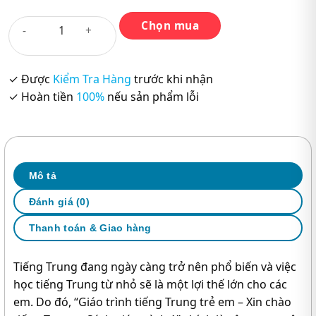
Chọn mua
Giáo
Trình
Tiếng
Trung
✓ Được
Kiểm Tra Hàng
trước khi nhận
Trẻ
✓ Hoàn tiền
100%
nếu sản phẩm lỗi
Em
–
Xin
Chào
Tiếng
Mô tả
Trung
Đánh giá (0)
–
Giáo
Thanh toán & Giao hàng
Trình
1
Tiếng Trung đang ngày càng trở nên phổ biến và việc
số
học tiếng Trung từ nhỏ sẽ là một lợi thế lớn cho các
lượng
em. Do đó, “Giáo trình tiếng Trung trẻ em – Xin chào