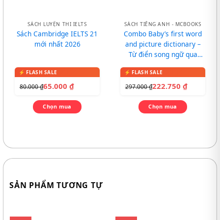
SÁCH LUYỆN THI IELTS
SÁCH TIẾNG ANH - MCBOOKS
Sách Cambridge IELTS 21
Combo Baby’s first word
mới nhất 2026
and picture dictionary –
Từ điển song ngữ qua
tranh cho bé
65.000
₫
222.750
₫
80.000
₫
297.000
₫
Chọn mua
Chọn mua
SẢN PHẨM TƯƠNG TỰ