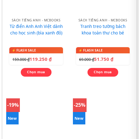
SÁCH TIẾNG ANH - MCBOOKS
SÁCH TIẾNG ANH - MCBOOKS
Từ điển Anh Anh Việt dành
Tranh treo tường bách
cho học sinh (bìa xanh đỏ)
khoa toàn thư cho bé
119.250
₫
51.750
₫
159.000
₫
69.000
₫
Chọn mua
Chọn mua
-19%
-25%
New
New