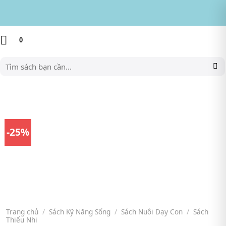
Skip
to
content
0
Tìm
kiếm:
-25%
Trang chủ
/
Sách Kỹ Năng Sống
/
Sách Nuôi Dạy Con
/
Sách
Thiếu Nhi