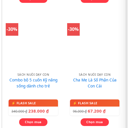
-30%
-30%
SÁCH NUÔI DẠY CON
SÁCH NUÔI DẠY CON
Combo bộ 5 cuốn Kỹ năng
Cha Mẹ Là Số Phận Của
sống dành cho trẻ
Con Cái
238.000
₫
67.200
₫
340.000
₫
96.000
₫
Chọn mua
Chọn mua