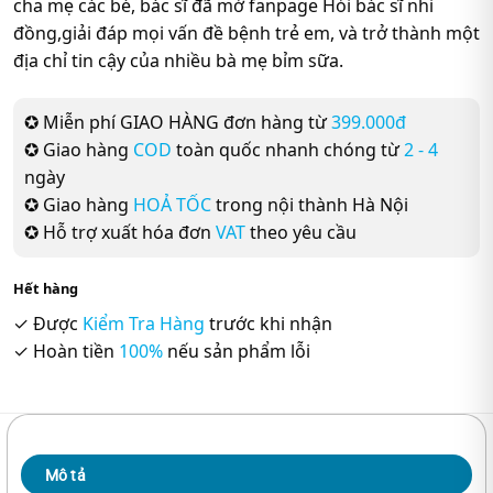
cha mẹ các bé, bác sĩ đã mở fanpage Hỏi bác sĩ nhi
đồng,giải đáp mọi vấn đề bệnh trẻ em, và trở thành một
địa chỉ tin cậy của nhiều bà mẹ bỉm sữa.
✪ Miễn phí GIAO HÀNG đơn hàng từ
399.000đ
✪ Giao hàng
COD
toàn quốc nhanh chóng từ
2 - 4
ngày
✪ Giao hàng
HOẢ TỐC
trong nội thành Hà Nội
✪ Hỗ trợ xuất hóa đơn
VAT
theo yêu cầu
Hết hàng
✓ Được
Kiểm Tra Hàng
trước khi nhận
✓ Hoàn tiền
100%
nếu sản phẩm lỗi
Mô tả