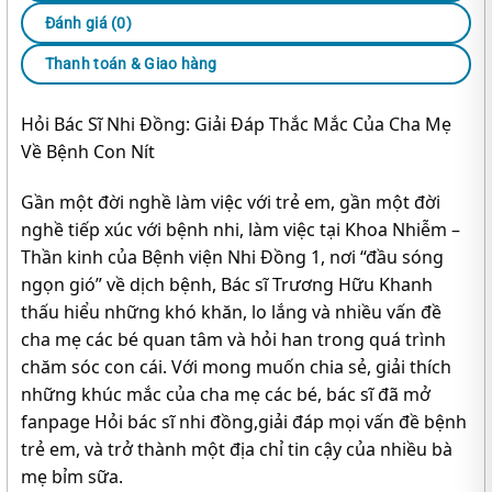
Đánh giá (0)
Thanh toán & Giao hàng
Hỏi Bác Sĩ Nhi Đồng: Giải Đáp Thắc Mắc Của Cha Mẹ
Về Bệnh Con Nít
Gần một đời nghề làm việc với trẻ em, gần một đời
nghề tiếp xúc với bệnh nhi, làm việc tại Khoa Nhiễm –
Thần kinh của Bệnh viện Nhi Đồng 1, nơi “đầu sóng
ngọn gió” về dịch bệnh, Bác sĩ Trương Hữu Khanh
thấu hiểu những khó khăn, lo lắng và nhiều vấn đề
cha mẹ các bé quan tâm và hỏi han trong quá trình
chăm sóc con cái. Với mong muốn chia sẻ, giải thích
những khúc mắc của cha mẹ các bé, bác sĩ đã mở
fanpage Hỏi bác sĩ nhi đồng,giải đáp mọi vấn đề bệnh
trẻ em, và trở thành một địa chỉ tin cậy của nhiều bà
mẹ bỉm sữa.