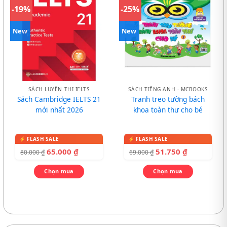
-19%
-25%
New
New
SÁCH LUYỆN THI IELTS
SÁCH TIẾNG ANH - MCBOOKS
Sách Cambridge IELTS 21
Tranh treo tường bách
mới nhất 2026
khoa toàn thư cho bé
65.000
₫
51.750
₫
80.000
₫
69.000
₫
Chọn mua
Chọn mua