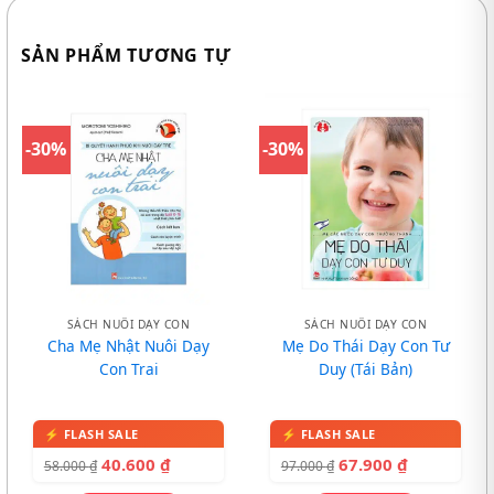
SẢN PHẨM TƯƠNG TỰ
-30%
-30%
SÁCH NUÔI DẠY CON
SÁCH NUÔI DẠY CON
Cha Mẹ Nhật Nuôi Dạy
Mẹ Do Thái Dạy Con Tư
Con Trai
Duy (Tái Bản)
40.600
₫
67.900
₫
58.000
₫
97.000
₫