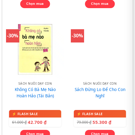
Chọn mua
Chọn mua
-30%
-30%
SÁCH NUÔI DẠY CON
SÁCH NUÔI DẠY CON
Không Có Bà Mẹ Nào
Sách Đừng Lo Để Cho Con
Hoàn Hảo (Tái Bản)
Nghĩ
42.700
₫
55.300
₫
61.000
₫
79.000
₫
Chọn mua
Chọn mua