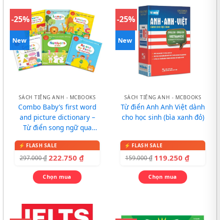
-25%
-25%
New
New
SÁCH TIẾNG ANH - MCBOOKS
SÁCH TIẾNG ANH - MCBOOKS
Combo Baby’s first word
Từ điển Anh Anh Việt dành
and picture dictionary –
cho học sinh (bìa xanh đỏ)
Từ điển song ngữ qua
tranh cho bé
222.750
₫
119.250
₫
297.000
₫
159.000
₫
Chọn mua
Chọn mua