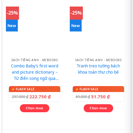
-25%
-25%
New
New
SÁCH TIẾNG ANH - MCBOOKS
SÁCH TIẾNG ANH - MCBOOKS
Combo Baby’s first word
Tranh treo tường bách
and picture dictionary –
khoa toàn thư cho bé
Từ điển song ngữ qua
tranh cho bé
222.750
₫
51.750
₫
297.000
₫
69.000
₫
Chọn mua
Chọn mua