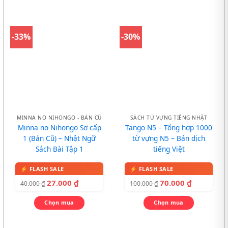
-33%
-30%
MINNA NO NIHONGO - BẢN CŨ
SÁCH TỪ VỰNG TIẾNG NHẬT
Minna no Nihongo Sơ cấp
Tango N5 – Tổng hợp 1000
1 (Bản Cũ) – Nhật Ngữ
từ vựng N5 – Bản dịch
Sách Bài Tập 1
tiếng Việt
27.000
₫
70.000
₫
40.000
₫
100.000
₫
Chọn mua
Chọn mua