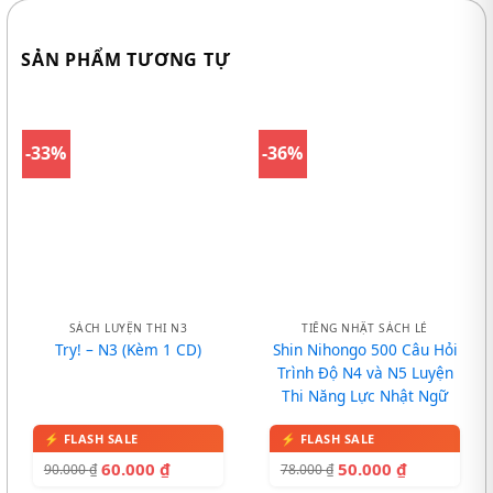
SẢN PHẨM TƯƠNG TỰ
-33%
-36%
SÁCH LUYỆN THI N3
TIẾNG NHẬT SÁCH LẺ
Try! – N3 (Kèm 1 CD)
Shin Nihongo 500 Câu Hỏi
Trình Độ N4 và N5 Luyện
Thi Năng Lực Nhật Ngữ
60.000
₫
50.000
₫
90.000
₫
78.000
₫