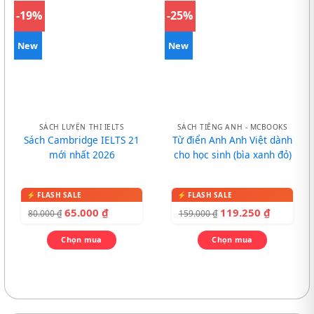
-19%
-25%
New
New
SÁCH LUYỆN THI IELTS
SÁCH TIẾNG ANH - MCBOOKS
Sách Cambridge IELTS 21
Từ điển Anh Anh Việt dành
mới nhất 2026
cho học sinh (bìa xanh đỏ)
65.000
₫
119.250
₫
80.000
₫
159.000
₫
Chọn mua
Chọn mua