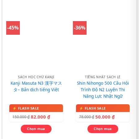
-45%
-36%
SÁCH HỌC CHỮ KANJI
TIẾNG NHẬT SÁCH LẺ
Kanji Masuta N3 漢字マス
Shin Nihongo 500 Câu Hỏi
タ– Bản dịch tiếng Việt
Trình Độ N2 Luyện Thi
Năng Lực Nhật Ngữ
82.000
₫
50.000
₫
150.000
₫
78.000
₫
Chọn mua
Chọn mua