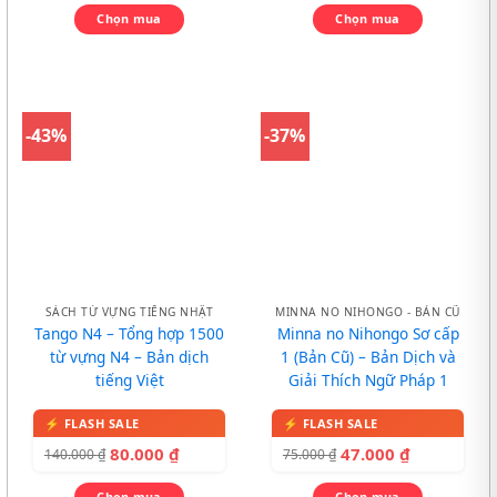
Chọn mua
Chọn mua
-43%
-37%
SÁCH TỪ VỰNG TIẾNG NHẬT
MINNA NO NIHONGO - BẢN CŨ
Tango N4 – Tổng hợp 1500
Minna no Nihongo Sơ cấp
từ vựng N4 – Bản dịch
1 (Bản Cũ) – Bản Dịch và
tiếng Việt
Giải Thích Ngữ Pháp 1
80.000
₫
47.000
₫
140.000
₫
75.000
₫
Chọn mua
Chọn mua