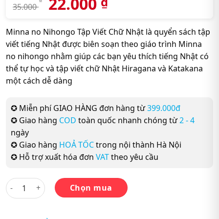
22.000
₫
35.000
Minna no Nihongo Tập Viết Chữ Nhật là quyển sách tập
viết tiếng Nhật được biên soạn theo giáo trình Minna
no nihongo nhằm giúp các bạn yêu thích tiếng Nhật có
thể tự học và tập viết chữ Nhật Hiragana và Katakana
một cách dễ dàng
✪ Miễn phí GIAO HÀNG đơn hàng từ
399.000đ
✪ Giao hàng
COD
toàn quốc nhanh chóng từ
2 - 4
ngày
✪ Giao hàng
HOẢ TỐC
trong nội thành Hà Nội
✪ Hỗ trợ xuất hóa đơn
VAT
theo yêu cầu
Minna no Nihongo Sơ cấp 1 (Bản Cũ) - Tập Viết Tiếng Nhật số
Chọn mua