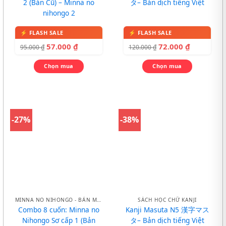
2 (Bản Cũ) – Minna no
タ– Bản dịch tiếng Việt
nihongo 2
57.000
₫
72.000
₫
95.000
₫
120.000
₫
Chọn mua
Chọn mua
-27%
-38%
MINNA NO NIHONGO - BẢN MỚI
SÁCH HỌC CHỮ KANJI
Combo 8 cuốn: Minna no
Kanji Masuta N5 漢字マス
Nihongo Sơ cấp 1 (Bản
タ– Bản dịch tiếng Việt