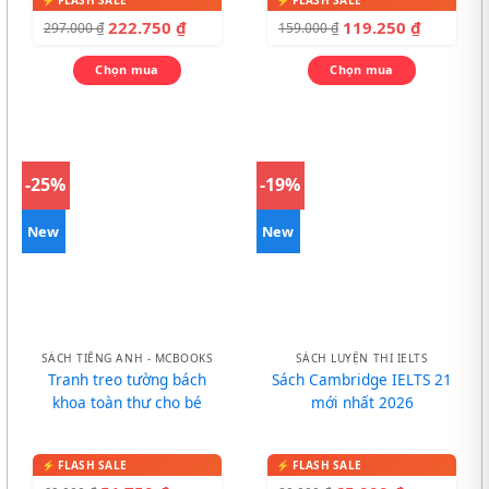
222.750
₫
119.250
₫
297.000
₫
159.000
₫
Chọn mua
Chọn mua
-25%
-19%
New
New
SÁCH TIẾNG ANH - MCBOOKS
SÁCH LUYỆN THI IELTS
Tranh treo tường bách
Sách Cambridge IELTS 21
khoa toàn thư cho bé
mới nhất 2026