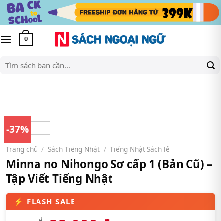
Skip
to
content
0
Tìm
kiếm:
-37%
Trang chủ
/
Sách Tiếng Nhật
/
Tiếng Nhật Sách lẻ
Minna no Nihongo Sơ cấp 1 (Bản Cũ) –
Tập Viết Tiếng Nhật
₫