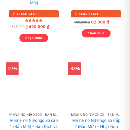
Mới)
62.000
₫
100.000
₫
420.000
₫
Được xếp
575.000
₫
hạng
5.00
5 sao
Chọn mua
Chọn mua
-27%
-33%
MINNA NO NIHONGO - BẢN MỚI
MINNA NO NIHONGO - BẢN MỚI
Minna no Nihongo Sơ cấp
Minna no Nihongo Sơ Cấp
1 (Bản Mới) – Bản Dịch và
2 (Bản Mới) – Nhật Ngữ