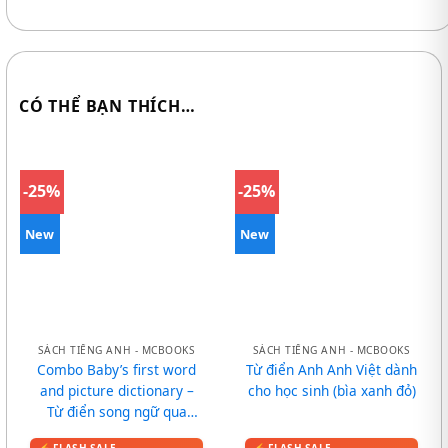
CÓ THỂ BẠN THÍCH…
-25%
-25%
New
New
SÁCH TIẾNG ANH - MCBOOKS
SÁCH TIẾNG ANH - MCBOOKS
Combo Baby’s first word
Từ điển Anh Anh Việt dành
and picture dictionary –
cho học sinh (bìa xanh đỏ)
Từ điển song ngữ qua
tranh cho bé