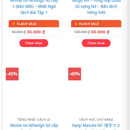
Minna no Nihongo Sơ cấp
Tango N3 – Tổng hợp 2000
1 (Bản Mới) – Nhật Ngữ
từ vựng N3 – Bản dịch
Sách Bài Tập 1
tiếng Việt
30.000
₫
80.000
₫
45.000
₫
140.000
₫
Chọn mua
Chọn mua
-40%
-40%
TIẾNG NHẬT SÁCH LẺ
SÁCH HỌC CHỮ KANJI
Minna no Nihongo Sơ cấp
Kanji Masuta N1 漢字マス