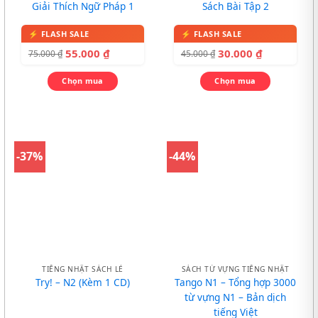
Giải Thích Ngữ Pháp 1
Sách Bài Tập 2
55.000
₫
30.000
₫
75.000
₫
45.000
₫
Chọn mua
Chọn mua
-37%
-44%
TIẾNG NHẬT SÁCH LẺ
SÁCH TỪ VỰNG TIẾNG NHẬT
Try! – N2 (Kèm 1 CD)
Tango N1 – Tổng hợp 3000
từ vựng N1 – Bản dịch
tiếng Việt