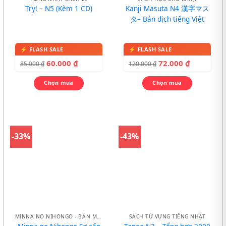
Try! – N5 (Kèm 1 CD)
Kanji Masuta N4 漢字マス
タ– Bản dịch tiếng Việt
60.000
₫
72.000
₫
85.000
₫
120.000
₫
Chọn mua
Chọn mua
-33%
-43%
MINNA NO NIHONGO - BẢN MỚI
SÁCH TỪ VỰNG TIẾNG NHẬT