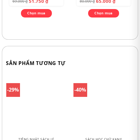
51.750
₫
65.000
₫
69.000
₫
80.000
₫
Chọn mua
Chọn mua
SẢN PHẨM TƯƠNG TỰ
-29%
-40%
TIẾNG NHẬT SÁCH LẺ
SÁCH HỌC CHỮ KANJI