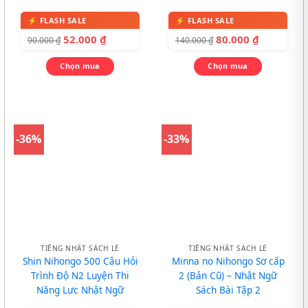
52.000
₫
80.000
₫
90.000
₫
140.000
₫
Chọn mua
Chọn mua
-36%
-33%
TIẾNG NHẬT SÁCH LẺ
TIẾNG NHẬT SÁCH LẺ
Shin Nihongo 500 Câu Hỏi
Minna no Nihongo Sơ cấp
Trình Độ N2 Luyện Thi
2 (Bản Cũ) – Nhật Ngữ
Năng Lực Nhật Ngữ
Sách Bài Tập 2