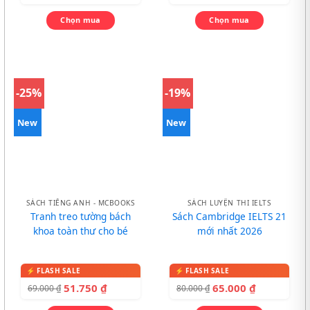
Chọn mua
Chọn mua
-25%
-19%
New
New
SÁCH TIẾNG ANH - MCBOOKS
SÁCH LUYỆN THI IELTS
Tranh treo tường bách
Sách Cambridge IELTS 21
khoa toàn thư cho bé
mới nhất 2026
51.750
₫
65.000
₫
69.000
₫
80.000
₫