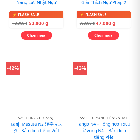
Năng Lực Nhật Ngữ
Giải Thích Ngữ Pháp 2
50.000
₫
47.000
₫
78.000
₫
75.000
₫
Chọn mua
Chọn mua
-42%
-43%
SÁCH HỌC CHỮ KANJI
SÁCH TỪ VỰNG TIẾNG NHẬT
Kanji Masuta N2 漢字マス
Tango N4 – Tổng hợp 1500
タ– Bản dịch tiếng Việt
từ vựng N4 – Bản dịch
tiếng Việt