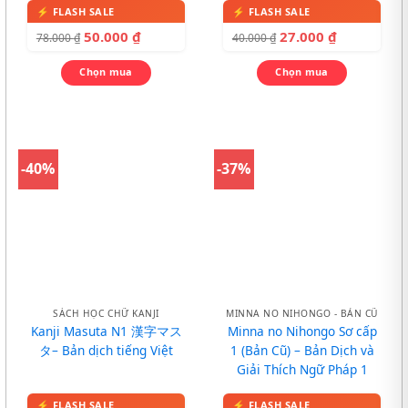
50.000
₫
27.000
₫
78.000
₫
40.000
₫
Chọn mua
Chọn mua
-40%
-37%
SÁCH HỌC CHỮ KANJI
MINNA NO NIHONGO - BẢN CŨ
Kanji Masuta N1 漢字マス
Minna no Nihongo Sơ cấp
タ– Bản dịch tiếng Việt
1 (Bản Cũ) – Bản Dịch và
Giải Thích Ngữ Pháp 1