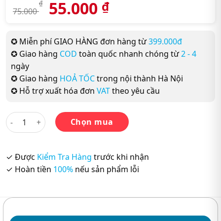
55.000
₫
₫
75.000
✪ Miễn phí GIAO HÀNG đơn hàng từ
399.000đ
✪ Giao hàng
COD
toàn quốc nhanh chóng từ
2 - 4
ngày
✪ Giao hàng
HOẢ TỐC
trong nội thành Hà Nội
✪ Hỗ trợ xuất hóa đơn
VAT
theo yêu cầu
Minna no Nihongo Sơ cấp 1 (Bản Mới) - 25 Bài Đọc 1 số lượng
Chọn mua
✓ Được
Kiểm Tra Hàng
trước khi nhận
✓ Hoàn tiền
100%
nếu sản phẩm lỗi