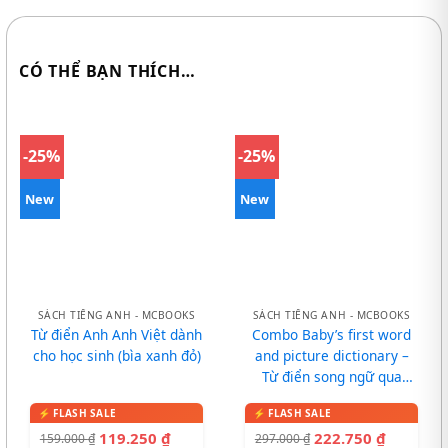
CÓ THỂ BẠN THÍCH…
-25%
-25%
New
New
SÁCH TIẾNG ANH - MCBOOKS
SÁCH TIẾNG ANH - MCBOOKS
Từ điển Anh Anh Việt dành
Combo Baby’s first word
cho học sinh (bìa xanh đỏ)
and picture dictionary –
Từ điển song ngữ qua
tranh cho bé
119.250
₫
222.750
₫
159.000
₫
297.000
₫