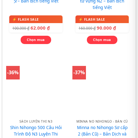
タ– Bản dịch tiếng Việt
từ vựng N2 – Bản dịch
tiếng Việt
62.000
₫
90.000
₫
100.000
₫
160.000
₫
Chọn mua
Chọn mua
-36%
-37%
SÁCH LUYỆN THI N3
MINNA NO NIHONGO - BẢN CŨ
Shin Nihongo 500 Câu Hỏi
Minna no Nihongo Sơ cấp
Trình Độ N3 Luyện Thi
2 (Bản Cũ) – Bản Dịch và