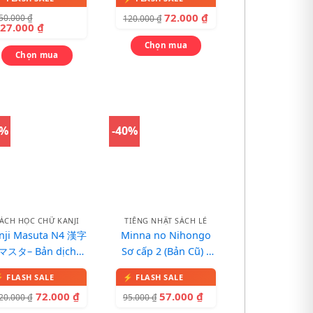
72.000
₫
50.000
₫
120.000
₫
127.000
₫
Chọn mua
Chọn mua
0%
-40%
ÁCH HỌC CHỮ KANJI
TIẾNG NHẬT SÁCH LẺ
nji Masuta N4 漢字
Minna no Nihongo
マスタ– Bản dịch
Sơ cấp 2 (Bản Cũ) –
tiếng Việt
Minna no nihongo 2
72.000
₫
57.000
₫
20.000
₫
95.000
₫