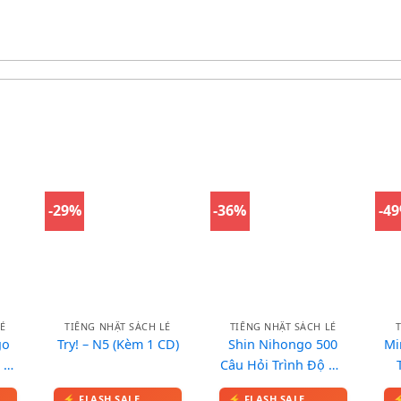
-29%
-36%
-4
Ẻ
TIẾNG NHẬT SÁCH LẺ
TIẾNG NHẬT SÁCH LẺ
go
Try! – N5 (Kèm 1 CD)
Shin Nihongo 500
Mi
 –
Câu Hỏi Trình Độ N4
2
và N5 Luyện Thi