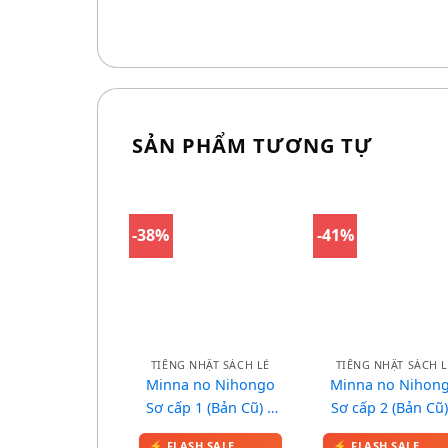
SẢN PHẨM TƯƠNG TỰ
-38%
-41%
TIẾNG NHẬT SÁCH LẺ
TIẾNG NHẬT SÁCH L
Minna no Nihongo
Minna no Nihon
Sơ cấp 1 (Bản Cũ) –
Sơ cấp 2 (Bản Cũ)
Kanji Look and
Luyện mẫu câu 