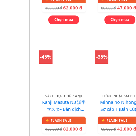
Learn
62.000
₫
47.000
100.000
₫
80.000
₫
Chọn mua
Chọn mua
-45%
-35%
SÁCH HỌC CHỮ KANJI
TIẾNG NHẬT SÁCH L
Kanji Masuta N3 漢字
Minna no Nihon
マスタ– Bản dịch
Sơ cấp 1 (Bản Cũ)
tiếng Việt
25 Bài Đọc 1
82.000
₫
42.000
150.000
₫
65.000
₫