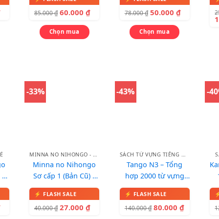
Năng Lực Nhật Ngữ
₫
60.000
₫
50.000
₫
2
85.000
₫
78.000
₫
Chọn mua
Chọn mua
-33%
-43%
-4
Ẻ
MINNA NO NIHONGO - BẢN CŨ
SÁCH TỪ VỰNG TIẾNG NHẬT
S
go
Minna no Nihongo
Tango N3 – Tổng
Ka
 –
Sơ cấp 1 (Bản Cũ) –
hợp 2000 từ vựng
Nhật Ngữ Sách Bài
N3 – Bản dịch tiếng
Tập 1
Việt
₫
27.000
₫
80.000
₫
40.000
₫
140.000
₫
1