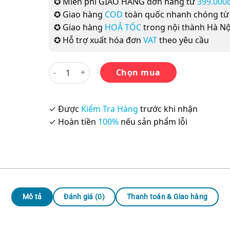
✪ Miễn phí GIAO HÀNG đơn hàng từ
399.000
✪ Giao hàng
COD
toàn quốc nhanh chóng t
✪ Giao hàng
HOẢ TỐC
trong nội thành Hà Nộ
✪ Hỗ trợ xuất hóa đơn
VAT
theo yêu cầu
Minna no Nihongo Sơ cấp 2 (Bản Cũ) - 25 Bài Ngh
Chọn mua
✓ Được
Kiểm Tra Hàng
trước khi nhận
✓ Hoàn tiền
100%
nếu sản phẩm lỗi
Mô tả
Đánh giá (0)
Thanh toán & Giao hàng