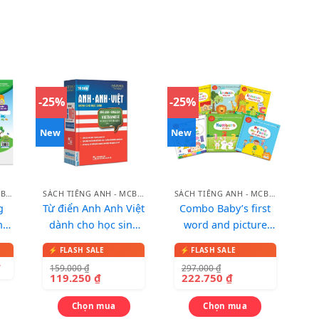
-25%
-25%
New
New
SÁCH TIẾNG ANH - MCBOOKS
SÁCH TIẾNG ANH - MCBOOKS
SÁCH TIẾNG ANH - MCBOOKS
g
Từ điển Anh Anh Việt
Combo Baby’s first
hư
dành cho học sinh
word and picture
(bìa xanh đỏ)
dictionary – Từ điển
song ngữ qua tranh
₫
159.000
₫
297.000
₫
cho bé
119.250
₫
222.750
₫
Chọn mua
Chọn mua