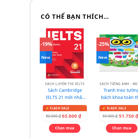
CÓ THỂ BẠN THÍCH…
-19%
-25%
New
New
SÁCH LUYỆN THI IELTS
Sách Cambridge
Tranh treo tườn
IELTS 21 mới nhất
bách khoa toàn t
2026
cho bé
65.000
₫
51.750
80.000
₫
69.000
₫
Chọn mua
Chọn mua