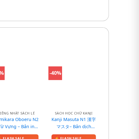
9%
-40%
TIẾNG NHẬT SÁCH LẺ
SÁCH HỌC CHỮ KANJI
mikara Oboeru N2
Kanji Masuta N1 漢字
Từ Vựng – Bản in
マスタ– Bản dịch
màu
tiếng Việt