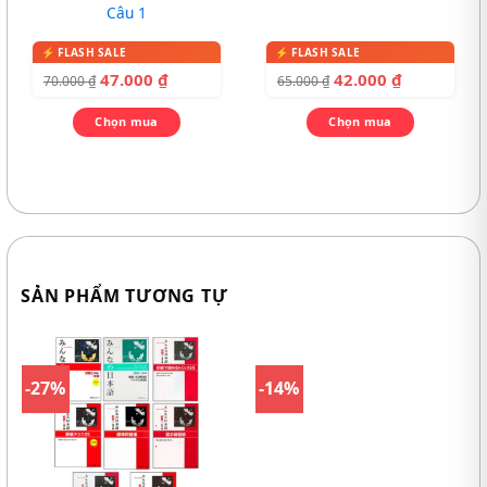
Câu 1
47.000
₫
42.000
₫
70.000
₫
65.000
₫
Chọn mua
Chọn mua
SẢN PHẨM TƯƠNG TỰ
-27%
-14%