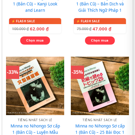
1 (Bản Cũ) – Kanji Look
1 (Bản Cũ) – Bản Dịch và
and Learn
Giải Thích Ngữ Pháp 1
62.000
₫
47.000
₫
100.000
₫
75.000
₫
Chọn mua
Chọn mua
-33%
-35%
TIẾNG NHẬT SÁCH LẺ
TIẾNG NHẬT SÁCH LẺ
Minna no Nihongo Sơ cấp
Minna no Nihongo Sơ cấp
1 (Bản Cũ) – Luyện Mẫu
1 (Bản Cũ) – 25 Bài Đọc 1