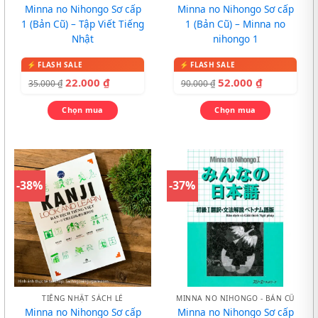
Minna no Nihongo Sơ cấp
Minna no Nihongo Sơ cấp
1 (Bản Cũ) – Tập Viết Tiếng
1 (Bản Cũ) – Minna no
Nhật
nihongo 1
22.000
₫
52.000
₫
35.000
₫
90.000
₫
Chọn mua
Chọn mua
-38%
-37%
TIẾNG NHẬT SÁCH LẺ
MINNA NO NIHONGO - BẢN CŨ
Minna no Nihongo Sơ cấp
Minna no Nihongo Sơ cấp