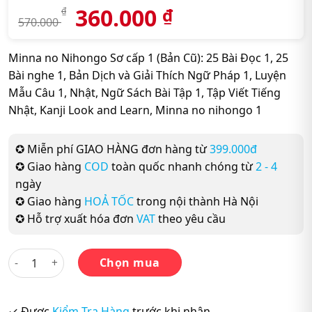
360.000
₫
₫
570.000
Minna no Nihongo Sơ cấp 1 (Bản Cũ): 25 Bài Đọc 1, 25
Bài nghe 1, Bản Dịch và Giải Thích Ngữ Pháp 1, Luyện
Mẫu Câu 1, Nhật, Ngữ Sách Bài Tập 1, Tập Viết Tiếng
Nhật, Kanji Look and Learn, Minna no nihongo 1
✪ Miễn phí GIAO HÀNG đơn hàng từ
399.000đ
✪ Giao hàng
COD
toàn quốc nhanh chóng từ
2 - 4
ngày
✪ Giao hàng
HOẢ TỐC
trong nội thành Hà Nội
✪ Hỗ trợ xuất hóa đơn
VAT
theo yêu cầu
Combo 9 cuốn: Minna no Nihongo Sơ cấp 1 (Bản Cũ) số lượng
Chọn mua
✓ Được
Kiểm Tra Hàng
trước khi nhận