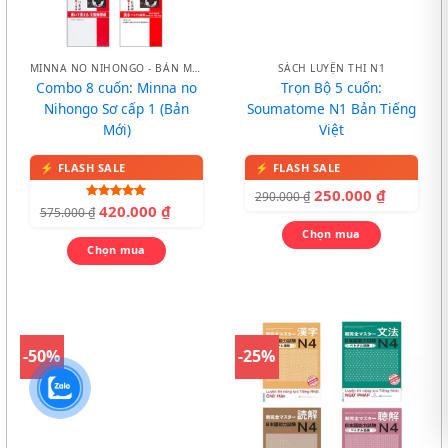
MINNA NO NIHONGO - BẢN MỚI
SÁCH LUYỆN THI N1
Combo 8 cuốn: Minna no
Trọn Bộ 5 cuốn:
Nihongo Sơ cấp 1 (Bản
Soumatome N1 Bản Tiếng
Mới)
Việt
250.000
₫
290.000
₫
420.000
₫
Được xếp
575.000
₫
hạng
5.00
5 sao
Chọn mua
Chọn mua
-50%
-25%