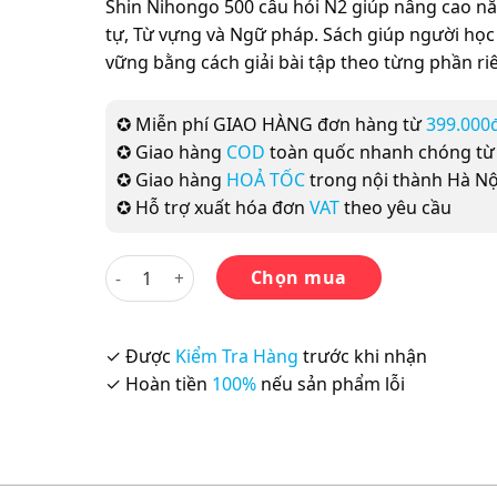
Shin Nihongo 500 câu hỏi N2 giúp nâng cao nă
tự, Từ vựng và Ngữ pháp. Sách giúp người họ
vững bằng cách giải bài tập theo từng phần riê
✪ Miễn phí GIAO HÀNG đơn hàng từ
399.000
✪ Giao hàng
COD
toàn quốc nhanh chóng t
✪ Giao hàng
HOẢ TỐC
trong nội thành Hà Nộ
✪ Hỗ trợ xuất hóa đơn
VAT
theo yêu cầu
Shin Nihongo 500 Câu Hỏi Trình Độ N2 Luyện Thi
Chọn mua
✓ Được
Kiểm Tra Hàng
trước khi nhận
✓ Hoàn tiền
100%
nếu sản phẩm lỗi