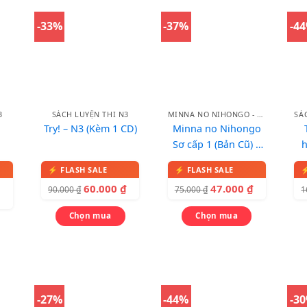
-33%
-37%
-4
3
SÁCH LUYỆN THI N3
MINNA NO NIHONGO - BẢN CŨ
Try! – N3 (Kèm 1 CD)
Minna no Nihongo
Sơ cấp 1 (Bản Cũ) –
 5
Bản Dịch và Giải
N
Thích Ngữ Pháp 1
60.000
₫
47.000
₫
90.000
₫
75.000
₫
1
Chọn mua
Chọn mua
-27%
-44%
-3