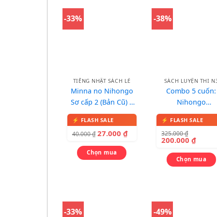
-33%
-38%
TIẾNG NHẬT SÁCH LẺ
SÁCH LUYỆN THI N
Minna no Nihongo
Combo 5 cuốn:
Sơ cấp 2 (Bản Cũ) –
Nihongo
Nhật Ngữ Sách Bài
Soumatome N3 –
Tập 2
kỹ năng
27.000
₫
325.000
₫
40.000
₫
200.000
₫
Chọn mua
Chọn mua
-33%
-49%