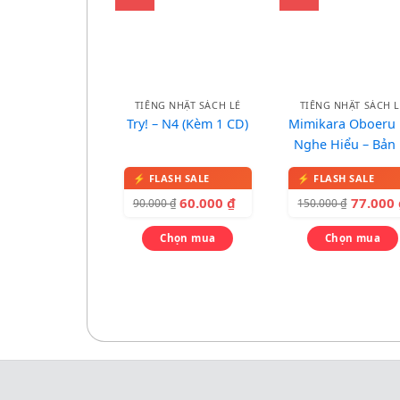
TIẾNG NHẬT SÁCH LẺ
TIẾNG NHẬT SÁCH L
Try! – N4 (Kèm 1 CD)
Mimikara Oboeru
Nghe Hiểu – Bản 
màu
60.000
₫
77.000
90.000
₫
150.000
₫
Chọn mua
Chọn mua