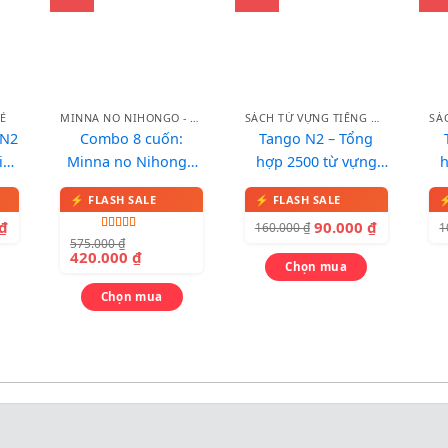
Ẻ
MINNA NO NIHONGO - BẢN MỚI
SÁCH TỪ VỰNG TIẾNG NHẬT
 N2
Combo 8 cuốn:
Tango N2 – Tổng
in
Minna no Nihongo
hợp 2500 từ vựng
Sơ cấp 1 (Bản Mới)
N2 – Bản dịch tiếng
N
Việt
₫
90.000
₫
160.000
₫
1
Được xếp
575.000
₫
hạng
5.00
5
420.000
₫
sao
Chọn mua
Chọn mua