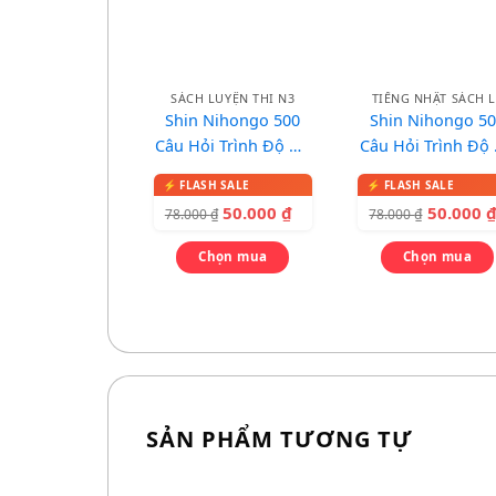
SÁCH LUYỆN THI N3
TIẾNG NHẬT SÁCH L
Shin Nihongo 500
Shin Nihongo 5
Câu Hỏi Trình Độ N3
Câu Hỏi Trình Độ
Luyện Thi Năng Lực
và N5 Luyện Th
Nhật Ngữ
Năng Lực Nhật N
50.000
₫
50.000
78.000
₫
78.000
₫
Chọn mua
Chọn mua
SẢN PHẨM TƯƠNG TỰ