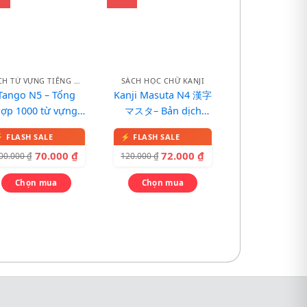
SÁCH TỪ VỰNG TIẾNG NHẬT
SÁCH HỌC CHỮ KANJI
Tango N5 – Tổng
Kanji Masuta N4 漢字
hợp 1000 từ vựng
マスタ– Bản dịch
5 – Bản dịch tiếng
tiếng Việt
Việt
70.000
₫
72.000
₫
00.000
₫
120.000
₫
Chọn mua
Chọn mua