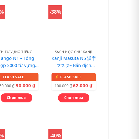
4%
-38%
SÁCH TỪ VỰNG TIẾNG NHẬT
SÁCH HỌC CHỮ KANJI
Tango N1 – Tổng
Kanji Masuta N5 漢字
hợp 3000 từ vựng
マスタ– Bản dịch
1 – Bản dịch tiếng
tiếng Việt
Việt
90.000
₫
62.000
₫
60.000
₫
100.000
₫
Chọn mua
Chọn mua
0%
-40%