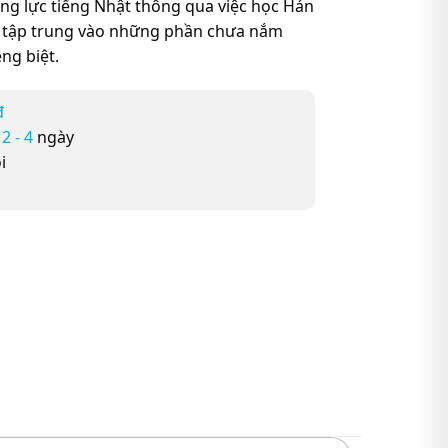
ng lực tiếng Nhật thông qua việc học Hán
c tập trung vào những phần chưa nắm
ng biệt.
đ
ừ
2 - 4
ngày
i
 Năng Lực Nhật Ngữ số lượng