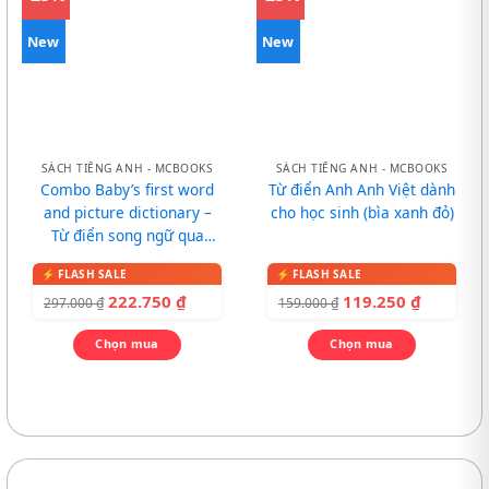
New
New
SÁCH TIẾNG ANH - MCBOOKS
SÁCH TIẾNG ANH - MCBOOKS
Combo Baby’s first word
Từ điển Anh Anh Việt dành
and picture dictionary –
cho học sinh (bìa xanh đỏ)
Từ điển song ngữ qua
tranh cho bé
222.750
₫
119.250
₫
297.000
₫
159.000
₫
Chọn mua
Chọn mua