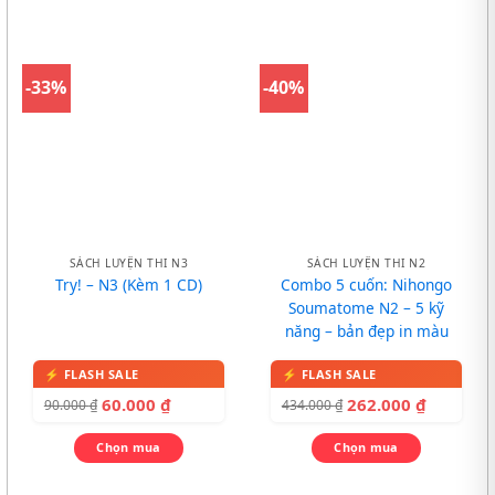
-33%
-40%
SÁCH LUYỆN THI N3
SÁCH LUYỆN THI N2
Try! – N3 (Kèm 1 CD)
Combo 5 cuốn: Nihongo
Soumatome N2 – 5 kỹ
năng – bản đẹp in màu
60.000
₫
262.000
₫
90.000
₫
434.000
₫
Chọn mua
Chọn mua