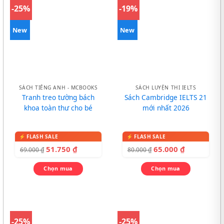
-25%
-19%
New
New
SÁCH TIẾNG ANH - MCBOOKS
SÁCH LUYỆN THI IELTS
Tranh treo tường bách
Sách Cambridge IELTS 21
khoa toàn thư cho bé
mới nhất 2026
51.750
₫
65.000
₫
69.000
₫
80.000
₫
Chọn mua
Chọn mua
-25%
-25%