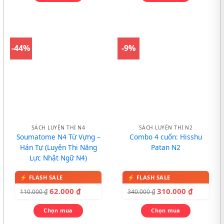
-44%
-9%
SÁCH LUYỆN THI N4
SÁCH LUYỆN THI N2
Soumatome N4 Từ Vựng –
Combo 4 cuốn: Hisshu
Hán Tự (Luyện Thi Năng
Patan N2
Lực Nhật Ngữ N4)
62.000
₫
310.000
₫
110.000
₫
340.000
₫
Chọn mua
Chọn mua