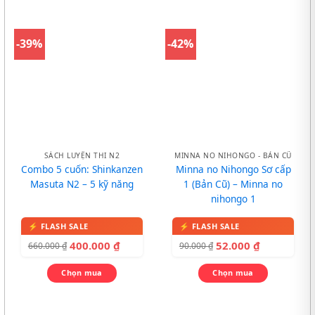
-39%
-42%
SÁCH LUYỆN THI N2
MINNA NO NIHONGO - BẢN CŨ
Combo 5 cuốn: Shinkanzen
Minna no Nihongo Sơ cấp
Masuta N2 – 5 kỹ năng
1 (Bản Cũ) – Minna no
nihongo 1
400.000
₫
52.000
₫
660.000
₫
90.000
₫
Chọn mua
Chọn mua