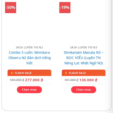
-50%
-19%
SÁCH LUYỆN THI N2
SÁCH LUYỆN THI N3
Combo 3 cuốn: Mimikara
Shinkanzen Masuta N3 –
Oboeru N2 Bản dịch tiếng
ĐỌC HIỂU (Luyện Thi
Việt
Năng Lực Nhật Ngữ N3)
277.000
₫
130.000
₫
550.000
₫
161.000
₫
Chọn mua
Chọn mua