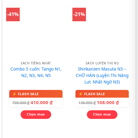
-41%
-21%
SÁCH TIẾNG NHẬT
SÁCH LUYỆN THI N3
Combo 5 cuốn: Tango N1,
Shinkanzen Masuta N3 –
N2, N3, N4, N5
CHỮ HÁN (Luyện Thi Năng
Lực Nhật Ngữ N3)
410.000
₫
108.000
₫
700.000
₫
136.000
₫
Chọn mua
Chọn mua