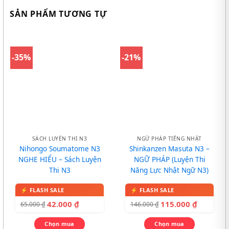
SẢN PHẨM TƯƠNG TỰ
-35%
-21%
SÁCH LUYỆN THI N3
NGỮ PHÁP TIẾNG NHẬT
Nihongo Soumatome N3
Shinkanzen Masuta N3 –
NGHE HIỂU – Sách Luyện
NGỮ PHÁP (Luyện Thi
Thi N3
Năng Lực Nhật Ngữ N3)
42.000
₫
115.000
₫
65.000
₫
146.000
₫
Chọn mua
Chọn mua