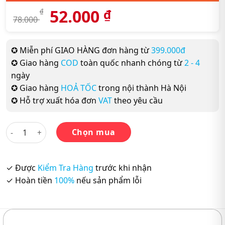
52.000
₫
₫
78.000
✪ Miễn phí GIAO HÀNG đơn hàng từ
399.000đ
✪ Giao hàng
COD
toàn quốc nhanh chóng từ
2 - 4
ngày
✪ Giao hàng
HOẢ TỐC
trong nội thành Hà Nội
✪ Hỗ trợ xuất hóa đơn
VAT
theo yêu cầu
Nihongo Soumatome N2 HÁN TỰ – Sách Luyện Thi N2 số lượ
Chọn mua
✓ Được
Kiểm Tra Hàng
trước khi nhận
✓ Hoàn tiền
100%
nếu sản phẩm lỗi