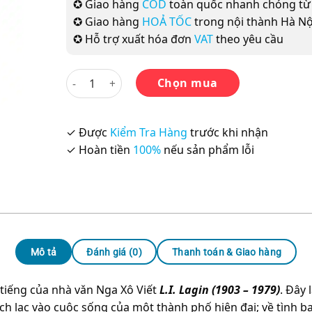
✪ Giao hàng
COD
toàn quốc nhanh chóng t
✪ Giao hàng
HOẢ TỐC
trong nội thành Hà Nộ
✪ Hỗ trợ xuất hóa đơn
VAT
theo yêu cầu
Ông Già Khốt Ta Bít số lượng
Chọn mua
✓ Được
Kiểm Tra Hàng
trước khi nhận
✓ Hoàn tiền
100%
nếu sản phẩm lỗi
Mô tả
Đánh giá (0)
Thanh toán & Giao hàng
tiếng của nhà vǎn Nga Xô Viết
L.I. Lagin (1903 – 1979)
. Đây
ch lạc vào cuộc sống của một thành phố hiện đại; về tình bạ