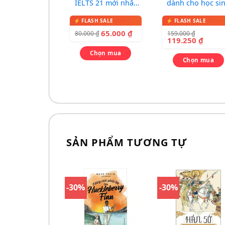
IELTS 21 mới nhất
dành cho học si
2026
(bìa xanh đỏ)
65.000
₫
159.000
₫
80.000
₫
119.250
₫
Chọn mua
Chọn mua
SẢN PHẨM TƯƠNG TỰ
-30%
-30%