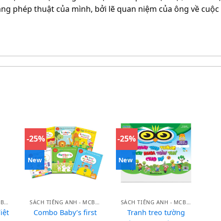
ng phép thuật của mình, bởi lẽ quan niệm của ông về cuộc
-25%
-25%
New
New
SÁCH TIẾNG ANH - MCBOOKS
SÁCH TIẾNG ANH - MCBOOKS
SÁCH TIẾNG ANH - MCBOOKS
iệt
Combo Baby’s first
Tranh treo tường