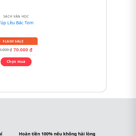
SÁCH VĂN HỌC
Túp Lều Bác Tom
70.000
₫
9.000
₫
Chọn mua
í
Hoàn tiền 100% nếu không hài lòng