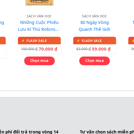
SÁCH VĂN HỌC
SÁCH VĂN HỌC
ng
Những Cuộc Phiêu
80 Ngày Vòng
Lưu Kì Thú Robinson
Quanh Thế Giới
Crusoe
70.000
₫
59.000
₫
100.000
₫
83.000
₫
9
Chọn mua
Chọn mua
n phí đổi trả trong vòng 14
Tư vấn chọn sách miễn ph