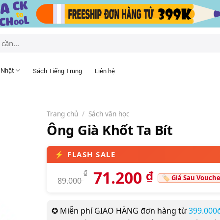
 Nhật
Sách Tiếng Trung
Liên hệ
Trang chủ
/
Sách văn học
Ông Già Khốt Ta Bít
71.200
₫
₫
89.000
✪ Miễn phí GIAO HÀNG đơn hàng từ
399.000