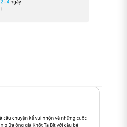
ừ
2 - 4
ngày
i
 là câu chuyện kể vui nhộn về những cuộc
n giữa ông già Khốt Ta Bít với cậu bé