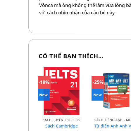
Vônca mà ông không thể làm vừa lòng bằ
với cách nhìn nhận của cậu bé này.
CÓ THỂ BẠN THÍCH…
-19%
-25%
New
New
SÁCH LUYỆN THI IELTS
Sách Cambridge
Từ điển Anh Anh V