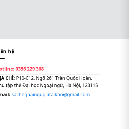
iên hệ
otline:
0356 229 368
ỊA CHỈ:
P10-C12, Ngõ 261 Trần Quốc Hoàn,
hu tập thể Đại học Ngoại ngữ, Hà Nội, 123115
mail:
sachngoaingugiataikho@gmail.com