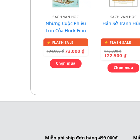
SÁCH VĂN HỌC
SÁCH VĂN HỌC
Những Cuộc Phiêu
Hán Sở Tranh Hù
Lưu Của Huck Finn
73.000
₫
175.000
₫
104.000
₫
122.500
₫
Chọn mua
Chọn mua
Miễn phí ship đơn hàng 499.000đ
Miễ