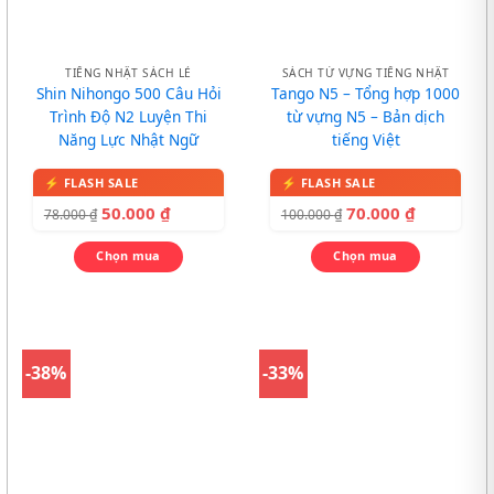
TIẾNG NHẬT SÁCH LẺ
SÁCH TỪ VỰNG TIẾNG NHẬT
Shin Nihongo 500 Câu Hỏi
Tango N5 – Tổng hợp 1000
Trình Độ N2 Luyện Thi
từ vựng N5 – Bản dịch
Năng Lực Nhật Ngữ
tiếng Việt
50.000
₫
70.000
₫
78.000
₫
100.000
₫
Chọn mua
Chọn mua
-38%
-33%