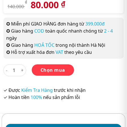
80.000
₫
₫
140.000
✪ Miễn phí GIAO HÀNG đơn hàng từ
399.000đ
✪ Giao hàng
COD
toàn quốc nhanh chóng từ
2 - 4
ngày
✪ Giao hàng
HOẢ TỐC
trong nội thành Hà Nội
✪ Hỗ trợ xuất hóa đơn
VAT
theo yêu cầu
Shinkanzen Masuta N2 - HÁN TỰ (Bản dịch tiếng Việt) số lượ
Chọn mua
✓ Được
Kiểm Tra Hàng
trước khi nhận
✓ Hoàn tiền
100%
nếu sản phẩm lỗi