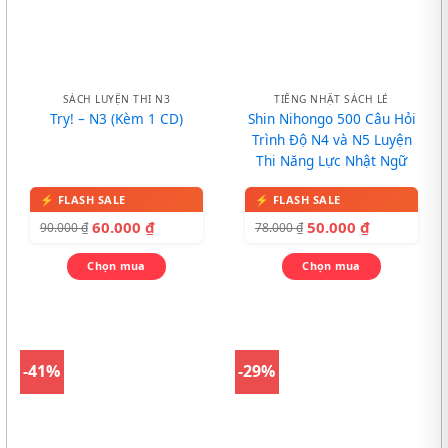
SÁCH LUYỆN THI N3
TIẾNG NHẬT SÁCH LẺ
Try! – N3 (Kèm 1 CD)
Shin Nihongo 500 Câu Hỏi
Trình Độ N4 và N5 Luyện
Thi Năng Lực Nhật Ngữ
60.000
₫
50.000
₫
90.000
₫
78.000
₫
Chọn mua
Chọn mua
-41%
-29%