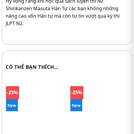
Hy vọng rằng khi học qua sách luyện thi N2
Shinkanzen Masuta Hán Tự các bạn không những
nâng cao vốn Hán tự mà còn tự tin vượt qua kỳ thi
JLPT N2.
CÓ THỂ BẠN THÍCH…
-25%
-25%
New
New