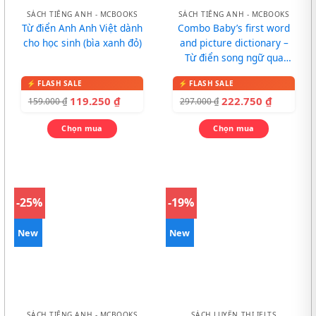
SÁCH TIẾNG ANH - MCBOOKS
SÁCH TIẾNG ANH - MCBOOKS
Từ điển Anh Anh Việt dành
Combo Baby’s first word
cho học sinh (bìa xanh đỏ)
and picture dictionary –
Từ điển song ngữ qua
tranh cho bé
119.250
₫
222.750
₫
159.000
₫
297.000
₫
Chọn mua
Chọn mua
-25%
-19%
New
New
SÁCH TIẾNG ANH - MCBOOKS
SÁCH LUYỆN THI IELTS