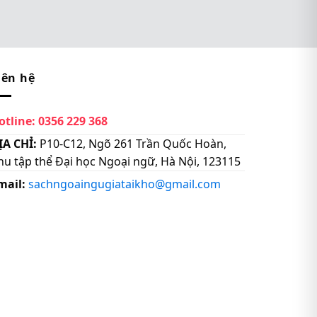
iên hệ
otline:
0356 229 368
ỊA CHỈ:
P10-C12, Ngõ 261 Trần Quốc Hoàn,
hu tập thể Đại học Ngoại ngữ, Hà Nội, 123115
mail:
sachngoaingugiataikho@gmail.com