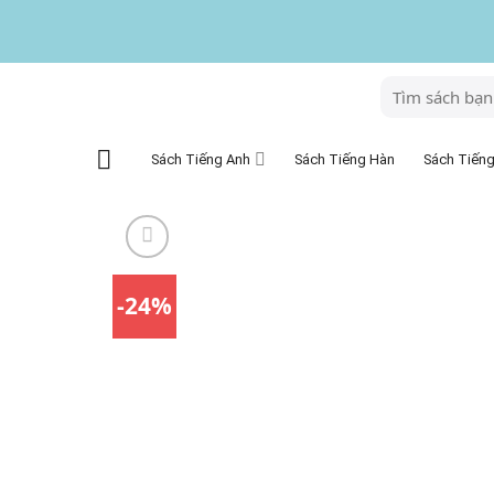
Skip
to
content
Tìm
kiếm:
Sách Tiếng Anh
Sách Tiếng
Sách Tiếng Hàn
-24%