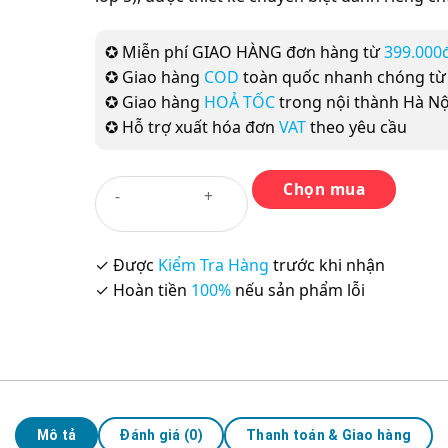
✪ Miễn phí GIAO HÀNG đơn hàng từ
399.000
✪ Giao hàng
COD
toàn quốc nhanh chóng t
✪ Giao hàng
HOẢ TỐC
trong nội thành Hà Nộ
✪ Hỗ trợ xuất hóa đơn
VAT
theo yêu cầu
Chọn mua
Tiếng
Anh
1
i-
✓ Được
Kiểm Tra Hàng
trước khi nhận
Learn
✓ Hoàn tiền
100%
nếu sản phẩm lỗi
Smart
Start-
Student's
Book
số
lượng
Mô tả
Đánh giá (0)
Thanh toán & Giao hàng