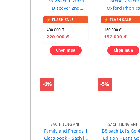
Bộ 2 sách Oxford
Combo 2 Sách:
Discover 2nd
Oxford Phonics
Edition: Level 1
World 1 (Studen
book + Workbook
In màu, kèm C
400.000
₫
160.000
₫
220.000
₫
152.000
₫
Chọn mua
Chọn mua
-6%
-5%
SÁCH TIẾNG ANH
SÁCH TIẾNG ANH
Family and Friends 1
Bộ sách Let’s Go 
Class book – Sách in
Edition – Let’s Go