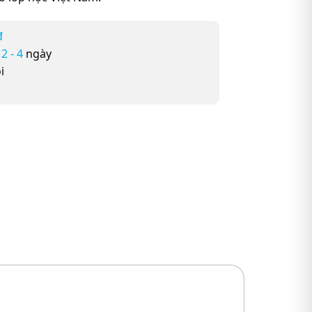
đ
ừ
2 - 4
ngày
i