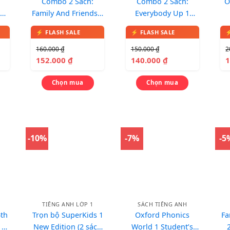
Combo 2 Sách:
Combo 2 Sách:
O
Family And Friends 1
Everybody Up 1
t
(Classbook +
phiên bản 2nd
) –
Workbook) – In màu,
Edition (Student
D
kèm CD
Book + Workbook)
160.000
₫
150.000
₫
2
152.000
₫
140.000
₫
Chọn mua
Chọn mua
-10%
-7%
-5
TIẾNG ANH LỚP 1
SÁCH TIẾNG ANH
4th
Trọn bộ SuperKids 1
Oxford Phonics
Fa
 1
New Edition (2 sách
World 1 Student’s