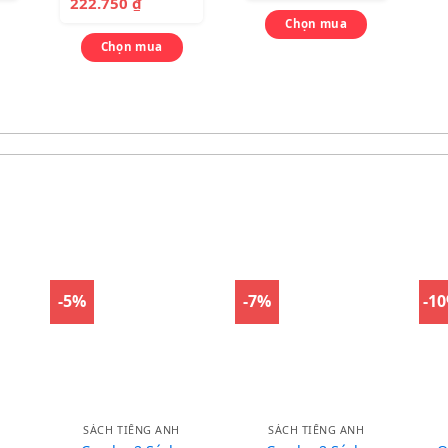
222.750
₫
Chọn mua
Chọn mua
-5%
-7%
-1
SÁCH TIẾNG ANH
SÁCH TIẾNG ANH