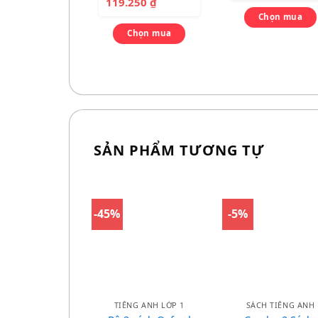
119.250
₫
Chọn mua
Chọn mua
SẢN PHẨM TƯƠNG TỰ
-45%
-5%
TIẾNG ANH LỚP 1
SÁCH TIẾNG ANH