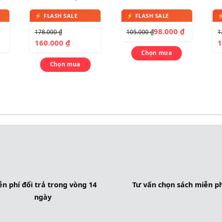
Student Book +
Book – Sách in màu,
bo
Activity Book + CD)
kèm 1 CD
98.000
₫
178.000
₫
105.000
₫
1
160.000
₫
Chọn mua
Chọn mua
n phí đổi trả trong vòng 14
Tư vấn chọn sách miễn ph
ngày