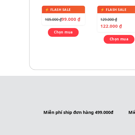
màu, kèm 1 CD
(Work Book +
Student Book)
99.000
₫
105.000
₫
129.000
₫
122.000
₫
Chọn mua
Chọn mua
Miễn phí ship đơn hàng 499.000đ
Miễ