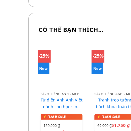
CÓ THỂ BẠN THÍCH…
-25%
-25%
New
New
SÁCH TIẾNG ANH - MCBOOKS
Từ điển Anh Anh Việt
Tranh treo tườn
dành cho học sinh
bách khoa toàn t
(bìa xanh đỏ)
cho bé
51.750
₫
159.000
₫
69.000
₫