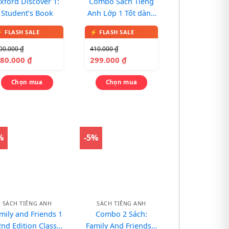
xford Discover 1:
Combo Sách Tiếng
Student’s Book
Anh Lớp 1 Tốt dành
cho Con và Ba Mẹ
00.000
₫
410.000
₫
180.000
₫
299.000
₫
Chọn mua
Chọn mua
%
-5%
SÁCH TIẾNG ANH
SÁCH TIẾNG ANH
mily and Friends 1
Combo 2 Sách:
2nd Edition Class
Family And Friends 1