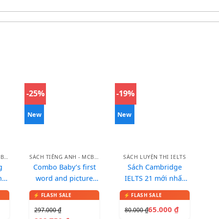
-25%
-19%
New
New
SÁCH TIẾNG ANH - MCBOOKS
SÁCH TIẾNG ANH - MCBOOKS
SÁCH LUYỆN THI IELTS
g
Combo Baby’s first
Sách Cambridge
hư
word and picture
IELTS 21 mới nhất
dictionary – Từ điển
2026
song ngữ qua tranh
65.000
₫
297.000
₫
80.000
₫
cho bé