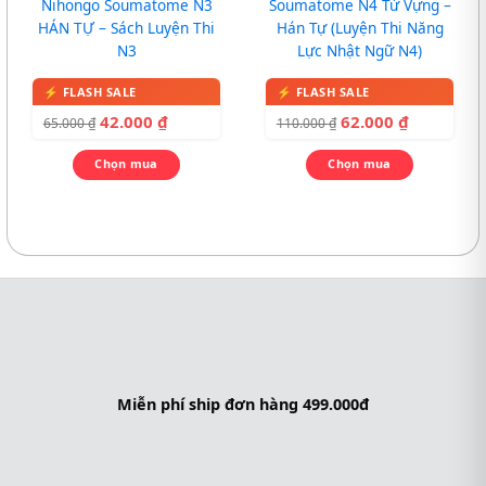
Nihongo Soumatome N3
Soumatome N4 Từ Vựng –
HÁN TỰ – Sách Luyện Thi
Hán Tự (Luyện Thi Năng
N3
Lực Nhật Ngữ N4)
42.000
₫
62.000
₫
65.000
₫
110.000
₫
Chọn mua
Chọn mua
Miễn phí ship đơn hàng 499.000đ