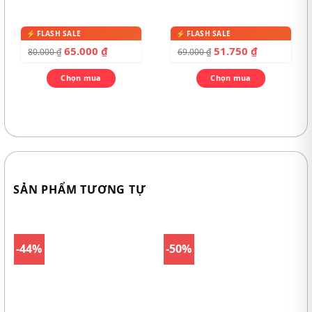
65.000
₫
51.750
₫
80.000
₫
69.000
₫
Chọn mua
Chọn mua
SẢN PHẨM TƯƠNG TỰ
-44%
-50%