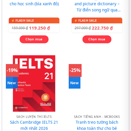
cho học sinh (bìa xanh đỏ)
and picture dictionary –
Từ điển song ngữ qua
tranh cho bé
119.250
₫
222.750
₫
159.000
₫
297.000
₫
Chọn mua
Chọn mua
-19%
-25%
New
New
SÁCH LUYỆN THI IELTS
SÁCH TIẾNG ANH - MCBOOKS
Sách Cambridge IELTS 21
Tranh treo tường bách
mới nhất 2026
khoa toàn thư cho bé