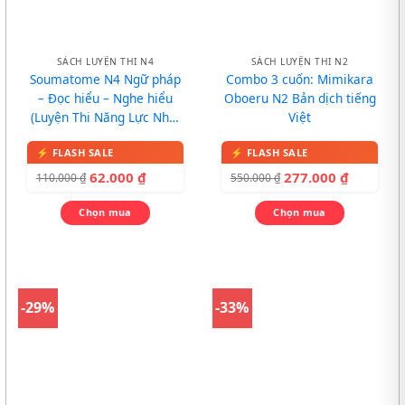
SÁCH LUYỆN THI N4
SÁCH LUYỆN THI N2
Soumatome N4 Ngữ pháp
Combo 3 cuốn: Mimikara
– Đọc hiểu – Nghe hiểu
Oboeru N2 Bản dịch tiếng
(Luyện Thi Năng Lực Nhật
Việt
Ngữ N4)
62.000
₫
277.000
₫
110.000
₫
550.000
₫
Chọn mua
Chọn mua
-29%
-33%