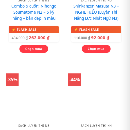
SÁCH LUYỆN THI N2
SÁCH LUYỆN THI N3
Combo 5 cuốn: Nihongo
Shinkanzen Masuta N3 –
Soumatome N2 – 5 kỹ
NGHE HIỂU (Luyện Thi
năng – bản đẹp in màu
Năng Lực Nhật Ngữ N3)
262.000
₫
92.000
₫
434.000
₫
116.000
₫
Chọn mua
Chọn mua
-35%
-44%
SÁCH LUYỆN THI N3
SÁCH LUYỆN THI N4