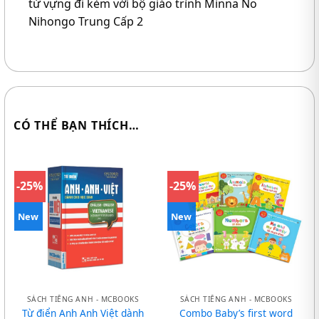
từ vựng đi kèm với bộ giáo trình Minna No
Nihongo Trung Cấp 2
CÓ THỂ BẠN THÍCH…
-25%
-25%
New
New
SÁCH TIẾNG ANH - MCBOOKS
SÁCH TIẾNG ANH - MCBOOKS
Từ điển Anh Anh Việt dành
Combo Baby’s first word