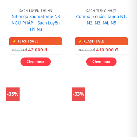
SÁCH LUYỆN THI N3
SÁCH TIẾNG NHẬT
Nihongo Soumatome N3
Combo 5 cuốn: Tango N1,
NGỮ PHÁP – Sách Luyện
N2, N3, N4, N5
Thi N3
42.000
₫
410.000
₫
65.000
₫
700.000
₫
Chọn mua
Chọn mua
-35%
-33%