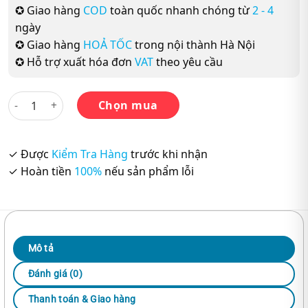
✪ Giao hàng
COD
toàn quốc nhanh chóng từ
2 - 4
ngày
✪ Giao hàng
HOẢ TỐC
trong nội thành Hà Nội
✪ Hỗ trợ xuất hóa đơn
VAT
theo yêu cầu
Trọn Bộ Minna No Nihongo Trung Cấp 2 số lượng
Chọn mua
✓ Được
Kiểm Tra Hàng
trước khi nhận
✓ Hoàn tiền
100%
nếu sản phẩm lỗi
Mô tả
Đánh giá (0)
Thanh toán & Giao hàng