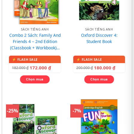
SÁCH TIẾNG ANH
SÁCH TIẾNG ANH
Combo 2 Sách: Family And
Oxford Discover 4:
Friends 4 – 2nd Edition
Student Book
(Classbook + Workbook) –
In màu, kèm CD
172.000
₫
180.000
₫
182.000
₫
200.000
₫
Chọn mua
Chọn mua
-25%
-7%