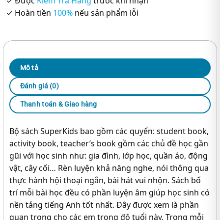
✓ Được
Kiểm Tra Hàng
trước khi nhận
✓ Hoàn tiền
100%
nếu sản phẩm lỗi
Mô tả
Đánh giá (0)
Thanh toán & Giao hàng
Bộ sách SuperKids bao gồm các quyển: student book,
activity book, teacher’s book gồm các chủ đề học gần
gũi với học sinh như: gia đình, lớp học, quần áo, động
vật, cây cối… Rèn luyện khả năng nghe, nói thông qua
thực hành hội thoại ngắn, bài hát vui nhộn. Sách bố
trí mỗi bài học đều có phần luyện âm giúp học sinh có
nền tảng tiếng Anh tốt nhất. Đây được xem là phần
quan trọng cho các em trong độ tuổi này. Trong mỗi