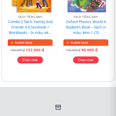
SÁCH TIẾNG ANH
SÁCH TIẾNG ANH
Combo 2 Sách: Family And
Oxford Phonics World 4
Friends 4 (Classbook +
Student’s Book – Sách in
Workbook) – In màu, kèm
màu, kèm 1 CD
CD
152.000
₫
98.000
₫
160.000
₫
105.000
₫
Chọn mua
Chọn mua