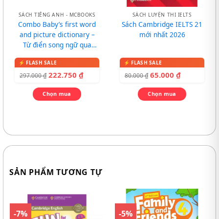
SÁCH TIẾNG ANH - MCBOOKS
SÁCH LUYỆN THI IELTS
Combo Baby’s first word
Sách Cambridge IELTS 21
and picture dictionary –
mới nhất 2026
Từ điển song ngữ qua
tranh cho bé
222.750
₫
65.000
₫
297.000
₫
80.000
₫
Chọn mua
Chọn mua
SẢN PHẨM TƯƠNG TỰ
-7%
-5%