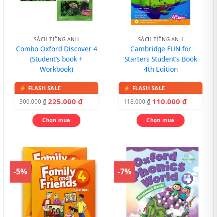
SÁCH TIẾNG ANH
SÁCH TIẾNG ANH
Combo Oxford Discover 4
Cambridge FUN for
(Student’s book +
Starters Student’s Book
Workbook)
4th Edition
225.000
₫
110.000
₫
300.000
₫
118.000
₫
Chọn mua
Chọn mua
-5%
-7%