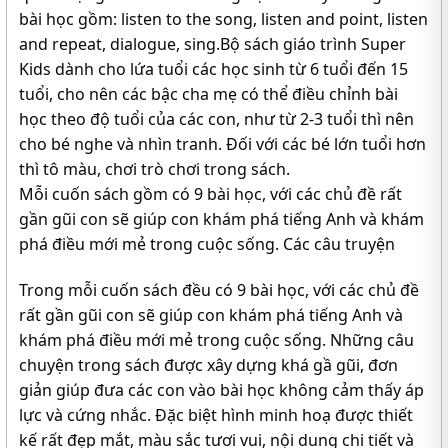
bài học gồm: listen to the song, listen and point, listen
and repeat, dialogue, sing.Bộ sách giáo trình Super
Kids dành cho lứa tuổi các học sinh từ 6 tuổi đến 15
tuổi, cho nên các bậc cha mẹ có thể điều chỉnh bài
học theo độ tuổi của các con, như từ 2-3 tuổi thì nên
cho bé nghe và nhìn tranh. Đối với các bé lớn tuổi hơn
thì tô màu, chơi trò chơi trong sách.
Mỗi cuốn sách gồm có 9 bài học, với các chủ đề rất
gần gũi con sẽ giúp con khám phá tiếng Anh và khám
phá điều mới mẻ trong cuộc sống. Các câu truyện
Trong mỗi cuốn sách đều có 9 bài học, với các chủ đề
rất gần gũi con sẽ giúp con khám phá tiếng Anh và
khám phá điều mới mẻ trong cuộc sống. Những câu
chuyện trong sách được xây dựng khá gầ gũi, đơn
giản giúp đưa các con vào bài học không cảm thấy áp
lực và cứng nhắc. Đặc biệt hình minh hoạ được thiết
kế rất đẹp mắt, màu sắc tươi vui, nội dung chi tiết và