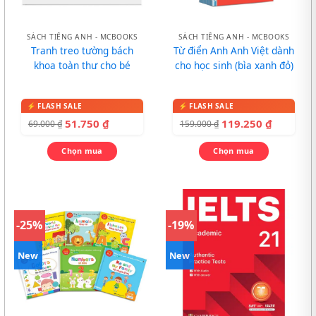
SÁCH TIẾNG ANH - MCBOOKS
SÁCH TIẾNG ANH - MCBOOKS
Tranh treo tường bách
Từ điển Anh Anh Việt dành
khoa toàn thư cho bé
cho học sinh (bìa xanh đỏ)
51.750
₫
119.250
₫
69.000
₫
159.000
₫
Chọn mua
Chọn mua
-25%
-19%
New
New