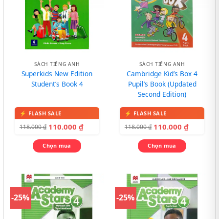
SÁCH TIẾNG ANH
SÁCH TIẾNG ANH
Superkids New Edition
Cambridge Kid’s Box 4
Student’s Book 4
Pupil’s Book (Updated
Second Edition)
110.000
₫
110.000
₫
118.000
₫
118.000
₫
Chọn mua
Chọn mua
-25%
-25%