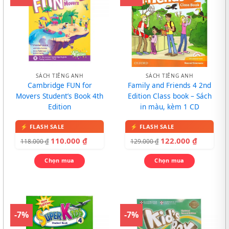
SÁCH TIẾNG ANH
SÁCH TIẾNG ANH
Cambridge FUN for
Family and Friends 4 2nd
Movers Student’s Book 4th
Edition Class book – Sách
Edition
in màu, kèm 1 CD
110.000
₫
122.000
₫
118.000
₫
129.000
₫
Chọn mua
Chọn mua
-7%
-7%