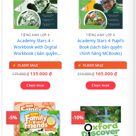
TIẾNG ANH LỚP 4
TIẾNG ANH LỚP 4
Academy Stars 4 –
Academy Stars 4 Pupil’s
Workbook with Digital
Book (sách bản quyền
Workbook ( bản quyền
chính hãng MCBooks)
chính hãng MCBooks)
135.000
₫
165.000
₫
179.000
₫
219.000
₫
Chọn mua
Chọn mua
-5%
-10%