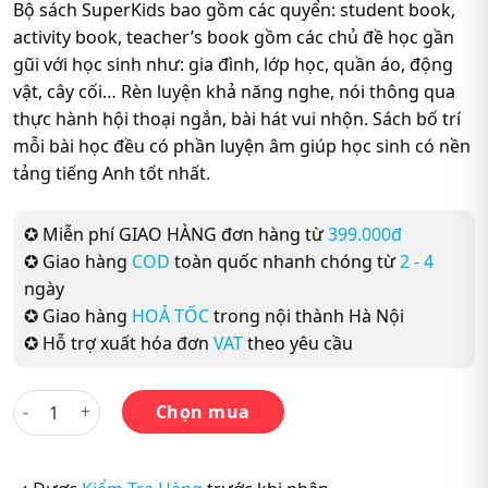
Bộ sách SuperKids bao gồm các quyển: student book,
activity book, teacher’s book gồm các chủ đề học gần
gũi với học sinh như: gia đình, lớp học, quần áo, động
vật, cây cối… Rèn luyện khả năng nghe, nói thông qua
thực hành hội thoại ngắn, bài hát vui nhộn. Sách bố trí
mỗi bài học đều có phần luyện âm giúp học sinh có nền
tảng tiếng Anh tốt nhất.
✪ Miễn phí GIAO HÀNG đơn hàng từ
399.000đ
✪ Giao hàng
COD
toàn quốc nhanh chóng từ
2 - 4
ngày
✪ Giao hàng
HOẢ TỐC
trong nội thành Hà Nội
✪ Hỗ trợ xuất hóa đơn
VAT
theo yêu cầu
Trọn bộ SuperKids 4 New Edition (2 sách Student Book + Acti
Chọn mua