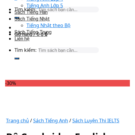
Tiếng Anh Lớp 5
Tìm kiếm:
Sách Tiếng Hàn
Sách Tiếng Nhật
Tiếng Nhật theo Bộ
Sách Tiếng Trung
Giỏ hàng /
0
₫
0
Liên hệ
Tìm kiếm:
-30%
Trang chủ
/
Sách Tiếng Anh
/
Sách Luyện Thi IELTS