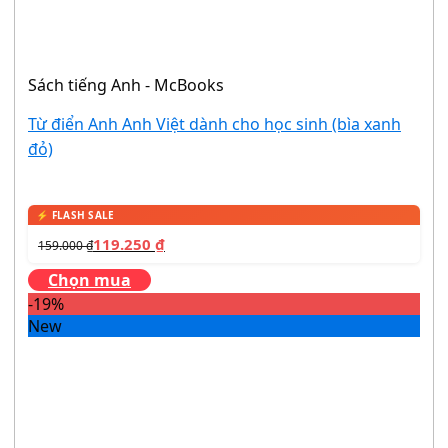
Sách tiếng Anh - McBooks
Từ điển Anh Anh Việt dành cho học sinh (bìa xanh
đỏ)
119.250
₫
159.000
₫
Chọn mua
-19%
New