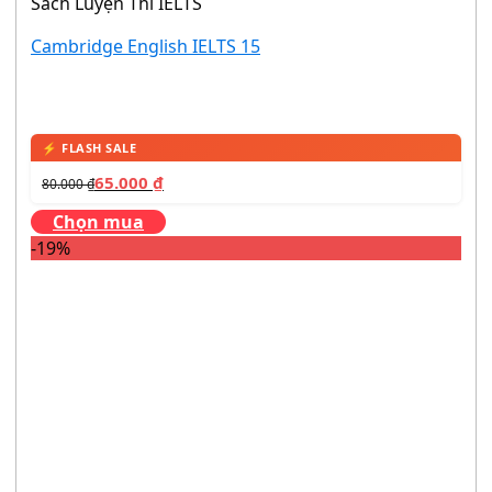
Sách Luyện Thi IELTS
Cambridge English IELTS 15
65.000
₫
80.000
₫
Chọn mua
-19%