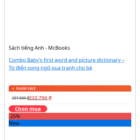
Sách tiếng Anh - McBooks
Combo Baby’s first word and picture dictionary –
Từ điển song ngữ qua tranh cho bé
222.750
₫
297.000
₫
Chọn mua
-25%
New