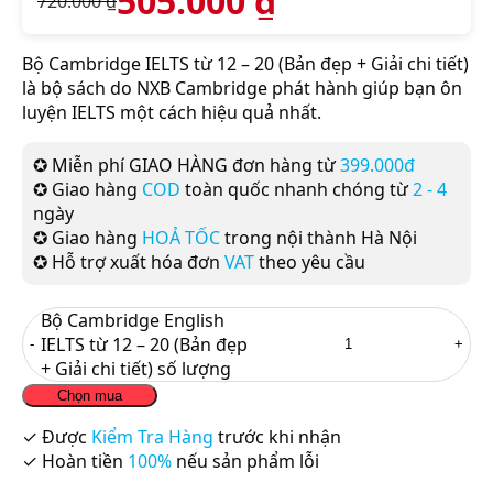
505.000
₫
720.000
₫
Bộ Cambridge IELTS từ 12 – 20 (Bản đẹp + Giải chi tiết)
là bộ sách do NXB Cambridge phát hành giúp bạn ôn
luyện IELTS một cách hiệu quả nhất.
✪ Miễn phí GIAO HÀNG đơn hàng từ
399.000đ
✪ Giao hàng
COD
toàn quốc nhanh chóng từ
2 - 4
ngày
✪ Giao hàng
HOẢ TỐC
trong nội thành Hà Nội
✪ Hỗ trợ xuất hóa đơn
VAT
theo yêu cầu
Bộ Cambridge English
IELTS từ 12 – 20 (Bản đẹp
+ Giải chi tiết) số lượng
Chọn mua
✓ Được
Kiểm Tra Hàng
trước khi nhận
✓ Hoàn tiền
100%
nếu sản phẩm lỗi