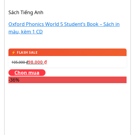
Sách Tiếng Anh
Oxford Phonics World 5 Student’s Book – Sách in
màu, kèm 1 CD
98.000
₫
105.000
₫
Chọn mua
-36%