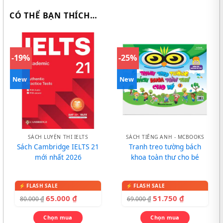
CÓ THỂ BẠN THÍCH…
-19%
-25%
New
New
SÁCH LUYỆN THI IELTS
SÁCH TIẾNG ANH - MCBOOKS
Sách Cambridge IELTS 21
Tranh treo tường bách
mới nhất 2026
khoa toàn thư cho bé
65.000
₫
51.750
₫
80.000
₫
69.000
₫
Chọn mua
Chọn mua