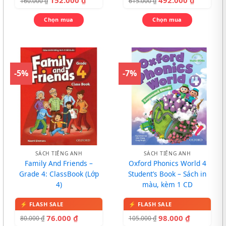
152.000
₫
492.000
₫
160.000
₫
615.000
₫
Chọn mua
Chọn mua
-5%
-7%
SÁCH TIẾNG ANH
SÁCH TIẾNG ANH
Family And Friends –
Oxford Phonics World 4
Grade 4: ClassBook (Lớp
Student’s Book – Sách in
4)
màu, kèm 1 CD
76.000
₫
98.000
₫
80.000
₫
105.000
₫