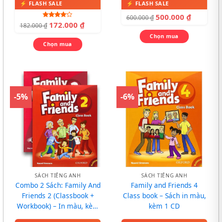
500.000
₫
600.000
₫
172.000
₫
Được
182.000
₫
xếp hạng
4.00
5
Chọn mua
sao
Chọn mua
-5%
-6%
SÁCH TIẾNG ANH
SÁCH TIẾNG ANH
Combo 2 Sách: Family And
Family and Friends 4
Friends 2 (Classbook +
Class book – Sách in màu,
Workbook) – In màu, kèm
kèm 1 CD
CD