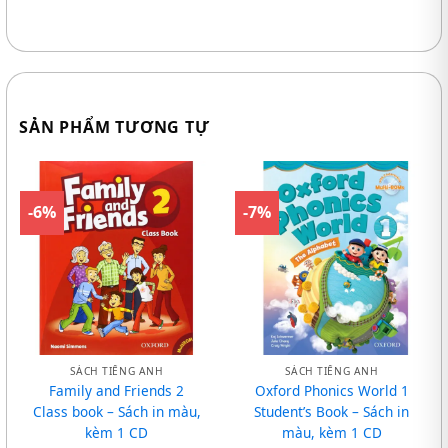
SẢN PHẨM TƯƠNG TỰ
-6%
-7%
SÁCH TIẾNG ANH
SÁCH TIẾNG ANH
Family and Friends 2
Oxford Phonics World 1
Class book – Sách in màu,
Student’s Book – Sách in
kèm 1 CD
màu, kèm 1 CD