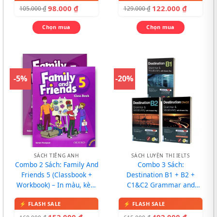
98.000
₫
122.000
₫
105.000
₫
129.000
₫
Chọn mua
Chọn mua
-5%
-20%
SÁCH TIẾNG ANH
SÁCH LUYỆN THI IELTS
Combo 2 Sách: Family And
Combo 3 Sách:
Friends 5 (Classbook +
Destination B1 + B2 +
Workbook) – In màu, kèm
C1&C2 Grammar and
CD
Vocabulary