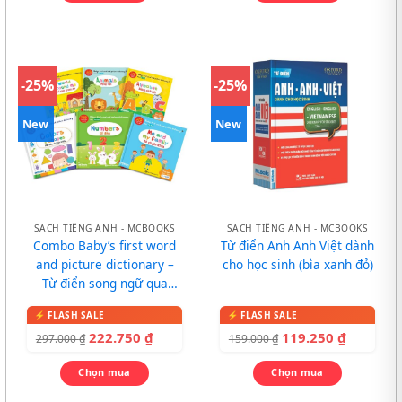
-25%
-25%
New
New
SÁCH TIẾNG ANH - MCBOOKS
SÁCH TIẾNG ANH - MCBOOKS
Combo Baby’s first word
Từ điển Anh Anh Việt dành
and picture dictionary –
cho học sinh (bìa xanh đỏ)
Từ điển song ngữ qua
tranh cho bé
222.750
₫
119.250
₫
297.000
₫
159.000
₫
Chọn mua
Chọn mua