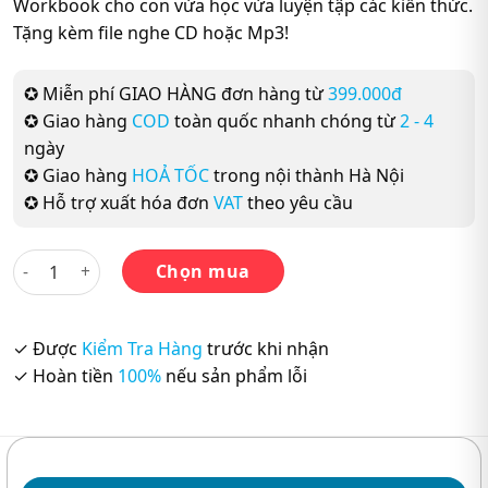
Workbook cho con vừa học vừa luyện tập các kiến thức.
Tặng kèm file nghe CD hoặc Mp3!
✪ Miễn phí GIAO HÀNG đơn hàng từ
399.000đ
✪ Giao hàng
COD
toàn quốc nhanh chóng từ
2 - 4
ngày
✪ Giao hàng
HOẢ TỐC
trong nội thành Hà Nội
✪ Hỗ trợ xuất hóa đơn
VAT
theo yêu cầu
Bộ sách Let’s Go 3th Edition – Let’s Go 1 (Work Book + Stude
Chọn mua
✓ Được
Kiểm Tra Hàng
trước khi nhận
✓ Hoàn tiền
100%
nếu sản phẩm lỗi