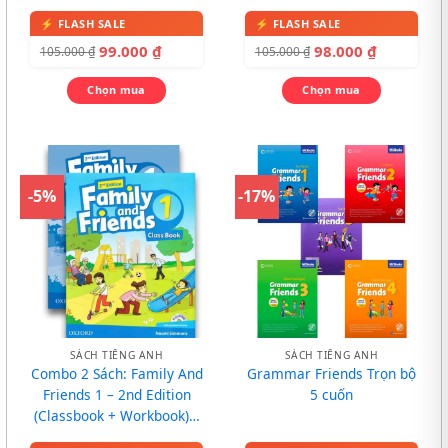
99.000
₫
98.000
₫
105.000
₫
105.000
₫
Chọn mua
Chọn mua
-5%
-17%
SÁCH TIẾNG ANH
SÁCH TIẾNG ANH
Combo 2 Sách: Family And
Grammar Friends Trọn bộ
Friends 1 – 2nd Edition
5 cuốn
(Classbook + Workbook) –
In màu, kèm CD