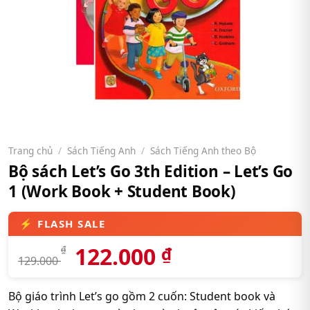
Trang chủ
/
Sách Tiếng Anh
/
Sách Tiếng Anh theo Bộ
Bộ sách Let’s Go 3th Edition – Let’s Go
1 (Work Book + Student Book)
122.000
₫
₫
129.000
Bộ giáo trình Let’s go gồm 2 cuốn: Student book và