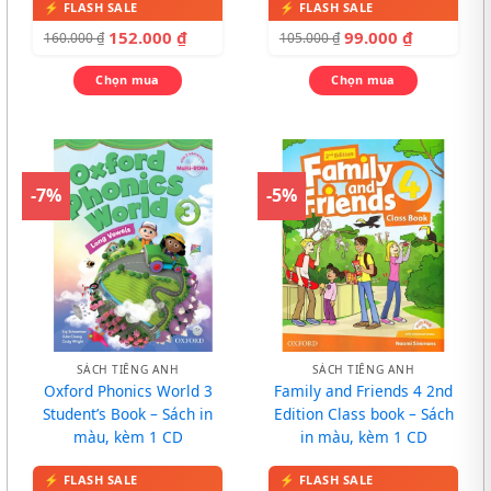
152.000
₫
99.000
₫
160.000
₫
105.000
₫
Chọn mua
Chọn mua
-7%
-5%
SÁCH TIẾNG ANH
SÁCH TIẾNG ANH
Oxford Phonics World 3
Family and Friends 4 2nd
Student’s Book – Sách in
Edition Class book – Sách
màu, kèm 1 CD
in màu, kèm 1 CD