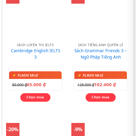
SÁCH LUYỆN THI IELTS
SÁCH TIẾNG ANH QUYỂN LẺ
Cambridge English IELTS
Sách Grammar Friends 3 –
3
Ngữ Pháp Tiếng Anh
65.000
₫
102.400
₫
80.000
₫
128.000
₫
Chọn mua
Chọn mua
-20%
-9%