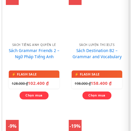
SÁCH TIẾNG ANH QUYỂN LẺ
SÁCH LUYỆN THI IELTS
Sách Grammar Friends 2 –
Sách Destination B2 –
Ngữ Pháp Tiếng Anh
Grammar and Vocabulary
102.400
₫
158.400
₫
128.000
₫
198.000
₫
Chọn mua
Chọn mua
-9%
-19%