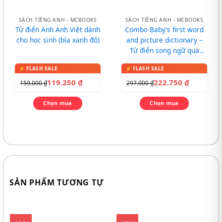
SÁCH TIẾNG ANH - MCBOOKS
SÁCH TIẾNG ANH - MCBOOKS
Từ điển Anh Anh Việt dành
Combo Baby’s first word
cho học sinh (bìa xanh đỏ)
and picture dictionary –
Từ điển song ngữ qua
tranh cho bé
119.250
₫
222.750
₫
159.000
₫
297.000
₫
Chọn mua
Chọn mua
SẢN PHẨM TƯƠNG TỰ