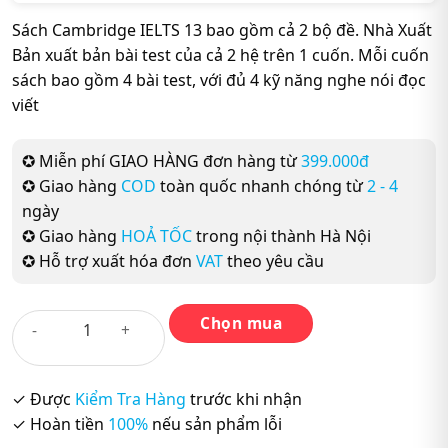
Sách Cambridge IELTS 13 bao gồm cả 2 bộ đề. Nhà Xuất
Bản xuất bản bài test của cả 2 hệ trên 1 cuốn. Mỗi cuốn
sách bao gồm 4 bài test, với đủ 4 kỹ năng nghe nói đọc
viết
✪ Miễn phí GIAO HÀNG đơn hàng từ
399.000đ
✪ Giao hàng
COD
toàn quốc nhanh chóng từ
2 - 4
ngày
✪ Giao hàng
HOẢ TỐC
trong nội thành Hà Nội
✪ Hỗ trợ xuất hóa đơn
VAT
theo yêu cầu
Chọn mua
Cambridge
English
IELTS
13
✓ Được
Kiểm Tra Hàng
trước khi nhận
số
✓ Hoàn tiền
100%
nếu sản phẩm lỗi
lượng