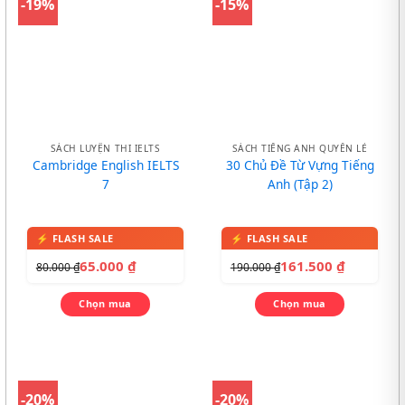
-19%
-15%
SÁCH LUYỆN THI IELTS
SÁCH TIẾNG ANH QUYỂN LẺ
Cambridge English IELTS
30 Chủ Đề Từ Vựng Tiếng
7
Anh (Tập 2)
65.000
₫
161.500
₫
80.000
₫
190.000
₫
Chọn mua
Chọn mua
-20%
-20%