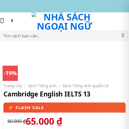
Skip
to
content
0
Tìm
kiếm:
-19%
Trang chủ
/
Sách Tiếng Anh
/
Sách Tiếng Anh quyển Lẻ
Cambridge English IELTS 13
65.000
₫
80.000
₫