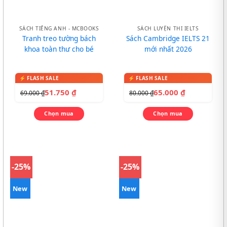
SÁCH TIẾNG ANH - MCBOOKS
SÁCH LUYỆN THI IELTS
Tranh treo tường bách
Sách Cambridge IELTS 21
khoa toàn thư cho bé
mới nhất 2026
51.750
₫
65.000
₫
69.000
₫
80.000
₫
Chọn mua
Chọn mua
-25%
-25%
New
New