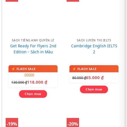
SÁCH TIẾNG ANH QUYỂN LẺ
SÁCH LUYỆN THI IELTS
Get Ready For Flyers 2nd
Cambridge English IELTS
Edition – Sách in Màu
2
65.000
₫
80.000
₫
Được xếp
118.000
₫
130.000
₫
hạng
5.00
5
sao
Chọn mua
Chọn mua
-19%
-20%