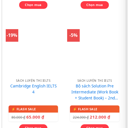
Chọn mua
Chọn mua
-19%
-5%
SÁCH LUYỆN THI IELTS
SÁCH LUYỆN THI IELTS
Cambridge English IELTS
Bộ sách Solution Pre
4
Intermediate (Work Book
+ Student Book) – 2nd
Edition
65.000
₫
212.000
₫
80.000
₫
224.000
₫
Chọn mua
Chọn mua