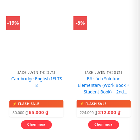
-19%
-5%
SÁCH LUYỆN THI IELTS
SÁCH LUYỆN THI IELTS
Cambridge English IELTS
Bộ sách Solution
8
Elementary (Work Book +
Student Book) – 2nd
Edition
65.000
₫
212.000
₫
80.000
₫
224.000
₫
Chọn mua
Chọn mua