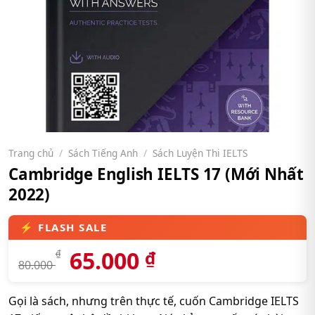
Trang chủ
/
Sách Tiếng Anh
/
Sách Luyện Thi IELTS
Cambridge English IELTS 17 (Mới Nhất
2022)
65.000
₫
₫
80.000
Gọi là sách, nhưng trên thực tế, cuốn Cambridge IELTS