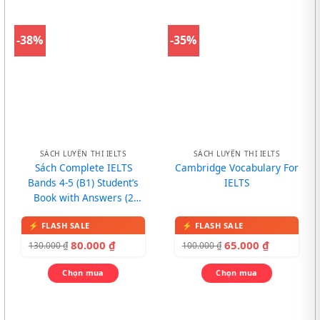
-38%
-35%
SÁCH LUYỆN THI IELTS
SÁCH LUYỆN THI IELTS
Sách Complete IELTS
Cambridge Vocabulary For
Bands 4-5 (B1) Student’s
IELTS
Book with Answers (2
trong 1, bản đen trắng)
80.000
₫
65.000
₫
130.000
₫
100.000
₫
Chọn mua
Chọn mua