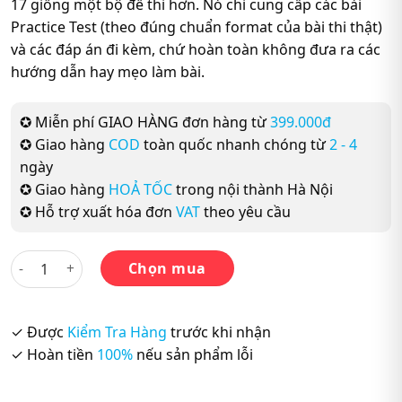
17 giống một bộ đề thi hơn. Nó chỉ cung cấp các bài
Practice Test (theo đúng chuẩn format của bài thi thật)
và các đáp án đi kèm, chứ hoàn toàn không đưa ra các
hướng dẫn hay mẹo làm bài.
✪ Miễn phí GIAO HÀNG đơn hàng từ
399.000đ
✪ Giao hàng
COD
toàn quốc nhanh chóng từ
2 - 4
ngày
✪ Giao hàng
HOẢ TỐC
trong nội thành Hà Nội
✪ Hỗ trợ xuất hóa đơn
VAT
theo yêu cầu
Cambridge English IELTS 17 (Mới Nhất 2022) số lượng
Chọn mua
✓ Được
Kiểm Tra Hàng
trước khi nhận
✓ Hoàn tiền
100%
nếu sản phẩm lỗi