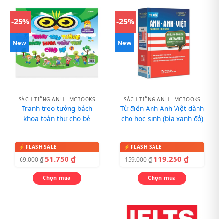
-25%
-25%
New
New
SÁCH TIẾNG ANH - MCBOOKS
SÁCH TIẾNG ANH - MCBOOKS
Tranh treo tường bách
Từ điển Anh Anh Việt dành
khoa toàn thư cho bé
cho học sinh (bìa xanh đỏ)
51.750
₫
119.250
₫
69.000
₫
159.000
₫
Chọn mua
Chọn mua