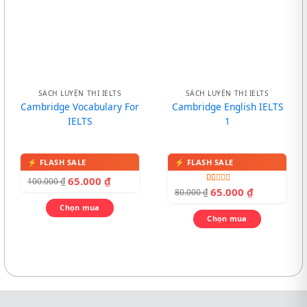
SÁCH LUYỆN THI IELTS
SÁCH LUYỆN THI IELTS
Cambridge Vocabulary For
Cambridge English IELTS
IELTS
1
65.000
₫
100.000
₫
Được
65.000
₫
80.000
₫
xếp
hạng
Chọn mua
1.00
Chọn mua
5
sao