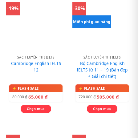
-19%
-30%
Miễn phí giao hàng
SÁCH LUYỆN THI IELTS
SÁCH LUYỆN THI IELTS
Cambridge English IELTS
Bộ Cambridge English
12
IELTS từ 11 – 19 (Bản đẹp
+ Giải chi tiết)
65.000
₫
505.000
₫
80.000
₫
720.000
₫
Chọn mua
Chọn mua