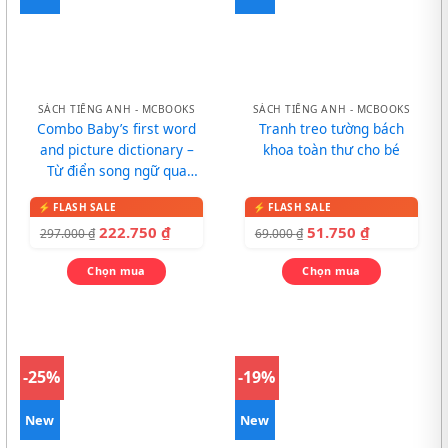
SÁCH TIẾNG ANH - MCBOOKS
SÁCH TIẾNG ANH - MCBOOKS
Combo Baby’s first word
Tranh treo tường bách
and picture dictionary –
khoa toàn thư cho bé
Từ điển song ngữ qua
tranh cho bé
222.750
₫
51.750
₫
297.000
₫
69.000
₫
Chọn mua
Chọn mua
-25%
-19%
New
New