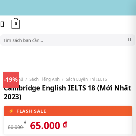
Skip
to
content
0
Tìm
kiếm:
-19%
Trang chủ
/
Sách Tiếng Anh
/
Sách Luyện Thi IELTS
Cambridge English IELTS 18 (Mới Nhất
2023)
65.000
₫
₫
80.000