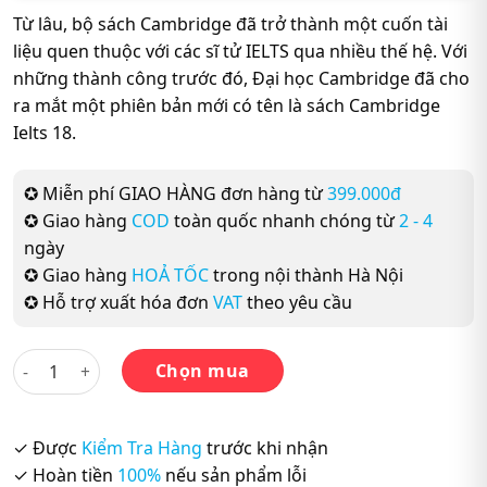
Từ lâu, bộ sách Cambridge đã trở thành một cuốn tài
liệu quen thuộc với các sĩ tử IELTS qua nhiều thế hệ. Với
những thành công trước đó, Đại học Cambridge đã cho
ra mắt một phiên bản mới có tên là sách Cambridge
Ielts 18.
✪ Miễn phí GIAO HÀNG đơn hàng từ
399.000đ
✪ Giao hàng
COD
toàn quốc nhanh chóng từ
2 - 4
ngày
✪ Giao hàng
HOẢ TỐC
trong nội thành Hà Nội
✪ Hỗ trợ xuất hóa đơn
VAT
theo yêu cầu
Cambridge English IELTS 18 (Mới Nhất 2023) số lượng
Chọn mua
✓ Được
Kiểm Tra Hàng
trước khi nhận
✓ Hoàn tiền
100%
nếu sản phẩm lỗi