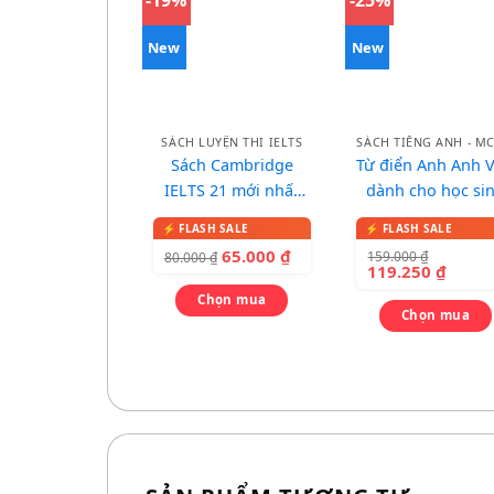
New
New
SÁCH LUYỆN THI IELTS
Sách Cambridge
Từ điển Anh Anh V
IELTS 21 mới nhất
dành cho học si
2026
(bìa xanh đỏ)
65.000
₫
159.000
₫
80.000
₫
119.250
₫
Chọn mua
Chọn mua