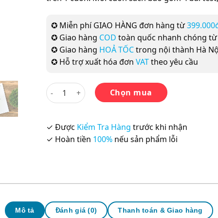
✪ Miễn phí GIAO HÀNG đơn hàng từ
399.000
✪ Giao hàng
COD
toàn quốc nhanh chóng t
✪ Giao hàng
HOẢ TỐC
trong nội thành Hà Nộ
✪ Hỗ trợ xuất hóa đơn
VAT
theo yêu cầu
Cambridge English IELTS 8 số lượng
Chọn mua
✓ Được
Kiểm Tra Hàng
trước khi nhận
✓ Hoàn tiền
100%
nếu sản phẩm lỗi
Mô tả
Đánh giá (0)
Thanh toán & Giao hàng