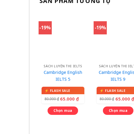
SẢN PHẨM TƯƠNG TỰ
-19%
-19%
SÁCH LUYỆN THI IELTS
SÁCH LUYỆN THI IEL
Cambridge English
Cambridge Engli
IELTS 5
IELTS 9
65.000
₫
65.000
80.000
₫
80.000
₫
Chọn mua
Chọn mua