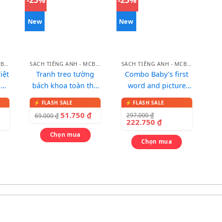
New
New
SÁCH TIẾNG ANH - MCBOOKS
SÁCH TIẾNG ANH - MCBOOKS
SÁCH TIẾNG ANH - MCBOOKS
iệt
Tranh treo tường
Combo Baby’s first
nh
bách khoa toàn thư
word and picture
cho bé
dictionary – Từ điển
song ngữ qua tranh
51.750
₫
297.000
₫
69.000
₫
cho bé
222.750
₫
Chọn mua
Chọn mua