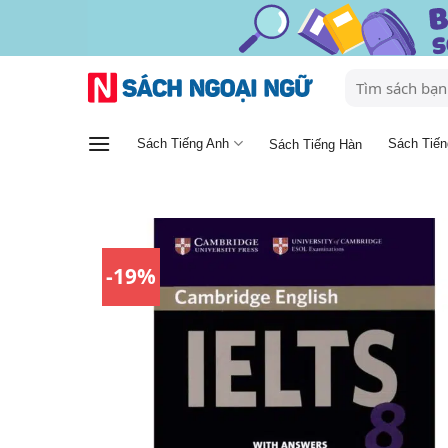
Skip
to
content
Tìm
kiếm:
Sách Tiếng Anh
Sách Tiến
Sách Tiếng Hàn
-19%