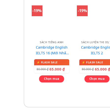
-19%
-19%
SÁCH TIẾNG ANH
SÁCH LUYỆN THI IEL
Cambridge English
Cambridge Engli
IELTS 16 (Mới Nhất
IELTS 2
2021)
65.000
₫
65.000
80.000
₫
80.000
₫
Chọn mua
Chọn mua