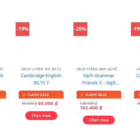
-19%
-20%
-1
TS
SÁCH LUYỆN THI IELTS
SÁCH TIẾNG ANH QUYỂN LẺ
S
sh
Cambridge English
Sách Grammar
C
IELTS 7
Friends 3 – Ngữ
Pháp Tiếng Anh
₫
65.000
₫
128.000
₫
80.000
₫
8
102.400
₫
Chọn mua
Chọn mua