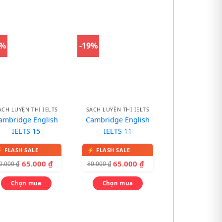
9%
-19%
ÁCH LUYỆN THI IELTS
SÁCH LUYỆN THI IELTS
ambridge English
Cambridge English
IELTS 15
IELTS 11
65.000
₫
65.000
₫
0.000
₫
80.000
₫
Chọn mua
Chọn mua