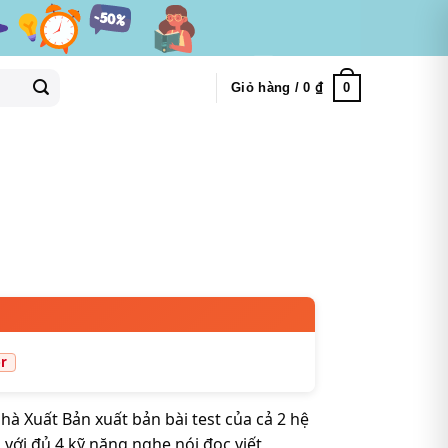
0
Giỏ hàng /
0
₫
à Xuất Bản xuất bản bài test của cả 2 hệ
 với đủ 4 kỹ năng nghe nói đọc viết