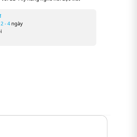
đ
ừ
2 - 4
ngày
i