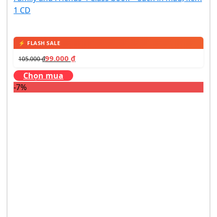
1 CD
99.000
₫
105.000
₫
Chọn mua
-7%