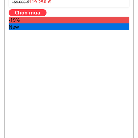
119.250
₫
159.000
₫
Chọn mua
-19%
New