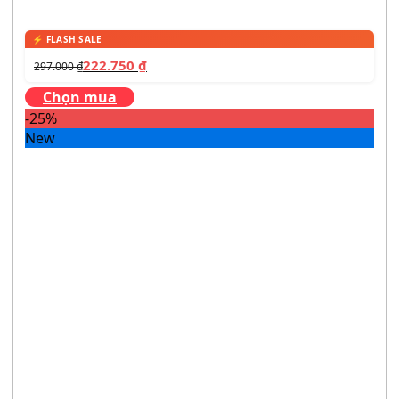
222.750
₫
297.000
₫
Chọn mua
-25%
New