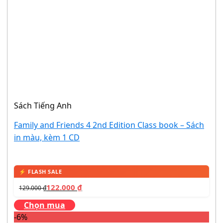
Sách Tiếng Anh
Family and Friends 4 2nd Edition Class book – Sách
in màu, kèm 1 CD
122.000
₫
129.000
₫
Chọn mua
-6%