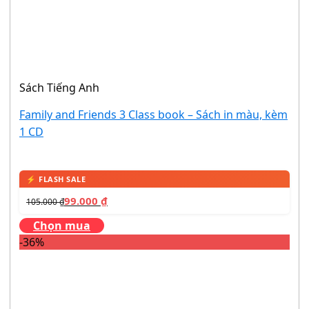
Sách Tiếng Anh
Family and Friends 3 Class book – Sách in màu, kèm
1 CD
99.000
₫
105.000
₫
Chọn mua
-36%