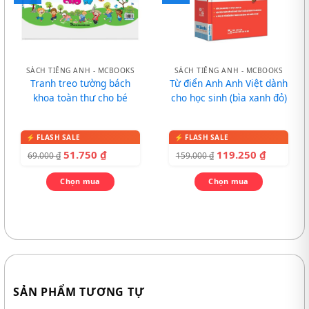
SÁCH TIẾNG ANH - MCBOOKS
SÁCH TIẾNG ANH - MCBOOKS
Tranh treo tường bách
Từ điển Anh Anh Việt dành
khoa toàn thư cho bé
cho học sinh (bìa xanh đỏ)
51.750
₫
119.250
₫
69.000
₫
159.000
₫
Chọn mua
Chọn mua
SẢN PHẨM TƯƠNG TỰ