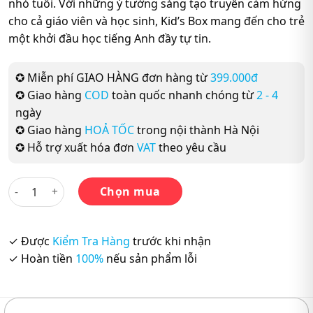
nhỏ tuổi. Với những ý tưởng sáng tạo truyền cảm hứng
cho cả giáo viên và học sinh, Kid’s Box mang đến cho trẻ
một khởi đầu học tiếng Anh đầy tự tin.
✪ Miễn phí GIAO HÀNG đơn hàng từ
399.000đ
✪ Giao hàng
COD
toàn quốc nhanh chóng từ
2 - 4
ngày
✪ Giao hàng
HOẢ TỐC
trong nội thành Hà Nội
✪ Hỗ trợ xuất hóa đơn
VAT
theo yêu cầu
Cambridge Kid’s Box 5 Pupil’s Book (Updated Second Edition)
Chọn mua
✓ Được
Kiểm Tra Hàng
trước khi nhận
✓ Hoàn tiền
100%
nếu sản phẩm lỗi