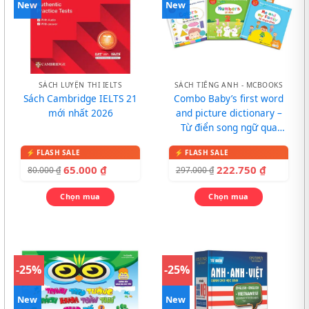
New
New
SÁCH LUYỆN THI IELTS
SÁCH TIẾNG ANH - MCBOOKS
Sách Cambridge IELTS 21
Combo Baby’s first word
mới nhất 2026
and picture dictionary –
Từ điển song ngữ qua
tranh cho bé
65.000
₫
222.750
₫
80.000
₫
297.000
₫
Chọn mua
Chọn mua
-25%
-25%
New
New