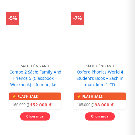
-5%
-7%
SÁCH TIẾNG ANH
SÁCH TIẾNG ANH
Combo 2 Sách: Family And
Oxford Phonics World 4
Friends 5 (Classbook +
Student’s Book – Sách in
Workbook) – In màu, kèm
màu, kèm 1 CD
CD
152.000
₫
98.000
₫
160.000
₫
105.000
₫
Chọn mua
Chọn mua