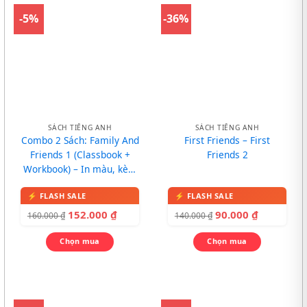
-5%
-36%
SÁCH TIẾNG ANH
SÁCH TIẾNG ANH
Combo 2 Sách: Family And
First Friends – First
Friends 1 (Classbook +
Friends 2
Workbook) – In màu, kèm
CD
152.000
₫
90.000
₫
160.000
₫
140.000
₫
Chọn mua
Chọn mua