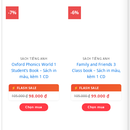
-7%
-6%
SÁCH TIẾNG ANH
SÁCH TIẾNG ANH
Oxford Phonics World 1
Family and Friends 3
Student’s Book – Sách in
Class book – Sách in màu,
màu, kèm 1 CD
kèm 1 CD
98.000
₫
99.000
₫
105.000
₫
105.000
₫
Chọn mua
Chọn mua