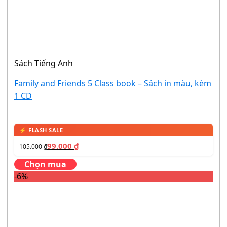
Sách Tiếng Anh
Family and Friends 5 Class book – Sách in màu, kèm
1 CD
99.000
₫
105.000
₫
Chọn mua
-6%