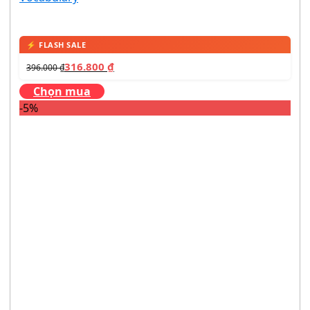
316.800
₫
396.000
₫
Chọn mua
-5%