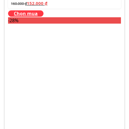
152.000
₫
160.000
₫
Chọn mua
-28%