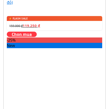
đỏ)
119.250
₫
159.000
₫
Chọn mua
-25%
New