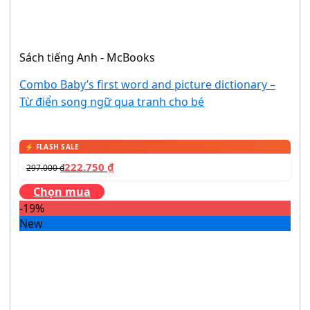
Sách tiếng Anh - McBooks
Combo Baby’s first word and picture dictionary –
Từ điển song ngữ qua tranh cho bé
222.750
₫
297.000
₫
Chọn mua
-19%
New