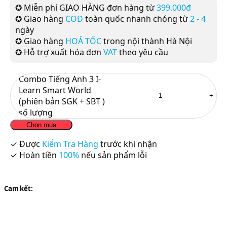
✪ Miễn phí GIAO HÀNG đơn hàng từ
399.000đ
✪ Giao hàng
COD
toàn quốc nhanh chóng từ
2 - 4
ngày
✪ Giao hàng
HOẢ TỐC
trong nội thành Hà Nội
✪ Hỗ trợ xuất hóa đơn
VAT
theo yêu cầu
Combo Tiếng Anh 3 I-
Learn Smart World
(phiên bản SGK + SBT )
số lượng
Chọn mua
✓ Được
Kiểm Tra Hàng
trước khi nhận
✓ Hoàn tiền
100%
nếu sản phẩm lỗi
Cam kết: