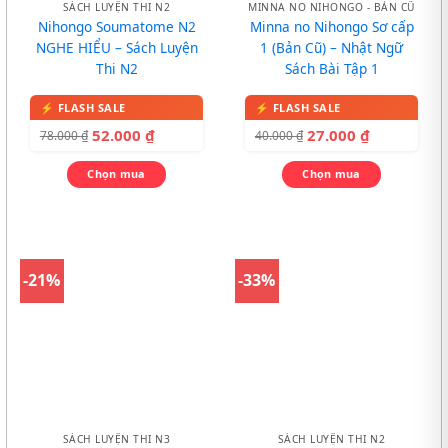
SÁCH LUYỆN THI N2
MINNA NO NIHONGO - BẢN CŨ
Nihongo Soumatome N2
Minna no Nihongo Sơ cấp
NGHE HIỂU – Sách Luyện
1 (Bản Cũ) – Nhật Ngữ
Thi N2
Sách Bài Tập 1
52.000
₫
27.000
₫
78.000
₫
40.000
₫
Chọn mua
Chọn mua
-21%
-33%
SÁCH LUYỆN THI N3
SÁCH LUYỆN THI N2