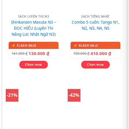
SÁCH LUYỆN THI N3
SÁCH TIẾNG NHẬT
Shinkanzen Masuta N3 –
Combo 5 cuốn: Tango N1,
ĐỌC HIỂU (Luyện Thi
N2, N3, N4, N5
Năng Lực Nhật Ngữ N3)
130.000
₫
410.000
₫
161.000
₫
700.000
₫
Chọn mua
Chọn mua
-21%
-42%