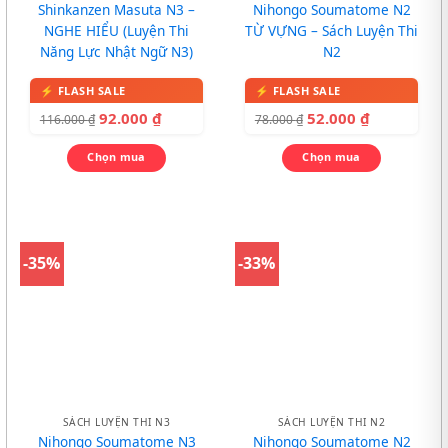
Shinkanzen Masuta N3 –
Nihongo Soumatome N2
NGHE HIỂU (Luyện Thi
TỪ VỰNG – Sách Luyện Thi
Năng Lực Nhật Ngữ N3)
N2
92.000
₫
52.000
₫
116.000
₫
78.000
₫
Chọn mua
Chọn mua
-35%
-33%
SÁCH LUYỆN THI N3
SÁCH LUYỆN THI N2
Nihongo Soumatome N3
Nihongo Soumatome N2