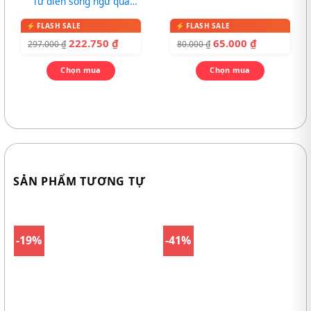
Từ điển song ngữ qua
tranh cho bé
222.750
₫
65.000
₫
297.000
₫
80.000
₫
Chọn mua
Chọn mua
SẢN PHẨM TƯƠNG TỰ
-19%
-41%