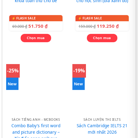
khoa toàn thư cho bé
cho học sinh (bìa xanh đỏ)
51.750
₫
119.250
₫
69.000
₫
159.000
₫
Chọn mua
Chọn mua
-25%
-19%
New
New
SÁCH TIẾNG ANH - MCBOOKS
SÁCH LUYỆN THI IELTS
Combo Baby’s first word
Sách Cambridge IELTS 21
and picture dictionary –
mới nhất 2026