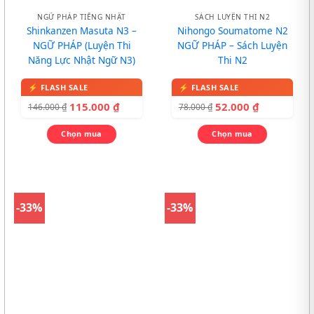
NGỮ PHÁP TIẾNG NHẬT
SÁCH LUYỆN THI N2
Shinkanzen Masuta N3 –
Nihongo Soumatome N2
NGỮ PHÁP (Luyện Thi
NGỮ PHÁP – Sách Luyện
Năng Lực Nhật Ngữ N3)
Thi N2
115.000
₫
52.000
₫
146.000
₫
78.000
₫
Chọn mua
Chọn mua
-33%
-33%