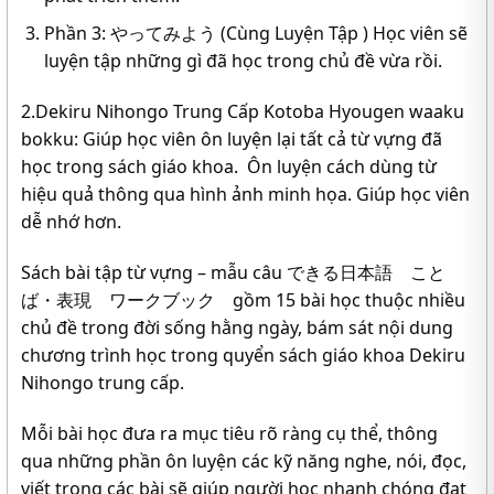
Phần 3: やってみよう (Cùng Luyện Tập ) Học viên sẽ
luyện tập những gì đã học trong chủ đề vừa rồi.
2.Dekiru Nihongo Trung Cấp Kotoba Hyougen waaku
bokku: Giúp học viên ôn luyện lại tất cả từ vựng đã
học trong sách giáo khoa. Ôn luyện cách dùng từ
hiệu quả thông qua hình ảnh minh họa. Giúp học viên
dễ nhớ hơn.
Sách bài tập từ vựng – mẫu câu
できる日本語 こと
ば・表現 ワークブック
gồm 15 bài học thuộc nhiều
chủ đề trong đời sống hằng ngày, bám sát nội dung
chương trình học trong quyển sách giáo khoa Dekiru
Nihongo trung cấp.
Mỗi bài học đưa ra mục tiêu rõ ràng cụ thể, thông
qua những phần ôn luyện các kỹ năng nghe, nói, đọc,
viết trong các bài sẽ giúp người học nhanh chóng đạt