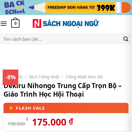
Skip
to
content
0
Tìm
kiếm:
-8%
Trang chủ
/
Sách Tiếng Nhật
/
Tiếng Nhật theo Bộ
Dekiru Nihongo Trung Cấp Trọn Bộ –
Giáo Trình Học Hội Thoại
175.000
₫
₫
190.000