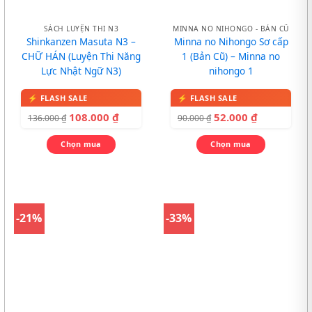
SÁCH LUYỆN THI N3
MINNA NO NIHONGO - BẢN CŨ
Shinkanzen Masuta N3 –
Minna no Nihongo Sơ cấp
CHỮ HÁN (Luyện Thi Năng
1 (Bản Cũ) – Minna no
Lực Nhật Ngữ N3)
nihongo 1
108.000
₫
52.000
₫
136.000
₫
90.000
₫
Chọn mua
Chọn mua
-21%
-33%