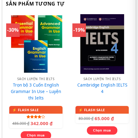
SẢN PHẨM TƯƠNG TỰ
-30%
-19%
SÁCH LUYỆN THI IELTS
SÁCH LUYỆN THI IELTS
Trọn bộ 3 Cuốn English
Cambridge English IELTS
Grammar In Use – Luyện
4
thi Ielts
65.000
₫
80.000
₫
342.000
₫
Được
486.000
₫
xếp hạng
4.00
5
Chọn mua
sao
Chọn mua