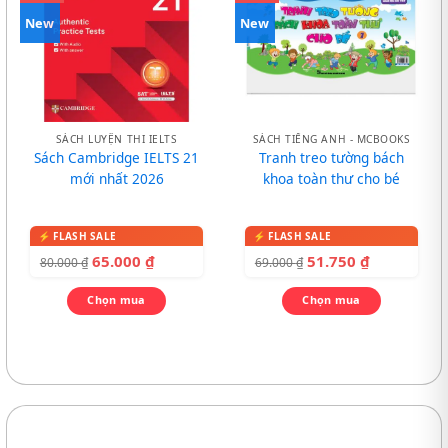
New
New
SÁCH LUYỆN THI IELTS
SÁCH TIẾNG ANH - MCBOOKS
Sách Cambridge IELTS 21
Tranh treo tường bách
mới nhất 2026
khoa toàn thư cho bé
65.000
₫
51.750
₫
80.000
₫
69.000
₫
Chọn mua
Chọn mua