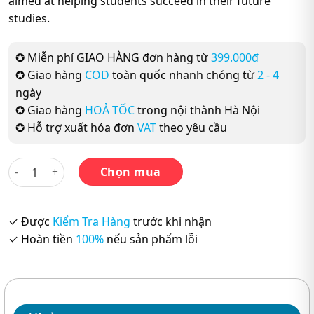
aimed at helping students succeed in their future
studies.
✪ Miễn phí GIAO HÀNG đơn hàng từ
399.000đ
✪ Giao hàng
COD
toàn quốc nhanh chóng từ
2 - 4
ngày
✪ Giao hàng
HOẢ TỐC
trong nội thành Hà Nội
✪ Hỗ trợ xuất hóa đơn
VAT
theo yêu cầu
Focus on IELTS New Edition số lượng
Chọn mua
✓ Được
Kiểm Tra Hàng
trước khi nhận
✓ Hoàn tiền
100%
nếu sản phẩm lỗi