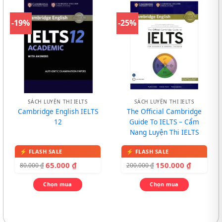
-19%
-25%
SÁCH LUYỆN THI IELTS
SÁCH LUYỆN THI IELTS
Cambridge English IELTS
The Official Cambridge
12
Guide To IELTS – Cẩm
Nang Luyện Thi IELTS
65.000
₫
150.000
₫
80.000
₫
200.000
₫
Chọn mua
Chọn mua