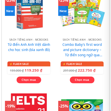
-25%
-25%
New
New
SÁCH TIẾNG ANH - MCBOOKS
SÁCH TIẾNG ANH - MCBOOKS
Từ điển Anh Anh Việt dành
Combo Baby’s first word
cho học sinh (bìa xanh đỏ)
and picture dictionary –
Từ điển song ngữ qua
tranh cho bé
119.250
₫
222.750
₫
159.000
₫
297.000
₫
Chọn mua
Chọn mua
-19%
-25%