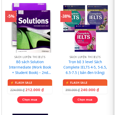
-5%
-38%
SÁCH LUYỆN THI IELTS
SÁCH LUYỆN THI IELTS
Bộ sách Solution
Trọn bộ 3 level Sách
Intermediate (Work Book
Complete IELTS 4-5, 5-6.5,
+ Student Book) – 2nd
6.5-7.5 ( bản đen trắng)
Edition
212.000
₫
240.000
₫
224.000
₫
390.000
₫
Chọn mua
Chọn mua