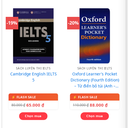
-19%
-20%
SÁCH LUYỆN THI IELTS
SÁCH LUYỆN THI IELTS
Cambridge English IELTS
Oxford Learner’s Pocket
5
Dictionary (Fourth Edition)
– Từ điển bỏ túi (Anh –
Anh)
65.000
₫
88.000
₫
80.000
₫
110.000
₫
Chọn mua
Chọn mua