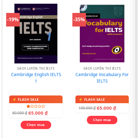
-19%
-35%
SÁCH LUYỆN THI IELTS
SÁCH LUYỆN THI IELTS
Cambridge English IELTS
Cambridge Vocabulary For
1
IELTS
65.000
₫
100.000
₫
65.000
₫
Được
80.000
₫
xếp
hạng
Chọn mua
1.00
Chọn mua
5
sao